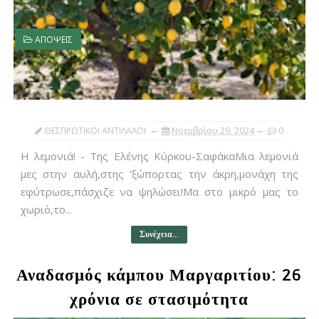
ΑΠΟΨΕΙΣ
ΘΕΣΠΡΩΤΙΚΟΙ ΑΝΤΙΛΑΛΟΙ
Νοεμβρίου 29, 2024
0
Η λεμονιά! - Της Ελένης Κύρκου-ΣαφάκαΜια λεμονιά
μες στην αυλή,στης 'ξώπορτας την άκρη,μονάχη της
εφύτρωσε,πάσχιζε να ψηλώσει!Μα στο μικρό μας το
χωριό,το...
Συνέχεια...
Αναδασμός κάμπου Μαργαριτίου: 26
χρόνια σε στασιμότητα