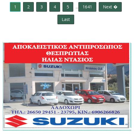
1
2
3
4
5
...
1641
Next �
Last