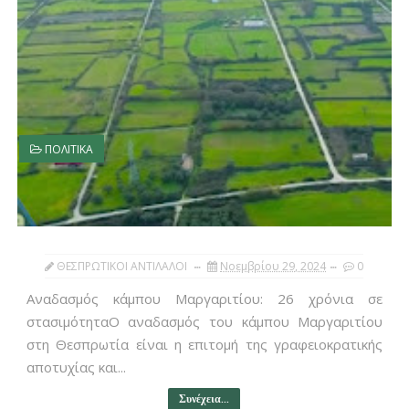
ΠΟΛΙΤΙΚΑ
ΘΕΣΠΡΩΤΙΚΟΙ ΑΝΤΙΛΑΛΟΙ
Νοεμβρίου 29, 2024
0
Αναδασμός κάμπου Μαργαριτίου: 26 χρόνια σε
στασιμότηταΟ αναδασμός του κάμπου Μαργαριτίου
στη Θεσπρωτία είναι η επιτομή της γραφειοκρατικής
αποτυχίας και...
Συνέχεια...