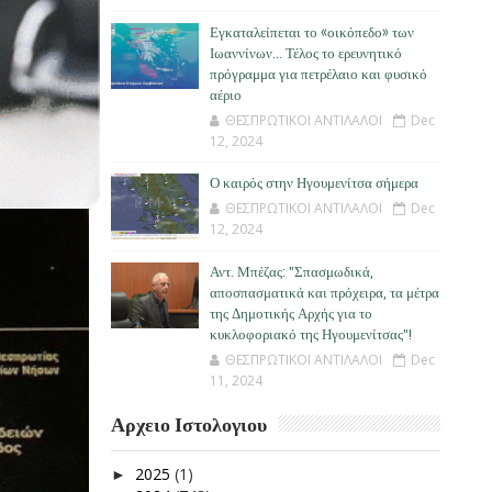
Εγκαταλείπεται το «οικόπεδο» των
Ιωαννίνων… Τέλος το ερευνητικό
πρόγραμμα για πετρέλαιο και φυσικό
αέριο
ΘΕΣΠΡΩΤΙΚΟΙ ΑΝΤΙΛΑΛΟΙ
Dec
12, 2024
Ο καιρός στην Ηγουμενίτσα σήμερα
ΘΕΣΠΡΩΤΙΚΟΙ ΑΝΤΙΛΑΛΟΙ
Dec
12, 2024
Αντ. Μπέζας: "Σπασμωδικά,
αποσπασματικά και πρόχειρα, τα μέτρα
της Δημοτικής Αρχής για το
κυκλοφοριακό της Ηγουμενίτσας"!
ΘΕΣΠΡΩΤΙΚΟΙ ΑΝΤΙΛΑΛΟΙ
Dec
11, 2024
Αρχειο Ιστολογιου
2025
(1)
►