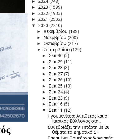
2024
(748)
►
2023
(1599)
►
2022
(1933)
►
2021
(2502)
►
2020
(2210)
▼
Δεκεμβρίου
(188)
►
Νοεμβρίου
(200)
►
Οκτωβρίου
(217)
►
Σεπτεμβρίου
(129)
▼
Σεπ 30
(5)
►
Σεπ 29
(11)
►
Σεπ 28
(8)
►
Σεπ 27
(7)
►
Σεπ 26
(10)
►
Σεπ 25
(13)
►
Σεπ 24
(4)
►
Σεπ 23
(9)
►
Σεπ 16
(5)
►
Σεπ 11
(12)
▼
Ηγουμενίτσα: Αντίθετος και ο
Ιατρικός Σύλλογος στη...
κός
Συνεδριάζει την Τετάρτη με 26
θέματα το Δημοτικό Σ...
Παραμένει Τομεάρχης Ψηφιακής