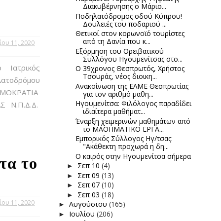
Διακυβέρνησης ο Μάριο...
Ποδηλατόδρομος οδού Κύπρου!
Δουλειές του ποδαριού ...
Θετικοί στον κορωνοϊό τουρίστες
από τη Δανία που κ...
ίου 11, 2020
Εξόρμηση του Ορειβατικού
Συλλόγου Ηγουμενίτσας στο...
ο Ιατρικός
Ο 39χρονος Θεσπρωτός, Χρήστος
Τσουράς, νέος διοικη...
λατοδρόμου
Ανακοίνωση της ΕΛΜΕ Θεσπρωτίας
ΗΜΟΚΡΑΤΙΑ
για τον αριθμό μαθη...
Ηγουμενίτσα: Φιλόλογος παραδίδει
Σ Ν.Π.Δ.Δ.
ιδιαίτερα μαθήματ...
Έναρξη χειμερινών μαθημάτων από
το ΜΑΘΗΜΑΤΙΚΟ ΕΡΓΑ...
Εμπορικός Σύλλογος Ηγ/τσας:
"Ακάθεκτη προχωρά η δη...
Ο καιρός στην Ηγουμενίτσα σήμερα
τα το
Σεπ 10
(4)
►
Σεπ 09
(13)
►
Σεπ 07
(10)
►
Σεπ 03
(18)
►
ίου 11, 2020
Αυγούστου
(165)
►
Ιουλίου
(206)
►