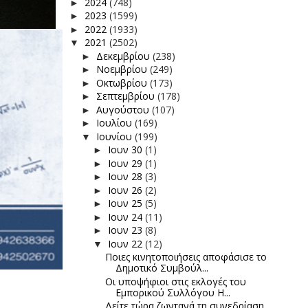
2024
(748)
►
2023
(1599)
►
2022
(1933)
►
2021
(2502)
▼
Δεκεμβρίου
(238)
►
Νοεμβρίου
(249)
►
Οκτωβρίου
(173)
►
Σεπτεμβρίου
(178)
►
Αυγούστου
(107)
►
Ιουλίου
(169)
►
Ιουνίου
(199)
▼
Ιουν 30
(1)
►
Ιουν 29
(1)
►
Ιουν 28
(3)
►
Ιουν 26
(2)
►
Ιουν 25
(5)
►
Ιουν 24
(11)
►
Ιουν 23
(8)
►
Ιουν 22
(12)
▼
Ποιες κινητοποιήσεις αποφάσισε το
Δημοτικό Συμβούλ...
Οι υποψήφιοι στις εκλογές του
Εμπορικού Συλλόγου Η...
Δείτε τώρα ζωντανά τη συνεδρίαση