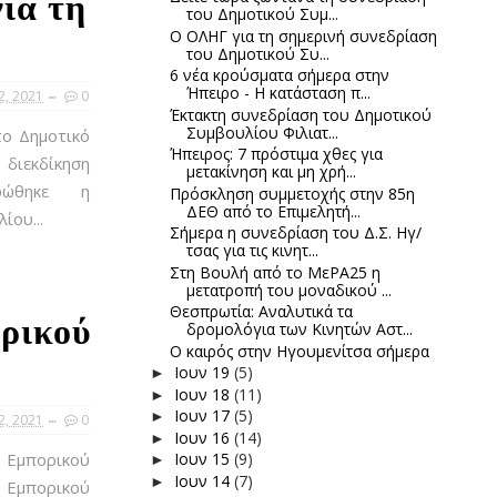
ια τη
του Δημοτικού Συμ...
Ο ΟΛΗΓ για τη σημερινή συνεδρίαση
του Δημοτικού Συ...
6 νέα κρούσματα σήμερα στην
Ήπειρο - Η κατάσταση π...
2, 2021
0
Έκτακτη συνεδρίαση του Δημοτικού
Συμβουλίου Φιλιατ...
το Δημοτικό
Ήπειρος: 7 πρόστιμα χθες για
διεκδίκηση
μετακίνηση και μη χρή...
ρώθηκε η
Πρόσκληση συμμετοχής στην 85η
ΔΕΘ από το Επιμελητή...
ίου...
Σήμερα η συνεδρίαση του Δ.Σ. Ηγ/
τσας για τις κινητ...
Στη Βουλή από το ΜεΡΑ25 η
μετατροπή του μοναδικού ...
Θεσπρωτία: Αναλυτικά τα
ορικού
δρομολόγια των Κινητών Αστ...
Ο καιρός στην Ηγουμενίτσα σήμερα
Ιουν 19
(5)
►
Ιουν 18
(11)
►
Ιουν 17
(5)
►
2, 2021
0
Ιουν 16
(14)
►
 Εμπορικού
Ιουν 15
(9)
►
Ιουν 14
(7)
►
 Εμπορικού