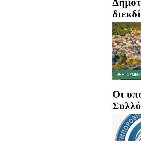
Δημοτ
διεκδ
ΗΓΟΥΜΕΝΙ
Οι υπ
Συλλό