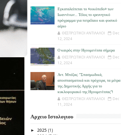
Εγκαταλείπεται το «οικόπεδο» των
Ιωαννίνων… Τέλος το ερευνητικό
πρόγραμμα για πετρέλαιο και φυσικό
αέριο
ΘΕΣΠΡΩΤΙΚΟΙ ΑΝΤΙΛΑΛΟΙ
Dec
12, 2024
Ο καιρός στην Ηγουμενίτσα σήμερα
ΘΕΣΠΡΩΤΙΚΟΙ ΑΝΤΙΛΑΛΟΙ
Dec
12, 2024
Αντ. Μπέζας: "Σπασμωδικά,
αποσπασματικά και πρόχειρα, τα μέτρα
της Δημοτικής Αρχής για το
κυκλοφοριακό της Ηγουμενίτσας"!
ΘΕΣΠΡΩΤΙΚΟΙ ΑΝΤΙΛΑΛΟΙ
Dec
11, 2024
Αρχειο Ιστολογιου
2025
(1)
►