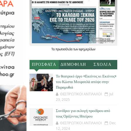
Τα
πρωτοσέλιδα
των
εφημερίδων
ΠΡΟΣΦΑΤΑ
ΔΗΜΟΦΙΛΗ
ΣΧΟΛΙΑ
Το θεατρικό έργο «Εκείνος κι Εκείνος»
του Κώστα Μουρσελά απόψε στην
Παραμυθιά
ΘΕΣΠΡΩΤΙΚΟΙ ΑΝΤΙΛΑΛΟΙ
Jul
23, 2025
Συνέδριο για εκλογή προέδρου από
τους Ορίζοντες Ηπείρου
ΘΕΣΠΡΩΤΙΚΟΙ ΑΝΤΙΛΑΛΟΙ
Dec
12, 2024