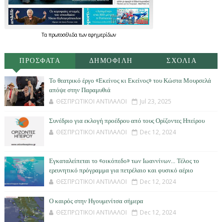
Τα
πρωτοσέλιδα
των
εφημερίδων
ΠΡΟΣΦΑΤΑ
ΔΗΜΟΦΙΛΗ
ΣΧΟΛΙΑ
Το θεατρικό έργο «Εκείνος κι Εκείνος» του Κώστα Μουρσελά
απόψε στην Παραμυθιά
ΘΕΣΠΡΩΤΙΚΟΙ ΑΝΤΙΛΑΛΟΙ
Jul 23, 2025
Συνέδριο για εκλογή προέδρου από τους Ορίζοντες Ηπείρου
ΘΕΣΠΡΩΤΙΚΟΙ ΑΝΤΙΛΑΛΟΙ
Dec 12, 2024
Εγκαταλείπεται το «οικόπεδο» των Ιωαννίνων… Τέλος το
ερευνητικό πρόγραμμα για πετρέλαιο και φυσικό αέριο
ΘΕΣΠΡΩΤΙΚΟΙ ΑΝΤΙΛΑΛΟΙ
Dec 12, 2024
Ο καιρός στην Ηγουμενίτσα σήμερα
ΘΕΣΠΡΩΤΙΚΟΙ ΑΝΤΙΛΑΛΟΙ
Dec 12, 2024