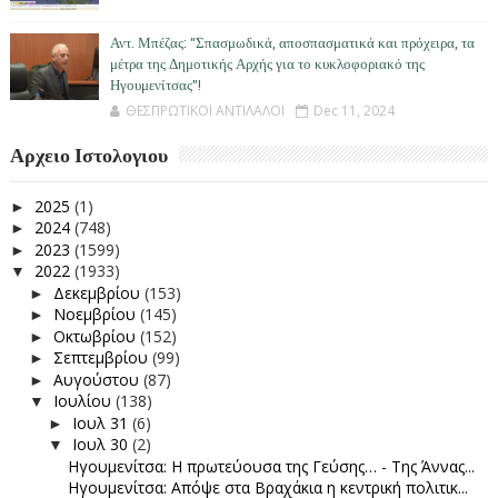
Αντ. Μπέζας: "Σπασμωδικά, αποσπασματικά και πρόχειρα, τα
μέτρα της Δημοτικής Αρχής για το κυκλοφοριακό της
Ηγουμενίτσας"!
ΘΕΣΠΡΩΤΙΚΟΙ ΑΝΤΙΛΑΛΟΙ
Dec 11, 2024
Αρχειο Ιστολογιου
2025
(1)
►
2024
(748)
►
2023
(1599)
►
2022
(1933)
▼
Δεκεμβρίου
(153)
►
Νοεμβρίου
(145)
►
Οκτωβρίου
(152)
►
Σεπτεμβρίου
(99)
►
Αυγούστου
(87)
►
Ιουλίου
(138)
▼
Ιουλ 31
(6)
►
Ιουλ 30
(2)
▼
Ηγουμενίτσα: Η πρωτεύουσα της Γεύσης… - Της Άννας...
Ηγουμενίτσα: Απόψε στα Βραχάκια η κεντρική πολιτικ...