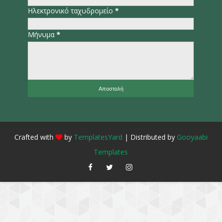
Ηλεκτρονικό ταχυδρομείο
*
Μήνυμα
*
Crafted with
by
TemplatesYard
| Distributed by
Gooyaabi
Templates