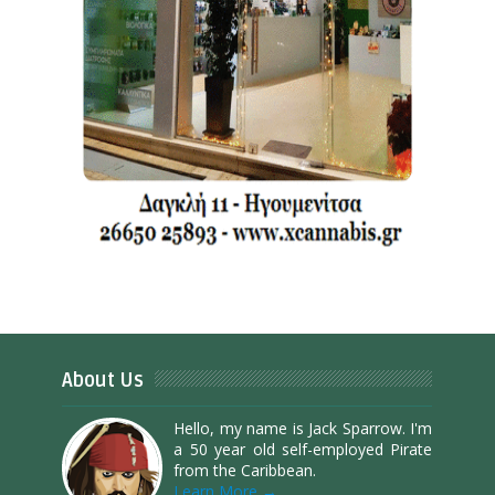
About Us
Hello, my name is Jack Sparrow. I'm
a 50 year old self-employed Pirate
from the Caribbean.
Learn More →