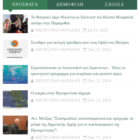
ΠΡΟΣΦΑΤΑ
ΔΗΜΟΦΙΛΗ
ΣΧΟΛΙΑ
Το θεατρικό έργο «Εκείνος κι Εκείνος» του Κώστα Μουρσελά
απόψε στην Παραμυθιά
ΘΕΣΠΡΩΤΙΚΟΙ ΑΝΤΙΛΑΛΟΙ
Jul 23, 2025
Συνέδριο για εκλογή προέδρου από τους Ορίζοντες Ηπείρου
ΘΕΣΠΡΩΤΙΚΟΙ ΑΝΤΙΛΑΛΟΙ
Dec 12, 2024
Εγκαταλείπεται το «οικόπεδο» των Ιωαννίνων… Τέλος το
ερευνητικό πρόγραμμα για πετρέλαιο και φυσικό αέριο
ΘΕΣΠΡΩΤΙΚΟΙ ΑΝΤΙΛΑΛΟΙ
Dec 12, 2024
Ο καιρός στην Ηγουμενίτσα σήμερα
ΘΕΣΠΡΩΤΙΚΟΙ ΑΝΤΙΛΑΛΟΙ
Dec 12, 2024
Αντ. Μπέζας: "Σπασμωδικά, αποσπασματικά και πρόχειρα, τα
μέτρα της Δημοτικής Αρχής για το κυκλοφοριακό της
Ηγουμενίτσας"!
ΘΕΣΠΡΩΤΙΚΟΙ ΑΝΤΙΛΑΛΟΙ
Dec 11, 2024