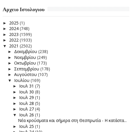
Αρχειο Ιστολογιου
2025
(1)
►
2024
(748)
►
2023
(1599)
►
2022
(1933)
►
2021
(2502)
▼
Δεκεμβρίου
(238)
►
Νοεμβρίου
(249)
►
Οκτωβρίου
(173)
►
Σεπτεμβρίου
(178)
►
Αυγούστου
(107)
►
Ιουλίου
(169)
▼
Ιουλ 31
(7)
►
Ιουλ 30
(8)
►
Ιουλ 29
(1)
►
Ιουλ 28
(5)
►
Ιουλ 27
(4)
►
Ιουλ 26
(1)
▼
Νέα κρούσματα και σήμερα στη Θεσπρωτία - Η κατάστα...
Ιουλ 25
(1)
►
Ιουλ 24
(10)