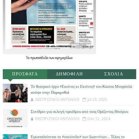
Τα
πρωτοσέλιδα
των
εφημερίδων
ΠΡΟΣΦΑΤΑ
ΔΗΜΟΦΙΛΗ
ΣΧΟΛΙΑ
Το θεατρικό έργο «Εκείνος κι Εκείνος» του Κώστα Μουρσελά
απόψε στην Παραμυθιά
ΘΕΣΠΡΩΤΙΚΟΙ ΑΝΤΙΛΑΛΟΙ
Jul 23, 2025
Συνέδριο για εκλογή προέδρου από τους Ορίζοντες Ηπείρου
ΘΕΣΠΡΩΤΙΚΟΙ ΑΝΤΙΛΑΛΟΙ
Dec 12, 2024
Εγκαταλείπεται το «οικόπεδο» των Ιωαννίνων… Τέλος το