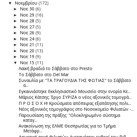
Νοεμβρίου
(172)
▼
Νοε 30
(6)
►
Νοε 29
(16)
►
Νοε 28
(5)
►
Νοε 27
(5)
►
Νοε 26
(9)
►
Νοε 24
(6)
►
Νοε 21
(11)
►
Νοε 20
(13)
►
Νοε 19
(9)
►
Νοε 15
(11)
▼
Λαϊκή βραδιά το Σάββατο στο Presto
Το Σάββατο στο Del Mar
Συναυλία με "ΤΑ ΤΡΑΓΟΥΔΙΑ ΤΗΣ ΦΩΤΙΑΣ" το Σάββατο
α...
Eγκαινιάστηκε Εκκλησιαστικό Μουσείο στην ενορία Κε...
Μάριος Κάτσης: Έργο ΣΥΡΙΖΑ ο νέος αξονικός τομογρά...
Π Ρ Ο Σ Ο Χ Η! Κρούσματα απόπειρας εξαπάτησης πολι...
Νέος αξονικός τομογράφος στο Νοσοκομείο Φιλιατών -...
Παρουσίαση της πράξης: "Ολοκληρωμένο σύστημα
καταγ...
Ανακοίνωση της ΕΛΜΕ Θεσπρωτίας για το Τμήμα
Μετάφρ...
Δημοτική αρχή Φιλιατών: Αμετανόητοι εχθροί του βιβ...