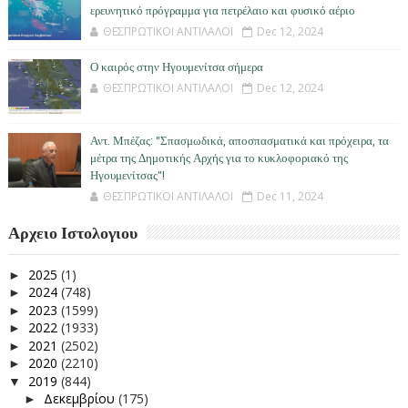
ερευνητικό πρόγραμμα για πετρέλαιο και φυσικό αέριο
ΘΕΣΠΡΩΤΙΚΟΙ ΑΝΤΙΛΑΛΟΙ
Dec 12, 2024
Ο καιρός στην Ηγουμενίτσα σήμερα
ΘΕΣΠΡΩΤΙΚΟΙ ΑΝΤΙΛΑΛΟΙ
Dec 12, 2024
Αντ. Μπέζας: "Σπασμωδικά, αποσπασματικά και πρόχειρα, τα
μέτρα της Δημοτικής Αρχής για το κυκλοφοριακό της
Ηγουμενίτσας"!
ΘΕΣΠΡΩΤΙΚΟΙ ΑΝΤΙΛΑΛΟΙ
Dec 11, 2024
Αρχειο Ιστολογιου
2025
(1)
►
2024
(748)
►
2023
(1599)
►
2022
(1933)
►
2021
(2502)
►
2020
(2210)
►
2019
(844)
▼
Δεκεμβρίου
(175)
►