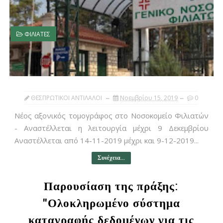
ΦΙΛΙΑΤΕΣ
ΘΕΣΠΡΩΤΙΚΟΙ ΑΝΤΙΛΑΛΟΙ
Νοεμβρίου 15, 2019
0
Νέος αξονικός τομογράφος στο Νοσοκομείο Φιλιατών
- Αναστέλλεται η λειτουργία μέχρι 9 Δεκεμβρίου
Αναστέλλεται από 14-11-2019 μέχρι και 9-12-2019...
Συνέχεια...
Παρουσίαση της πράξης:
"Ολοκληρωμένο σύστημα
καταγραφής δεδομένων για τις