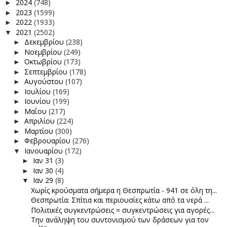
2024
(748)
►
2023
(1599)
►
2022
(1933)
►
2021
(2502)
▼
Δεκεμβρίου
(238)
►
Νοεμβρίου
(249)
►
Οκτωβρίου
(173)
►
Σεπτεμβρίου
(178)
►
Αυγούστου
(107)
►
Ιουλίου
(169)
►
Ιουνίου
(199)
►
Μαΐου
(217)
►
Απριλίου
(224)
►
Μαρτίου
(300)
►
Φεβρουαρίου
(276)
►
Ιανουαρίου
(172)
▼
Ιαν 31
(3)
►
Ιαν 30
(4)
►
Ιαν 29
(8)
▼
Χωρίς κρούσματα σήμερα η Θεσπρωτία - 941 σε όλη τη...
Θεσπρωτία: Σπίτια και περιουσίες κάτω από τα νερά ...
Πολιτικές συγκεντρώσεις = συγκεντρώσεις για αγορές...
Την ανάληψη του συντονισμού των δράσεων για τον