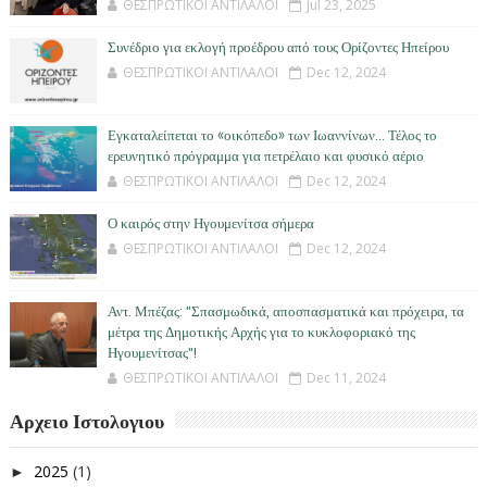
ΘΕΣΠΡΩΤΙΚΟΙ ΑΝΤΙΛΑΛΟΙ
Jul 23, 2025
Συνέδριο για εκλογή προέδρου από τους Ορίζοντες Ηπείρου
ΘΕΣΠΡΩΤΙΚΟΙ ΑΝΤΙΛΑΛΟΙ
Dec 12, 2024
Εγκαταλείπεται το «οικόπεδο» των Ιωαννίνων… Τέλος το
ερευνητικό πρόγραμμα για πετρέλαιο και φυσικό αέριο
ΘΕΣΠΡΩΤΙΚΟΙ ΑΝΤΙΛΑΛΟΙ
Dec 12, 2024
Ο καιρός στην Ηγουμενίτσα σήμερα
ΘΕΣΠΡΩΤΙΚΟΙ ΑΝΤΙΛΑΛΟΙ
Dec 12, 2024
Αντ. Μπέζας: "Σπασμωδικά, αποσπασματικά και πρόχειρα, τα
μέτρα της Δημοτικής Αρχής για το κυκλοφοριακό της
Ηγουμενίτσας"!
ΘΕΣΠΡΩΤΙΚΟΙ ΑΝΤΙΛΑΛΟΙ
Dec 11, 2024
Αρχειο Ιστολογιου
2025
(1)
►