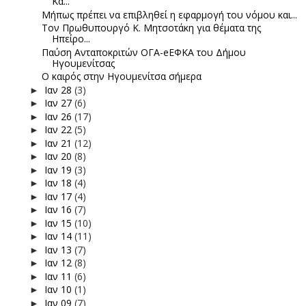
Κα...
Μήπως πρέπει να επιβληθεί η εφαρμογή του νόμου και...
Τον Πρωθυπουργό Κ. Μητσοτάκη για θέματα της
Ηπείρο...
Παύση Ανταποκριτών ΟΓΑ-eΕΦΚΑ του Δήμου
Ηγουμενίτσας
Ο καιρός στην Ηγουμενίτσα σήμερα
Ιαν 28
(3)
►
Ιαν 27
(6)
►
Ιαν 26
(17)
►
Ιαν 22
(5)
►
Ιαν 21
(12)
►
Ιαν 20
(8)
►
Ιαν 19
(3)
►
Ιαν 18
(4)
►
Ιαν 17
(4)
►
Ιαν 16
(7)
►
Ιαν 15
(10)
►
Ιαν 14
(11)
►
Ιαν 13
(7)
►
Ιαν 12
(8)
►
Ιαν 11
(6)
►
Ιαν 10
(1)
►
Ιαν 09
(7)
►