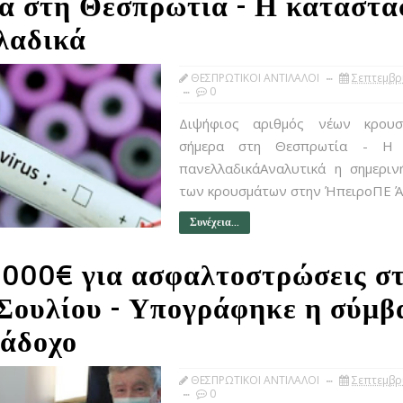
α στη Θεσπρωτία - Η κατάστα
λαδικά
ΘΕΣΠΡΩΤΙΚΟΙ ΑΝΤΙΛΑΛΟΙ
Σεπτεμβρ
0
Διψήφιος αριθμός νέων κρουσ
σήμερα στη Θεσπρωτία - Η 
πανελλαδικάΑναλυτικά η σημεριν
των κρουσμάτων στην ΉπειροΠΕ Άρ
Συνέχεια...
.000€ για ασφαλτοστρώσεις σ
Σουλίου - Υπογράφηκε η σύμβ
νάδοχο
ΘΕΣΠΡΩΤΙΚΟΙ ΑΝΤΙΛΑΛΟΙ
Σεπτεμβρ
0