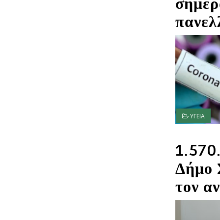
σήμερ
πανελ
ΥΓΕΙΑ
1.570
Δήμο 
τον α