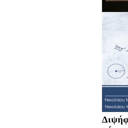
Διψήφ