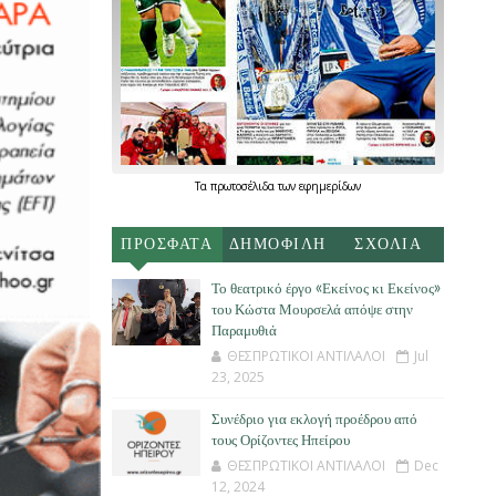
Τα
πρωτοσέλιδα
των
εφημερίδων
ΠΡΟΣΦΑΤΑ
ΔΗΜΟΦΙΛΗ
ΣΧΟΛΙΑ
Το θεατρικό έργο «Εκείνος κι Εκείνος»
του Κώστα Μουρσελά απόψε στην
Παραμυθιά
ΘΕΣΠΡΩΤΙΚΟΙ ΑΝΤΙΛΑΛΟΙ
Jul
23, 2025
Συνέδριο για εκλογή προέδρου από
τους Ορίζοντες Ηπείρου
ΘΕΣΠΡΩΤΙΚΟΙ ΑΝΤΙΛΑΛΟΙ
Dec
12, 2024