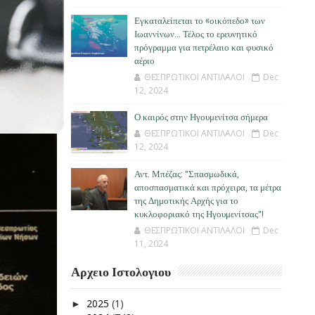
Εγκαταλείπεται το «οικόπεδο» των
Ιωαννίνων… Τέλος το ερευνητικό
πρόγραμμα για πετρέλαιο και φυσικό
αέριο
ΘΕΣΠΡΩΤΙΚΟΙ ΑΝΤΙΛΑΛΟΙ
Dec
12, 2024
Ο καιρός στην Ηγουμενίτσα σήμερα
ΘΕΣΠΡΩΤΙΚΟΙ ΑΝΤΙΛΑΛΟΙ
Dec
12, 2024
Αντ. Μπέζας: "Σπασμωδικά,
αποσπασματικά και πρόχειρα, τα μέτρα
της Δημοτικής Αρχής για το
κυκλοφοριακό της Ηγουμενίτσας"!
ΘΕΣΠΡΩΤΙΚΟΙ ΑΝΤΙΛΑΛΟΙ
Dec
11, 2024
Αρχειο Ιστολογιου
2025
(1)
►