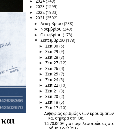
2024
(748)
►
2023
(1599)
►
2022
(1933)
►
2021
(2502)
▼
Δεκεμβρίου
(238)
►
Νοεμβρίου
(249)
►
Οκτωβρίου
(173)
►
Σεπτεμβρίου
(178)
▼
Σεπ 30
(6)
►
Σεπ 29
(9)
►
Σεπ 28
(8)
►
Σεπ 27
(12)
►
Σεπ 26
(4)
►
Σεπ 25
(7)
►
Σεπ 24
(5)
►
Σεπ 22
(10)
►
Σεπ 21
(3)
►
Σεπ 20
(2)
►
Σεπ 18
(5)
►
Σεπ 17
(10)
▼
Διψήφιος αριθμός νέων κρουσμάτων
 και
και σήμερα στη Θε...
1.570.000€ για ασφαλτοστρώσεις στο
Δήμο Σουλίου - ...