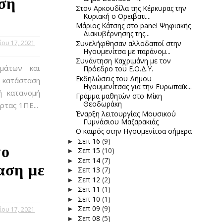
ση
Στον Αρκουδίλα της Κέρκυρας την
Κυριακή ο Ορειβατι...
Μάριος Κάτσης στο panel Ψηφιακής
Διακυβέρνησης της...
ίου 17, 2021
Συνελήφθησαν αλλοδαποί στην
Ηγουμενίτσα με παράνομ...
Συνάντηση Καχριμάνη με τον
μάτων και
Πρόεδρο του Ε.Ο.Δ.Υ.
Εκδηλώσεις του Δήμου
κατάσταση
Ηγουμενίτσας για την Ευρωπαϊκ...
ή κατανομή
Γράμμα μαθητών στο Μίκη
Θεοδωράκη
τας 1ΠΕ...
Έναρξη λειτουργίας Μουσικού
Γυμνάσιου Μαζαρακιάς
Ο καιρός στην Ηγουμενίτσα σήμερα
Σεπ 16
(9)
►
το
Σεπ 15
(10)
►
Σεπ 14
(7)
►
αση με
Σεπ 13
(7)
►
Σεπ 12
(2)
►
Σεπ 11
(1)
►
Σεπ 10
(1)
►
Σεπ 09
(9)
►
ίου 17, 2021
Σεπ 08
(5)
►