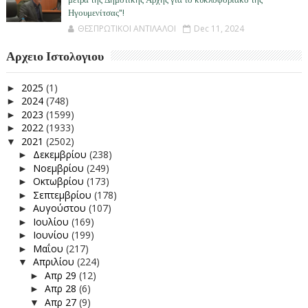
μέτρα της Δημοτικής Αρχής για το κυκλοφοριακό της
Ηγουμενίτσας"!
ΘΕΣΠΡΩΤΙΚΟΙ ΑΝΤΙΛΑΛΟΙ
Dec 11, 2024
Αρχειο Ιστολογιου
2025
(1)
►
2024
(748)
►
2023
(1599)
►
2022
(1933)
►
2021
(2502)
▼
Δεκεμβρίου
(238)
►
Νοεμβρίου
(249)
►
Οκτωβρίου
(173)
►
Σεπτεμβρίου
(178)
►
Αυγούστου
(107)
►
Ιουλίου
(169)
►
Ιουνίου
(199)
►
Μαΐου
(217)
►
Απριλίου
(224)
▼
Απρ 29
(12)
►
Απρ 28
(6)
►
Απρ 27
(9)
▼