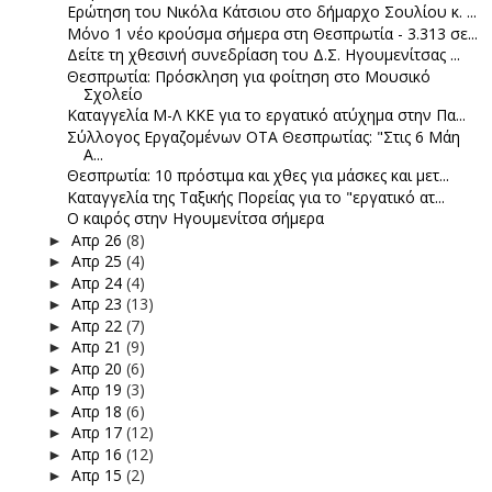
Ερώτηση του Νικόλα Κάτσιου στο δήμαρχο Σουλίου κ. ...
Μόνο 1 νέο κρούσμα σήμερα στη Θεσπρωτία - 3.313 σε...
Δείτε τη χθεσινή συνεδρίαση του Δ.Σ. Ηγουμενίτσας ...
Θεσπρωτία: Πρόσκληση για φοίτηση στο Μουσικό
Σχολείο
Καταγγελία Μ-Λ ΚΚΕ για το εργατικό ατύχημα στην Πα...
Σύλλογος Εργαζομένων ΟΤΑ Θεσπρωτίας: "Στις 6 Μάη
Α...
Θεσπρωτία: 10 πρόστιμα και χθες για μάσκες και μετ...
Καταγγελία της Ταξικής Πορείας για το "εργατικό ατ...
Ο καιρός στην Ηγουμενίτσα σήμερα
Απρ 26
(8)
►
Απρ 25
(4)
►
Απρ 24
(4)
►
Απρ 23
(13)
►
Απρ 22
(7)
►
Απρ 21
(9)
►
Απρ 20
(6)
►
Απρ 19
(3)
►
Απρ 18
(6)
►
Απρ 17
(12)
►
Απρ 16
(12)
►
Απρ 15
(2)
►