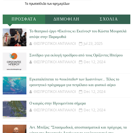
Τα
πρωτοσέλιδα
των
εφημερίδων
ΠΡΟΣΦΑΤΑ
ΔΗΜΟΦΙΛΗ
ΣΧΟΛΙΑ
Το θεατρικό έργο «Εκείνος κι Εκείνος» του Κώστα Μουρσελά
απόψε στην Παραμυθιά
ΘΕΣΠΡΩΤΙΚΟΙ ΑΝΤΙΛΑΛΟΙ
Jul 23, 2025
Συνέδριο για εκλογή προέδρου από τους Ορίζοντες Ηπείρου
ΘΕΣΠΡΩΤΙΚΟΙ ΑΝΤΙΛΑΛΟΙ
Dec 12, 2024
Εγκαταλείπεται το «οικόπεδο» των Ιωαννίνων… Τέλος το
ερευνητικό πρόγραμμα για πετρέλαιο και φυσικό αέριο
ΘΕΣΠΡΩΤΙΚΟΙ ΑΝΤΙΛΑΛΟΙ
Dec 12, 2024
Ο καιρός στην Ηγουμενίτσα σήμερα
ΘΕΣΠΡΩΤΙΚΟΙ ΑΝΤΙΛΑΛΟΙ
Dec 12, 2024
Αντ. Μπέζας: "Σπασμωδικά, αποσπασματικά και πρόχειρα, τα