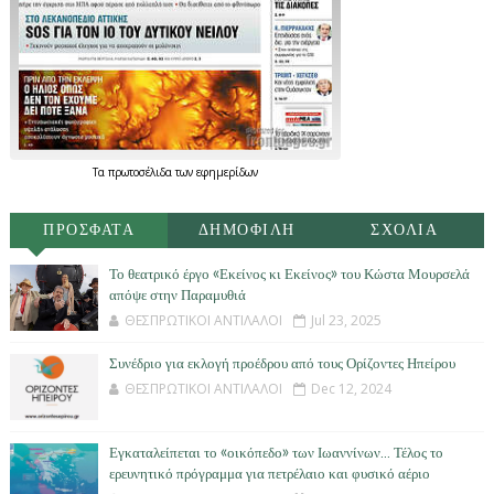
Τα
πρωτοσέλιδα
των
εφημερίδων
ΠΡΟΣΦΑΤΑ
ΔΗΜΟΦΙΛΗ
ΣΧΟΛΙΑ
Το θεατρικό έργο «Εκείνος κι Εκείνος» του Κώστα Μουρσελά
απόψε στην Παραμυθιά
ΘΕΣΠΡΩΤΙΚΟΙ ΑΝΤΙΛΑΛΟΙ
Jul 23, 2025
Συνέδριο για εκλογή προέδρου από τους Ορίζοντες Ηπείρου
ΘΕΣΠΡΩΤΙΚΟΙ ΑΝΤΙΛΑΛΟΙ
Dec 12, 2024
Εγκαταλείπεται το «οικόπεδο» των Ιωαννίνων… Τέλος το
ερευνητικό πρόγραμμα για πετρέλαιο και φυσικό αέριο