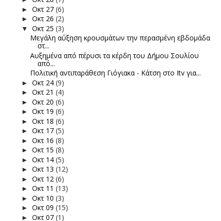
Οκτ 27
(6)
►
Οκτ 26
(2)
►
Οκτ 25
(3)
▼
Μεγάλη αύξηση κρουσμάτων την περασμένη εβδομάδα
στ...
Αυξημένα από πέρυσι τα κέρδη του Δήμου Σουλίου
από...
Πολιτική αντιπαράθεση Γιόγιακα - Κάτση στο Itv για...
Οκτ 24
(9)
►
Οκτ 21
(4)
►
Οκτ 20
(6)
►
Οκτ 19
(6)
►
Οκτ 18
(6)
►
Οκτ 17
(5)
►
Οκτ 16
(8)
►
Οκτ 15
(8)
►
Οκτ 14
(5)
►
Οκτ 13
(12)
►
Οκτ 12
(6)
►
Οκτ 11
(13)
►
Οκτ 10
(3)
►
Οκτ 09
(15)
►
Οκτ 07
(1)
►