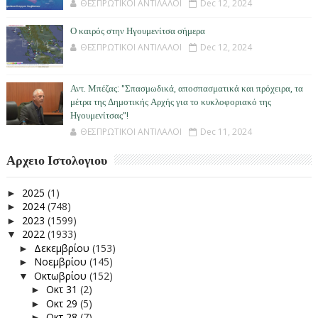
ΘΕΣΠΡΩΤΙΚΟΙ ΑΝΤΙΛΑΛΟΙ
Dec 12, 2024
Ο καιρός στην Ηγουμενίτσα σήμερα
ΘΕΣΠΡΩΤΙΚΟΙ ΑΝΤΙΛΑΛΟΙ
Dec 12, 2024
Αντ. Μπέζας: "Σπασμωδικά, αποσπασματικά και πρόχειρα, τα
μέτρα της Δημοτικής Αρχής για το κυκλοφοριακό της
Ηγουμενίτσας"!
ΘΕΣΠΡΩΤΙΚΟΙ ΑΝΤΙΛΑΛΟΙ
Dec 11, 2024
Αρχειο Ιστολογιου
2025
(1)
►
2024
(748)
►
2023
(1599)
►
2022
(1933)
▼
Δεκεμβρίου
(153)
►
Νοεμβρίου
(145)
►
Οκτωβρίου
(152)
▼
Οκτ 31
(2)
►
Οκτ 29
(5)
►
Οκτ 28
(7)
►