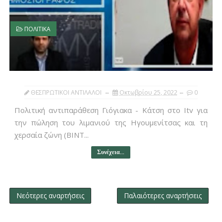
ΠΟΛΙΤΙΚΑ
ΘΕΣΠΡΩΤΙΚΟΙ ΑΝΤΙΛΑΛΟΙ
Οκτωβρίου 25, 2022
0
Πολιτική αντιπαράθεση Γιόγιακα - Κάτση στο Itv για
την πώληση του λιμανιού της Ηγουμενίτσας και τη
χερσαία ζώνη (ΒΙΝΤ...
Συνέχεια...
Νεότερες αναρτήσεις
Παλαιότερες αναρτήσεις