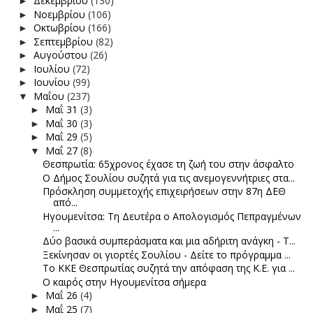
Δεκεμβρίου
(130)
►
Νοεμβρίου
(106)
►
Οκτωβρίου
(166)
►
Σεπτεμβρίου
(82)
►
Αυγούστου
(26)
►
Ιουλίου
(72)
►
Ιουνίου
(99)
►
Μαΐου
(237)
▼
Μαΐ 31
(3)
►
Μαΐ 30
(3)
►
Μαΐ 29
(5)
►
Μαΐ 27
(8)
▼
Θεσπρωτία: 65χρονος έχασε τη ζωή του στην άσφαλτο
Ο Δήμος Σουλίου συζητά για τις ανεμογεννήτριες στα...
Πρόσκληση συμμετοχής επιχειρήσεων στην 87η ΔΕΘ
από...
Ηγουμενίτσα: Τη Δευτέρα ο Απολογισμός Πεπραγμένων
...
Δύο βασικά συμπεράσματα και μια αδήριτη ανάγκη - Τ...
Ξεκίνησαν οι γιορτές Σουλίου - Δείτε το πρόγραμμα ...
Το ΚΚΕ Θεσπρωτίας συζητά την απόφαση της Κ.Ε. για ...
Ο καιρός στην Ηγουμενίτσα σήμερα
Μαΐ 26
(4)
►
Μαΐ 25
(7)
►