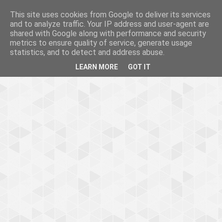
This site uses cookies from Google to deliver its services
and to analyze traffic. Your IP address and user-agent are
shared with Google along with performance and security
metrics to ensure quality of service, generate usage
statistics, and to detect and address abuse.
LEARN MORE
GOT IT