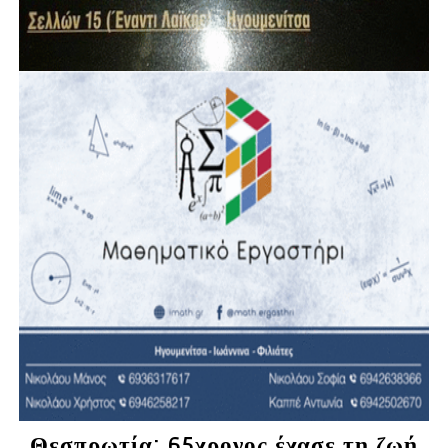
Θεσπρωτία: 65χρονος έχασε τη ζωή