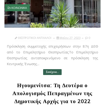
ΚΟΙΝΩΝΙΚΑ
ΘΕΣΠΡΩΤΙΚΟΙ ΑΝΤΙΛΑΛΟΙ
Μαΐου 27, 2023
0
Πρόσκληση συμμετοχής επιχειρήσεων στην 87η ΔΕΘ
από το Επιμελητήριο ΘεσπρωτίαςΤο Επιμελητήριο
Θεσπρωτίας ανταποκρινόμενο σε πρόσκληση της
Κεντρικής Ένωσης...
Συνέχεια...
Ηγουμενίτσα: Τη Δευτέρα ο
Απολογισμός Πεπραγμένων της
Δημοτικής Αρχής για το 2022