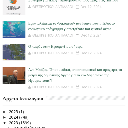
Συνέδριο για εκλογή προέδρου από τους Ορίζοντες Ηπείρου
ΘΕΣΠΡΩΤΙΚΟΙ ΑΝΤΙΛΑΛΟΙ
Dec 12, 2024
Εγκαταλείπεται το «οικόπεδο» των Ιωαννίνων… Τέλος το
ερευνητικό πρόγραμμα για πετρέλαιο και φυσικό αέριο
ΘΕΣΠΡΩΤΙΚΟΙ ΑΝΤΙΛΑΛΟΙ
Dec 12, 2024
Ο καιρός στην Ηγουμενίτσα σήμερα
ΘΕΣΠΡΩΤΙΚΟΙ ΑΝΤΙΛΑΛΟΙ
Dec 12, 2024
Αντ. Μπέζας: "Σπασμωδικά, αποσπασματικά και πρόχειρα, τα
μέτρα της Δημοτικής Αρχής για το κυκλοφοριακό της
Ηγουμενίτσας"!
ΘΕΣΠΡΩΤΙΚΟΙ ΑΝΤΙΛΑΛΟΙ
Dec 11, 2024
Αρχειο Ιστολογιου
2025
(1)
►
2024
(748)
►
2023
(1599)
▼