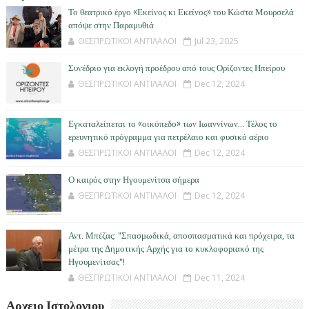
Το θεατρικό έργο «Εκείνος κι Εκείνος» του Κώστα Μουρσελά
απόψε στην Παραμυθιά
ΘΕΣΠΡΩΤΙΚΟΙ ΑΝΤΙΛΑΛΟΙ
Jul 23, 2025
Συνέδριο για εκλογή προέδρου από τους Ορίζοντες Ηπείρου
ΘΕΣΠΡΩΤΙΚΟΙ ΑΝΤΙΛΑΛΟΙ
Dec 12, 2024
Εγκαταλείπεται το «οικόπεδο» των Ιωαννίνων… Τέλος το
ερευνητικό πρόγραμμα για πετρέλαιο και φυσικό αέριο
ΘΕΣΠΡΩΤΙΚΟΙ ΑΝΤΙΛΑΛΟΙ
Dec 12, 2024
Ο καιρός στην Ηγουμενίτσα σήμερα
ΘΕΣΠΡΩΤΙΚΟΙ ΑΝΤΙΛΑΛΟΙ
Dec 12, 2024
Αντ. Μπέζας: "Σπασμωδικά, αποσπασματικά και πρόχειρα, τα
μέτρα της Δημοτικής Αρχής για το κυκλοφοριακό της
Ηγουμενίτσας"!
ΘΕΣΠΡΩΤΙΚΟΙ ΑΝΤΙΛΑΛΟΙ
Dec 11, 2024
Αρχειο Ιστολογιου