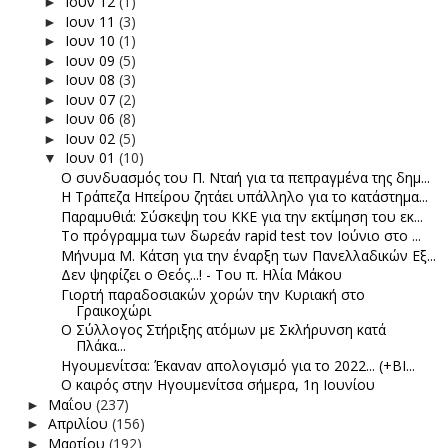
Ιουν 12
(1)
►
Ιουν 11
(3)
►
Ιουν 10
(1)
►
Ιουν 09
(5)
►
Ιουν 08
(3)
►
Ιουν 07
(2)
►
Ιουν 06
(8)
►
Ιουν 02
(5)
►
Ιουν 01
(10)
▼
Ο συνδυασμός του Π. Νταή για τα πεπραγμένα της δημ...
Η Τράπεζα Ηπείρου ζητάει υπάλληλο για το κατάστημα...
Παραμυθιά: Σύσκεψη του ΚΚΕ για την εκτίμηση του εκ...
Το πρόγραμμα των δωρεάν rapid test τον Ιούνιο στο ...
Μήνυμα Μ. Κάτση για την έναρξη των Πανελλαδικών Εξ...
Δεν ψηφίζει ο Θεός...! - Του π. Ηλία Μάκου
Γιορτή παραδοσιακών χορών την Κυριακή στο
Γραικοχώρι
Ο Σύλλογος Στήριξης ατόμων με Σκλήρυνση κατά
Πλάκα...
Ηγουμενίτσα: Έκαναν απολογισμό για το 2022... (+ΒΙ...
Ο καιρός στην Ηγουμενίτσα σήμερα, 1η Ιουνίου
Μαΐου
(237)
►
Απριλίου
(156)
►
Μαρτίου
(192)
►