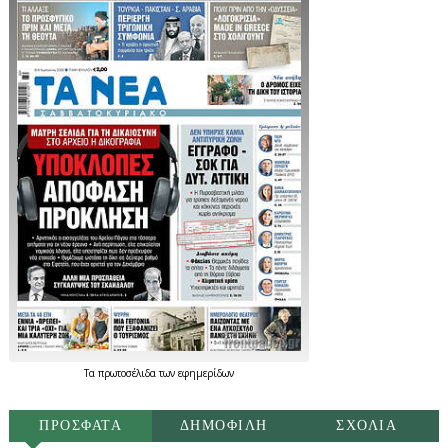
Τα
πρωτοσέλιδα
των
εφημερίδων
ΠΡΟΣΦΑΤΑ
ΔΗΜΟΦΙΛΗ
ΣΧΟΛΙΑ