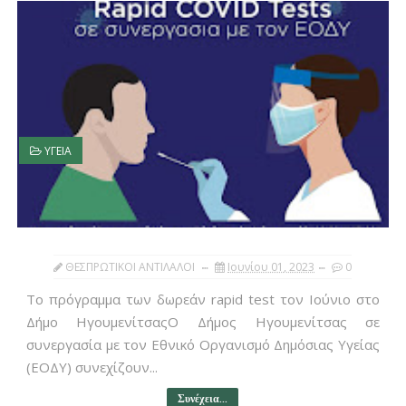
ΥΓΕΙΑ
ΘΕΣΠΡΩΤΙΚΟΙ ΑΝΤΙΛΑΛΟΙ
Ιουνίου 01, 2023
0
Το πρόγραμμα των δωρεάν rapid test τον Ιούνιο στο
Δήμο ΗγουμενίτσαςΟ Δήμος Ηγουμενίτσας σε
συνεργασία με τον Εθνικό Οργανισμό Δημόσιας Υγείας
(ΕΟΔΥ) συνεχίζουν...
Συνέχεια...