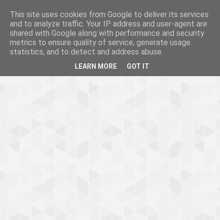
This site uses cookies from Google to deliver its services
and to analyze traffic. Your IP address and user-agent are
shared with Google along with performance and security
metrics to ensure quality of service, generate usage
statistics, and to detect and address abuse.
LEARN MORE
GOT IT