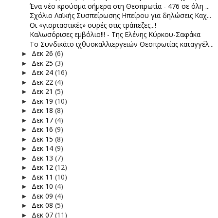
Ένα νέο κρούσμα σήμερα στη Θεσπρωτία - 476 σε όλη ...
Σχόλιο Λαϊκής Συσπείρωσης Ηπείρου για δηλώσεις Καχ...
Οι «γιορταστικές» ουρές στις τράπεζες...!
Καλωσόρισες εμβόλιο!!! - Της Ελένης Κύρκου-Σαφάκα
Το Συνδικάτο ιχθυοκαλλιεργειών Θεσπρωτίας καταγγέλ...
Δεκ 26
(6)
►
Δεκ 25
(3)
►
Δεκ 24
(16)
►
Δεκ 22
(4)
►
Δεκ 21
(5)
►
Δεκ 19
(10)
►
Δεκ 18
(8)
►
Δεκ 17
(4)
►
Δεκ 16
(9)
►
Δεκ 15
(8)
►
Δεκ 14
(9)
►
Δεκ 13
(7)
►
Δεκ 12
(12)
►
Δεκ 11
(10)
►
Δεκ 10
(4)
►
Δεκ 09
(4)
►
Δεκ 08
(5)
►
Δεκ 07
(11)
►