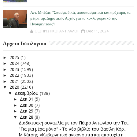
Αντ. Μπέζας: "Σπασμωδικά, αποσπασματικά και πρόχειρα, τα
μέτρα της Δημοτικής Αρχής για το κυκλοφοριακό της
Ηγουμενίτσας"!
ΘΕΣΠΡΩΤΙΚΟΙ ΑΝΤΙΛΑΛΟΙ
Dec 11, 2024
Αρχειο Ιστολογιου
2025
(1)
►
2024
(748)
►
2023
(1599)
►
2022
(1933)
►
2021
(2502)
►
2020
(2210)
▼
Δεκεμβρίου
(188)
▼
Δεκ 31
(5)
►
Δεκ 30
(7)
►
Δεκ 29
(7)
►
Δεκ 28
(8)
▼
Διαδικτυακή συναυλία με τον Πέτρο Αντωνίου την Τετ...
"Για μια μέρα μόνο" - Το νέο βιβλίο του Βασίλη Κόρ...
Μ.Κάτσης: «Κυβερνητική ανικανότητα και αποτυχία η ...