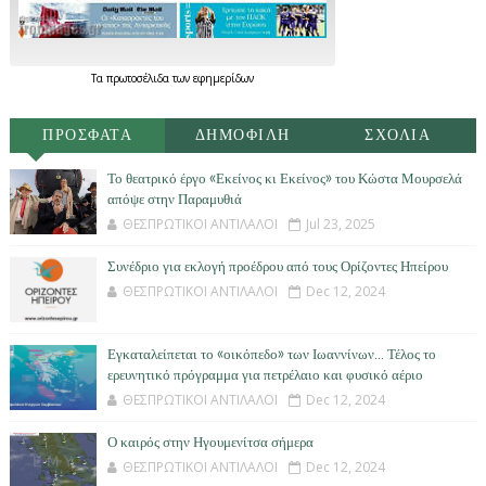
Τα
πρωτοσέλιδα
των
εφημερίδων
ΠΡΟΣΦΑΤΑ
ΔΗΜΟΦΙΛΗ
ΣΧΟΛΙΑ
Το θεατρικό έργο «Εκείνος κι Εκείνος» του Κώστα Μουρσελά
απόψε στην Παραμυθιά
ΘΕΣΠΡΩΤΙΚΟΙ ΑΝΤΙΛΑΛΟΙ
Jul 23, 2025
Συνέδριο για εκλογή προέδρου από τους Ορίζοντες Ηπείρου
ΘΕΣΠΡΩΤΙΚΟΙ ΑΝΤΙΛΑΛΟΙ
Dec 12, 2024
Εγκαταλείπεται το «οικόπεδο» των Ιωαννίνων… Τέλος το
ερευνητικό πρόγραμμα για πετρέλαιο και φυσικό αέριο
ΘΕΣΠΡΩΤΙΚΟΙ ΑΝΤΙΛΑΛΟΙ
Dec 12, 2024
Ο καιρός στην Ηγουμενίτσα σήμερα
ΘΕΣΠΡΩΤΙΚΟΙ ΑΝΤΙΛΑΛΟΙ
Dec 12, 2024