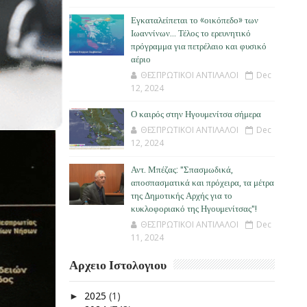
Εγκαταλείπεται το «οικόπεδο» των
Ιωαννίνων… Τέλος το ερευνητικό
πρόγραμμα για πετρέλαιο και φυσικό
αέριο
ΘΕΣΠΡΩΤΙΚΟΙ ΑΝΤΙΛΑΛΟΙ
Dec
12, 2024
Ο καιρός στην Ηγουμενίτσα σήμερα
ΘΕΣΠΡΩΤΙΚΟΙ ΑΝΤΙΛΑΛΟΙ
Dec
12, 2024
Αντ. Μπέζας: "Σπασμωδικά,
αποσπασματικά και πρόχειρα, τα μέτρα
της Δημοτικής Αρχής για το
κυκλοφοριακό της Ηγουμενίτσας"!
ΘΕΣΠΡΩΤΙΚΟΙ ΑΝΤΙΛΑΛΟΙ
Dec
11, 2024
Αρχειο Ιστολογιου
2025
(1)
►