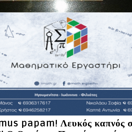
us papam! Λευκός καπνός σ