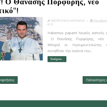
 Ο Θανάσης Πορφύρης, νέο
τικό"!
ΘΕΣΠΡΩΤΙΚΟΙ ΑΝΤΙΛΑΛΟΙ
Οκτωβρίο
0
Habemus papam! Λευκός καπνός 
Ο Θανάσης Πορφύρης, νέο "α
Μπορεί οι Ηγουμενιτσιώτες 
συνηθίσει την εικόνα του...
Συνέχεια...
ναρτήσεις
Παλαιότερες 