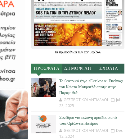
Τα
πρωτοσέλιδα
των
εφημερίδων
ΠΡΟΣΦΑΤΑ
ΔΗΜΟΦΙΛΗ
ΣΧΟΛΙΑ
Το θεατρικό έργο «Εκείνος κι Εκείνος»
του Κώστα Μουρσελά απόψε στην
Παραμυθιά
ΘΕΣΠΡΩΤΙΚΟΙ ΑΝΤΙΛΑΛΟΙ
Jul
23, 2025
Συνέδριο για εκλογή προέδρου από
τους Ορίζοντες Ηπείρου
ΘΕΣΠΡΩΤΙΚΟΙ ΑΝΤΙΛΑΛΟΙ
Dec
12, 2024