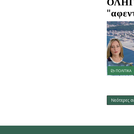
ΟΛΗΓ!
"αφεν
ΠΟΛΙΤΙΚΑ
Νεότερες α