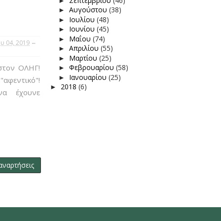
Σεπτεμβρίου
(46)
►
Αυγούστου
(38)
►
Ιουλίου
(48)
►
Ιουνίου
(45)
►
Μαΐου
(74)
►
υ 04, 2019
Απριλίου
(55)
►
Μαρτίου
(25)
►
στον ΟΛΗΓ!
Φεβρουαρίου
(58)
►
Ιανουαρίου
(25)
►
φεντικό"!
2018
(6)
►
να έχουνε
αναρτήσεις