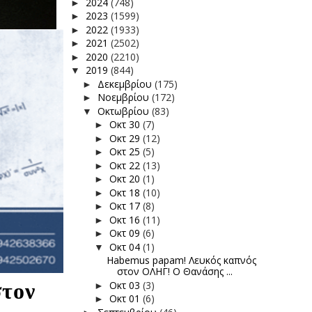
2024
(748)
►
2023
(1599)
►
2022
(1933)
►
2021
(2502)
►
2020
(2210)
►
2019
(844)
▼
Δεκεμβρίου
(175)
►
Νοεμβρίου
(172)
►
Οκτωβρίου
(83)
▼
Οκτ 30
(7)
►
Οκτ 29
(12)
►
Οκτ 25
(5)
►
Οκτ 22
(13)
►
Οκτ 20
(1)
►
Οκτ 18
(10)
►
Οκτ 17
(8)
►
Οκτ 16
(11)
►
Οκτ 09
(6)
►
Οκτ 04
(1)
▼
Habemus papam! Λευκός καπνός
στον ΟΛΗΓ! Ο Θανάσης ...
τον
Οκτ 03
(3)
►
Οκτ 01
(6)
►