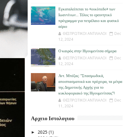
Εγκαταλείπεται το «οικόπεδο» των
Ιωαννίνων… Τέλος το ερευνητικό
πρόγραμμα για πετρέλαιο και φυσικό
αέριο
ΘΕΣΠΡΩΤΙΚΟΙ ΑΝΤΙΛΑΛΟΙ
Dec
12, 2024
Ο καιρός στην Ηγουμενίτσα σήμερα
ΘΕΣΠΡΩΤΙΚΟΙ ΑΝΤΙΛΑΛΟΙ
Dec
12, 2024
Αντ. Μπέζας: "Σπασμωδικά,
αποσπασματικά και πρόχειρα, τα μέτρα
της Δημοτικής Αρχής για το
κυκλοφοριακό της Ηγουμενίτσας"!
ΘΕΣΠΡΩΤΙΚΟΙ ΑΝΤΙΛΑΛΟΙ
Dec
11, 2024
Αρχειο Ιστολογιου
2025
(1)
►