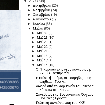
2024
(748)
▼
Δεκεμβρίου
(26)
►
Νοεμβρίου
(74)
►
Οκτωβρίου
(19)
►
Αυγούστου
(3)
►
Ιουνίου
(38)
►
Μαΐου
(80)
▼
Μαΐ 30
(2)
►
Μαΐ 29
(10)
►
Μαΐ 23
(1)
►
Μαΐ 22
(2)
►
Μαΐ 21
(6)
►
Μαΐ 18
(7)
►
Μαΐ 17
(4)
►
Μαΐ 16
(10)
▼
Ο Π. Καραπιπέρης νέος συντονιστής
ΣΥΡΙΖΑ Θεσπρωτία...
Η επίσκεψη Ράμα, οι Τσάμηδες και η
αλήθεια - Του Α...
Δωρεά από το Φαρμακείο του Νικόλα
Κάτσιου στο Κοιν...
Συνεδρίασε το Συντονιστικό Όργανο
Πολιτικής Προστα...
Πολιτική συγκέντρωση του ΚΚΕ