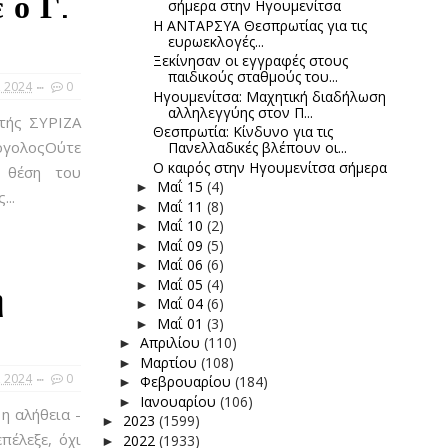
 ο Γ.
σήμερα στην Ηγουμενίτσα
Η ΑΝΤΑΡΣΥΑ Θεσπρωτίας για τις
ευρωεκλογές...
Ξεκίνησαν οι εγγραφές στους
παιδικούς σταθμούς του...
, 2024
0
Ηγουμενίτσα: Μαχητική διαδήλωση
αλληλεγγύης στον Π...
τής ΣΥΡΙΖΑ
Θεσπρωτία: Κίνδυνο για τις
ΓόγολοςΟύτε
Πανελλαδικές βλέπουν οι...
Ο καιρός στην Ηγουμενίτσα σήμερα
 θέση του
Μαΐ 15
(4)
►
..
Μαΐ 11
(8)
►
Μαΐ 10
(2)
►
Μαΐ 09
(5)
►
Μαΐ 06
(6)
►
Μαΐ 05
(4)
►
η
Μαΐ 04
(6)
►
Μαΐ 01
(3)
►
Απριλίου
(110)
►
Μαρτίου
(108)
►
, 2024
0
Φεβρουαρίου
(184)
►
Ιανουαρίου
(106)
►
η αλήθεια -
2023
(1599)
►
έλεξε, όχι
2022
(1933)
►