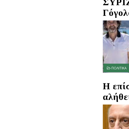
ΣΥΡΙΖ
Γόγολ
ΠΟΛΙΤΙΚΑ
Η επί
αλήθε