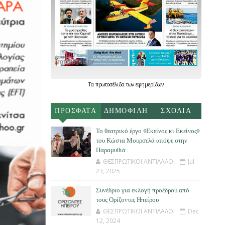
Τα
πρωτοσέλιδα
των
εφημερίδων
ΠΡΟΣΦΑΤΑ
ΔΗΜΟΦΙΛΗ
ΣΧΟΛΙΑ
Το θεατρικό έργο «Εκείνος κι Εκείνος»
του Κώστα Μουρσελά απόψε στην
Παραμυθιά
ΘΕΣΠΡΩΤΙΚΟΙ ΑΝΤΙΛΑΛΟΙ
Jul
23, 2025
Συνέδριο για εκλογή προέδρου από
τους Ορίζοντες Ηπείρου
ΘΕΣΠΡΩΤΙΚΟΙ ΑΝΤΙΛΑΛΟΙ
Dec
12, 2024