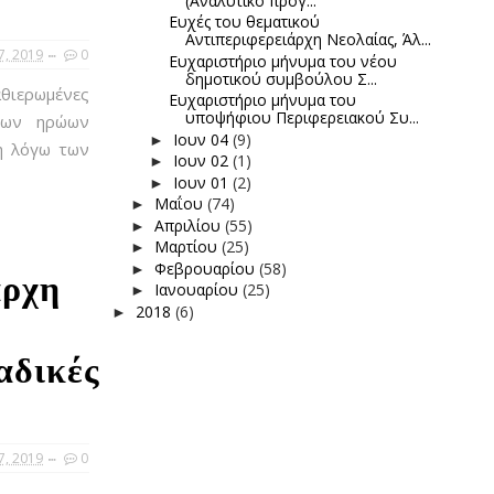
)
(Αναλυτικό πρόγ...
Ευχές του θεματικού
Αντιπεριφερειάρχη Νεολαίας, Άλ...
7, 2019
0
Ευχαριστήριο μήνυμα του νέου
δημοτικού συμβούλου Σ...
αθιερωμένες
Ευχαριστήριο μήνυμα του
υποψήφιου Περιφερειακού Συ...
των ηρώων
Ιουν 04
(9)
►
η λόγω των
Ιουν 02
(1)
►
Ιουν 01
(2)
►
Μαΐου
(74)
►
Απριλίου
(55)
►
Μαρτίου
(25)
►
Φεβρουαρίου
(58)
►
άρχη
Ιανουαρίου
(25)
►
2018
(6)
►
αδικές
7, 2019
0