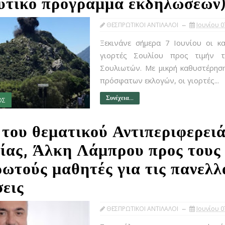
υτικό πρόγραμμα εκδηλώσεων
ΘΕΣΠΡΩΤΙΚΟΙ ΑΝΤΙΛΑΛΟΙ
Ιουνίου 0
Ξεκινάνε σήμερα 7 Ιουνίου οι κ
γιορτές Σουλίου προς τιμήν 
Σουλιωτών. Με μικρή καθυστέρησ
πρόσφατων εκλογών, οι γιορτές...
Συνέχεια...
ΟΣ
 του θεματικού Αντιπεριφερει
ίας, Άλκη Λάμπρου προς τους
ωτούς μαθητές για τις πανελλ
σεις
ΘΕΣΠΡΩΤΙΚΟΙ ΑΝΤΙΛΑΛΟΙ
Ιουνίου 0