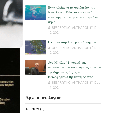
Εγκαταλείπεται το «οικόπεδο» των
Ιωαννίνων… Τέλος το ερευνητικό
πρόγραμμα για πετρέλαιο και φυσικό
αέριο
ΘΕΣΠΡΩΤΙΚΟΙ ΑΝΤΙΛΑΛΟΙ
Dec
12, 2024
Ο καιρός στην Ηγουμενίτσα σήμερα
ΘΕΣΠΡΩΤΙΚΟΙ ΑΝΤΙΛΑΛΟΙ
Dec
12, 2024
Αντ. Μπέζας: "Σπασμωδικά,
αποσπασματικά και πρόχειρα, τα μέτρα
της Δημοτικής Αρχής για το
κυκλοφοριακό της Ηγουμενίτσας"!
ΘΕΣΠΡΩΤΙΚΟΙ ΑΝΤΙΛΑΛΟΙ
Dec
11, 2024
Αρχειο Ιστολογιου
2025
(1)
►