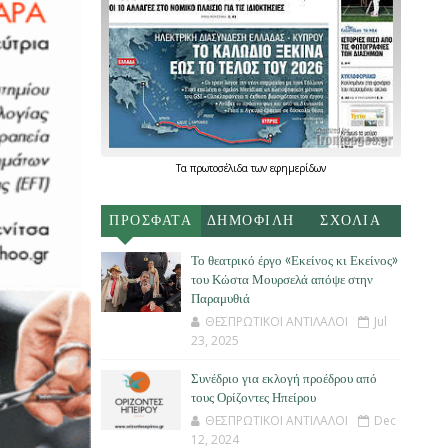
Τα
πρωτοσέλιδα
των
εφημερίδων
ΠΡΟΣΦΑΤΑ
ΔΗΜΟΦΙΛΗ
ΣΧΟΛΙΑ
Το θεατρικό έργο «Εκείνος κι Εκείνος»
του Κώστα Μουρσελά απόψε στην
Παραμυθιά
ΘΕΣΠΡΩΤΙΚΟΙ ΑΝΤΙΛΑΛΟΙ
Jul
23, 2025
Συνέδριο για εκλογή προέδρου από
τους Ορίζοντες Ηπείρου
ΘΕΣΠΡΩΤΙΚΟΙ ΑΝΤΙΛΑΛΟΙ
Dec
12, 2024