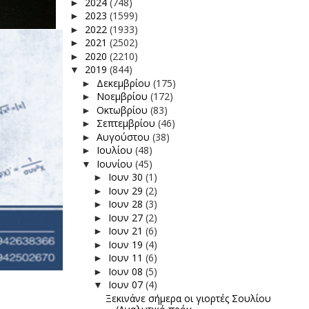
2024
(748)
►
2023
(1599)
►
2022
(1933)
►
2021
(2502)
►
2020
(2210)
►
2019
(844)
▼
Δεκεμβρίου
(175)
►
Νοεμβρίου
(172)
►
Οκτωβρίου
(83)
►
Σεπτεμβρίου
(46)
►
Αυγούστου
(38)
►
Ιουλίου
(48)
►
Ιουνίου
(45)
▼
Ιουν 30
(1)
►
Ιουν 29
(2)
►
Ιουν 28
(3)
►
Ιουν 27
(2)
►
Ιουν 21
(6)
►
Ιουν 19
(4)
►
Ιουν 11
(6)
►
Ιουν 08
(5)
►
Ιουν 07
(4)
▼
Ξεκινάνε σήμερα οι γιορτές Σουλίου