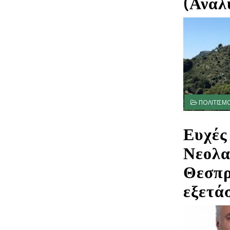
(Αναλ
ΠΟΛΙΤΙΣΜ
Ευχές
Νεολα
Θεσπρ
εξετά