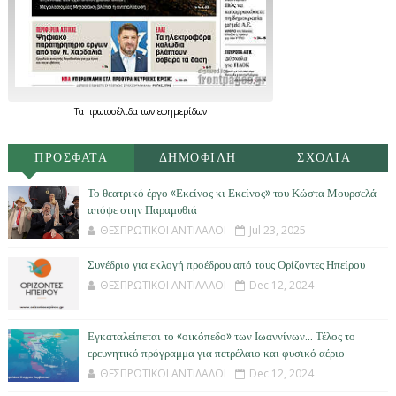
Τα
πρωτοσέλιδα
των
εφημερίδων
ΠΡΟΣΦΑΤΑ
ΔΗΜΟΦΙΛΗ
ΣΧΟΛΙΑ
Το θεατρικό έργο «Εκείνος κι Εκείνος» του Κώστα Μουρσελά
απόψε στην Παραμυθιά
ΘΕΣΠΡΩΤΙΚΟΙ ΑΝΤΙΛΑΛΟΙ
Jul 23, 2025
Συνέδριο για εκλογή προέδρου από τους Ορίζοντες Ηπείρου
ΘΕΣΠΡΩΤΙΚΟΙ ΑΝΤΙΛΑΛΟΙ
Dec 12, 2024
Εγκαταλείπεται το «οικόπεδο» των Ιωαννίνων… Τέλος το
ερευνητικό πρόγραμμα για πετρέλαιο και φυσικό αέριο
ΘΕΣΠΡΩΤΙΚΟΙ ΑΝΤΙΛΑΛΟΙ
Dec 12, 2024