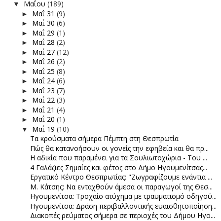
Μαΐου
(189)
▼
Μαΐ 31
(9)
►
Μαΐ 30
(6)
►
Μαΐ 29
(1)
►
Μαΐ 28
(2)
►
Μαΐ 27
(12)
►
Μαΐ 26
(2)
►
Μαΐ 25
(8)
►
Μαΐ 24
(6)
►
Μαΐ 23
(7)
►
Μαΐ 22
(3)
►
Μαΐ 21
(4)
►
Μαΐ 20
(1)
►
Μαΐ 19
(10)
▼
Τα κρούσματα σήμερα Πέμπτη στη Θεσπρωτία
Πώς θα κατανοήσουν οι γονείς την εφηβεία και θα πρ...
Η αδικία που παραμένει για τα Σουλιωτοχώρια - Του ...
4 Γαλάζιες Σημαίες και φέτος στο Δήμο Ηγουμενίτσας...
Εργατικό Κέντρο Θεσπρωτίας: "Ζωγραφίζουμε ενάντια ...
Μ. Κάτσης: Να ενταχθούν άμεσα οι παραγωγοί της Θεσ...
Ηγουμενίτσα: Τροχαίο ατύχημα με τραυματισμό οδηγού...
Ηγουμενίτσα: Δράση περιβαλλοντικής ευαισθητοποίηση...
Διακοπές ρεύματος σήμερα σε περιοχές του Δήμου Ηγο...