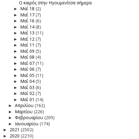
Ο καιρός στην Ηγουμενίτσα σήμερα
Μαΐ 18
(2)
►
Μαΐ 17
(7)
►
Μαΐ 16
(6)
►
Μαΐ 14
(8)
►
Μαΐ 13
(11)
►
Μαΐ 12
(7)
►
Μαΐ 11
(7)
►
Μαΐ 09
(5)
►
Μαΐ 08
(4)
►
Μαΐ 07
(11)
►
Μαΐ 06
(7)
►
Μαΐ 05
(11)
►
Μαΐ 04
(5)
►
Μαΐ 03
(6)
►
Μαΐ 02
(7)
►
Μαΐ 01
(14)
►
Απριλίου
(162)
►
Μαρτίου
(226)
►
Φεβρουαρίου
(209)
►
Ιανουαρίου
(174)
►
2021
(2502)
►
2020
(2210)
►