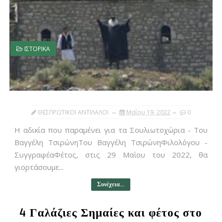
ΙΣΤΟΡΙΚΑ
ΘΕΣΠΡΩΤΙΚΟΙ ΑΝΤΙΛΑΛΟΙ
Μαΐου 19, 2022
0
Η αδικία που παραμένει για τα Σουλιωτοχώρια - Του
Βαγγέλη ΤσιρώνηΤου Βαγγέλη ΤσιρώνηΦιλολόγου -
ΣυγγραφέαΦέτος, στις 29 Μαΐου του 2022, θα
γιορτάσουμε...
Συνέχεια...
4 Γαλάζιες Σημαίες και φέτος στο