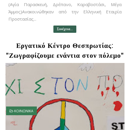
(Αγία Παρασκευή, Δρέπανο, Καραβοστάσι, Μέγα
Άμμος)Ανακοινώθηκαν από την Ελληνική Εταιρία
Προστασίας...
Συνέχεια...
Εργατικό Κέντρο Θεσπρωτίας:
"Ζωγραφίζουμε ενάντια στον πόλεμο"
ΚΟΙΝΩΝΙΚΑ