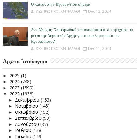
Ο καιρός στην Ηγουμενίτσα σήμερα
ΘΕΣΠΡΩΤΙΚΟΙ ΑΝΤΙΛΑΛΟΙ
Dec 12, 2024
Αντ. Μπέζας: "Σπασμωδικά, αποσπασματικά και πρόχειρα, τα
μέτρα της Δημοτικής Αρχής για το κυκλοφοριακό της
Ηγουμενίτσας"!
ΘΕΣΠΡΩΤΙΚΟΙ ΑΝΤΙΛΑΛΟΙ
Dec 11, 2024
Αρχειο Ιστολογιου
2025
(1)
►
2024
(748)
►
2023
(1599)
►
2022
(1933)
▼
Δεκεμβρίου
(153)
►
Νοεμβρίου
(145)
►
Οκτωβρίου
(152)
►
Σεπτεμβρίου
(99)
►
Αυγούστου
(87)
►
Ιουλίου
(138)
►
Ιουνίου
(199)
►