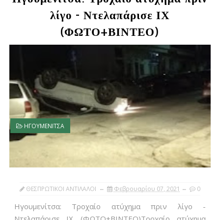
λίγο - Ντελαπάρισε ΙΧ
(ΦΩΤΟ+ΒΙΝΤΕΟ)
ΗΓΟΥΜΕΝΙΤΣΑ
ΘΕΣΠΡΩΤΙΚΟΙ ΑΝΤΙΛΑΛΟΙ
Φεβρουαρίου 07, 2021
0
Ηγουμενίτσα: Τροχαίο ατύχημα πριν λίγο -
Ντελαπάρισε ΙΧ (ΦΩΤΟ+ΒΙΝΤΕΟ)Τροχαίο ατύχημα