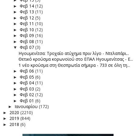
►
Φεβ 14
(12)
►
Φεβ 13
(11)
►
Φεβ 12
(5)
►
Φεβ 11
(10)
►
Φεβ 10
(12)
►
Φεβ 09
(16)
►
Φεβ 08
(11)
►
Φεβ 07
(3)
▼
Ηγουμενίτσα: Τροχαίο ατύχημα πριν λίγο - Ντελαπάρι...
Θετικό κρούσμα κορωνοϊού στο ΕΠΑΛ Ηγουμενίτσας - Ε...
1 νέο κρούσμα στη Θεσπρωτία σήμερα - 733 σε όλη τη...
Φεβ 06
(11)
►
Φεβ 05
(6)
►
Φεβ 04
(11)
►
Φεβ 03
(2)
►
Φεβ 02
(12)
►
Φεβ 01
(6)
►
Ιανουαρίου
(172)
►
2020
(2210)
►
2019
(844)
►
2018
(6)
►