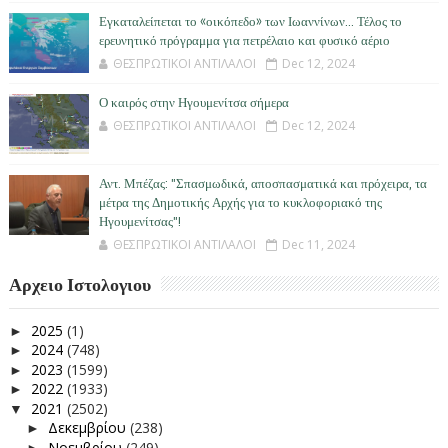
Εγκαταλείπεται το «οικόπεδο» των Ιωαννίνων… Τέλος το
ερευνητικό πρόγραμμα για πετρέλαιο και φυσικό αέριο
ΘΕΣΠΡΩΤΙΚΟΙ ΑΝΤΙΛΑΛΟΙ
Dec 12, 2024
Ο καιρός στην Ηγουμενίτσα σήμερα
ΘΕΣΠΡΩΤΙΚΟΙ ΑΝΤΙΛΑΛΟΙ
Dec 12, 2024
Αντ. Μπέζας: "Σπασμωδικά, αποσπασματικά και πρόχειρα, τα
μέτρα της Δημοτικής Αρχής για το κυκλοφοριακό της
Ηγουμενίτσας"!
ΘΕΣΠΡΩΤΙΚΟΙ ΑΝΤΙΛΑΛΟΙ
Dec 11, 2024
Αρχειο Ιστολογιου
2025
(1)
►
2024
(748)
►
2023
(1599)
►
2022
(1933)
►
2021
(2502)
▼
Δεκεμβρίου
(238)
►
Νοεμβρίου
(249)
►