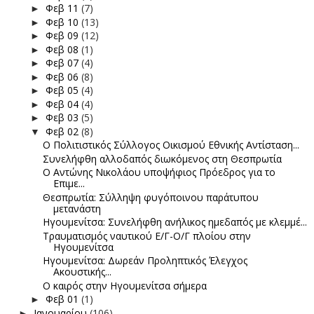
Φεβ 11
(7)
►
Φεβ 10
(13)
►
Φεβ 09
(12)
►
Φεβ 08
(1)
►
Φεβ 07
(4)
►
Φεβ 06
(8)
►
Φεβ 05
(4)
►
Φεβ 04
(4)
►
Φεβ 03
(5)
►
Φεβ 02
(8)
▼
Ο Πολιτιστικός Σύλλογος Οικισμού Εθνικής Αντίσταση...
Συνελήφθη αλλοδαπός διωκόμενος στη Θεσπρωτία
Ο Αντώνης Νικολάου υποψήφιος Πρόεδρος για το
Επιμε...
Θεσπρωτία: Σύλληψη φυγόποινου παράτυπου
μετανάστη
Ηγουμενίτσα: Συνελήφθη ανήλικος ημεδαπός με κλεμμέ...
Τραυματισμός ναυτικού Ε/Γ-Ο/Γ πλοίου στην
Ηγουμενίτσα
Ηγουμενίτσα: Δωρεάν Προληπτικός Έλεγχος
Ακουστικής...
Ο καιρός στην Ηγουμενίτσα σήμερα
Φεβ 01
(1)
►
Ιανουαρίου
(106)
►