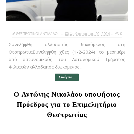
ΘΕΣΠΡΩΤΙΚΟΙ ΑΝΤΙΛΑΛΟΙ
Φεβρουαρίου 02, 2024
0
Συνελήφθη αλλοδαπός διωκόμενος στη
ΘεσπρωτίαΣυνελήφθη χθες (1-2-2024) το μεσημέρι
από αστυνομικούς του Αστυνομικού Τμήματος
Φιλιατών αλλοδαπός διωκόμενος,...
Συνέχεια...
Ο Αντώνης Νικολάου υποψήφιος
Πρόεδρος για το Επιμελητήριο
Θεσπρωτίας