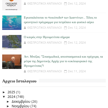
ΘΕΣΠΡΩΤΙΚΟΙ ΑΝΤΙΛΑΛΟΙ
Dec 12, 2024
Εγκαταλείπεται το «οικόπεδο» των Ιωαννίνων… Τέλος το
ερευνητικό πρόγραμμα για πετρέλαιο και φυσικό αέριο
ΘΕΣΠΡΩΤΙΚΟΙ ΑΝΤΙΛΑΛΟΙ
Dec 12, 2024
Ο καιρός στην Ηγουμενίτσα σήμερα
ΘΕΣΠΡΩΤΙΚΟΙ ΑΝΤΙΛΑΛΟΙ
Dec 12, 2024
Αντ. Μπέζας: "Σπασμωδικά, αποσπασματικά και πρόχειρα, τα
μέτρα της Δημοτικής Αρχής για το κυκλοφοριακό της
Ηγουμενίτσας"!
ΘΕΣΠΡΩΤΙΚΟΙ ΑΝΤΙΛΑΛΟΙ
Dec 11, 2024
Αρχειο Ιστολογιου
2025
(1)
►
2024
(748)
▼
Δεκεμβρίου
(26)
►
Νοεμβρίου
(74)
►