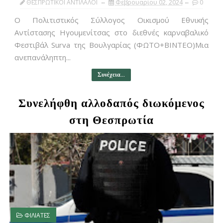
ΘΕΣΠΡΩΤΙΚΟΙ ΑΝΤΙΛΑΛΟΙ
Φεβρουαρίου 02, 2024
0
Ο Πολιτιστικός Σύλλογος Οικισμού Εθνικής
Αντίστασης Ηγουμενίτσας στο διεθνές καρναβαλικό
Φεστιβάλ Surva της Βουλγαρίας (ΦΩΤΟ+ΒΙΝΤΕΟ)Μια
ανεπανάληπτη...
Συνέχεια...
Συνελήφθη αλλοδαπός διωκόμενος
στη Θεσπρωτία
ΦΙΛΙΑΤΕΣ