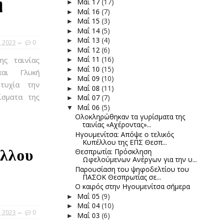
ή
Μαΐ 17
(17)
►
Μαΐ 16
(7)
►
Μαΐ 15
(3)
►
Μαΐ 14
(5)
►
Μαΐ 13
(4)
►
, 2023
0
Μαΐ 12
(6)
►
Μαΐ 11
(16)
ης ταινίας
►
Μαΐ 10
(15)
►
και Γλυκή
Μαΐ 09
(10)
►
τυχία την
Μαΐ 08
(11)
►
ίσματα της
Μαΐ 07
(7)
►
Μαΐ 06
(5)
▼
Ολοκληρώθηκαν τα γυρίσματα της
ταινίας «Αχέροντας»...
Ηγουμενίτσα: Απόψε ο τελικός
Κυπέλλου της ΕΠΣ Θεσπ...
έλλου
Θεσπρωτία: Πρόσκληση
Ωφελούμενων Ανέργων για την υ...
Παρουσίαση του ψηφοδελτίου του
ΠΑΣΟΚ Θεσπρωτίας σε...
Ο καιρός στην Ηγουμενίτσα σήμερα
Μαΐ 05
(9)
►
Μαΐ 04
(10)
►
, 2023
0
Μαΐ 03
(6)
►