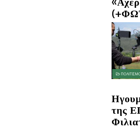
«Αχέρ
(+ΦΩ
ΠΟΛΙΤΙΣΜ
Ηγουμ
της Ε
Φιλια