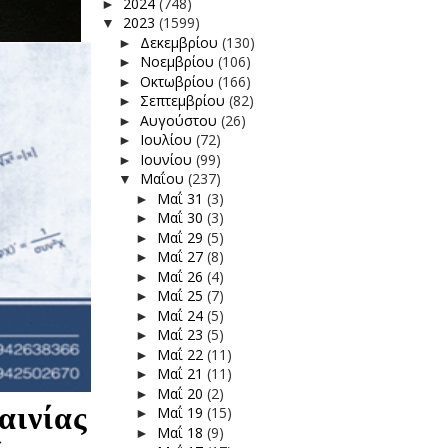
2024
(748)
►
2023
(1599)
▼
Δεκεμβρίου
(130)
►
Νοεμβρίου
(106)
►
Οκτωβρίου
(166)
►
Σεπτεμβρίου
(82)
►
Αυγούστου
(26)
►
Ιουλίου
(72)
►
Ιουνίου
(99)
►
Μαΐου
(237)
▼
Μαΐ 31
(3)
►
Μαΐ 30
(3)
►
Μαΐ 29
(5)
►
Μαΐ 27
(8)
►
Μαΐ 26
(4)
►
Μαΐ 25
(7)
►
Μαΐ 24
(5)
►
Μαΐ 23
(5)
►
Μαΐ 22
(11)
►
Μαΐ 21
(11)
►
Μαΐ 20
(2)
►
αινίας
Μαΐ 19
(15)
►
Μαΐ 18
(9)
►