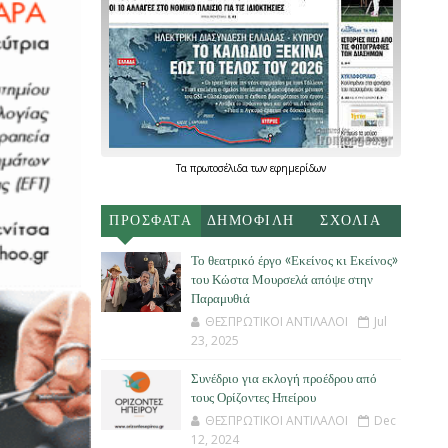
Τα
πρωτοσέλιδα
των
εφημερίδων
ΠΡΟΣΦΑΤΑ
ΔΗΜΟΦΙΛΗ
ΣΧΟΛΙΑ
Το θεατρικό έργο «Εκείνος κι Εκείνος»
του Κώστα Μουρσελά απόψε στην
Παραμυθιά
ΘΕΣΠΡΩΤΙΚΟΙ ΑΝΤΙΛΑΛΟΙ
Jul
23, 2025
Συνέδριο για εκλογή προέδρου από
τους Ορίζοντες Ηπείρου
ΘΕΣΠΡΩΤΙΚΟΙ ΑΝΤΙΛΑΛΟΙ
Dec
12, 2024