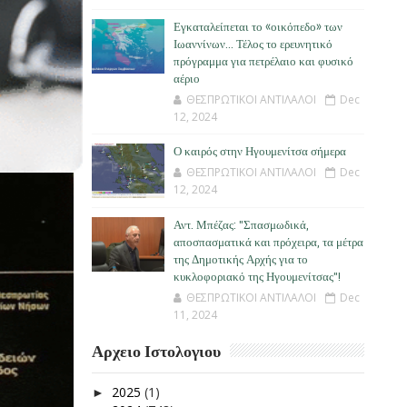
Εγκαταλείπεται το «οικόπεδο» των
Ιωαννίνων… Τέλος το ερευνητικό
πρόγραμμα για πετρέλαιο και φυσικό
αέριο
ΘΕΣΠΡΩΤΙΚΟΙ ΑΝΤΙΛΑΛΟΙ
Dec
12, 2024
Ο καιρός στην Ηγουμενίτσα σήμερα
ΘΕΣΠΡΩΤΙΚΟΙ ΑΝΤΙΛΑΛΟΙ
Dec
12, 2024
Αντ. Μπέζας: "Σπασμωδικά,
αποσπασματικά και πρόχειρα, τα μέτρα
της Δημοτικής Αρχής για το
κυκλοφοριακό της Ηγουμενίτσας"!
ΘΕΣΠΡΩΤΙΚΟΙ ΑΝΤΙΛΑΛΟΙ
Dec
11, 2024
Αρχειο Ιστολογιου
2025
(1)
►