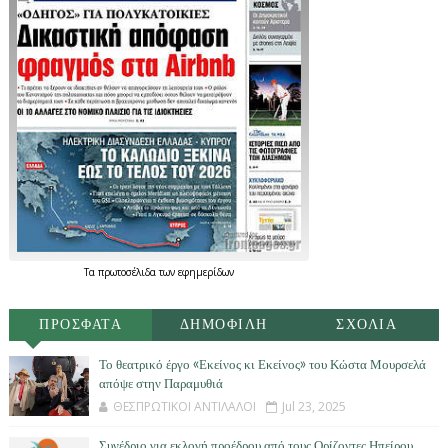
Τα
πρωτοσέλιδα
των
εφημερίδων
ΠΡΟΣΦΑΤΑ
ΔΗΜΟΦΙΛΗ
ΣΧΟΛΙΑ
Το θεατρικό έργο «Εκείνος κι Εκείνος» του Κώστα Μουρσελά
απόψε στην Παραμυθιά
ΘΕΣΠΡΩΤΙΚΟΙ ΑΝΤΙΛΑΛΟΙ
Jul 23, 2025
Συνέδριο για εκλογή προέδρου από τους Ορίζοντες Ηπείρου