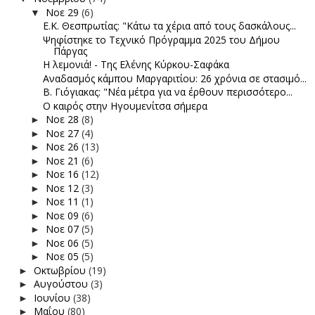
Νοε 29
(6)
▼
Ε.Κ. Θεσπρωτίας: "Κάτω τα χέρια από τους δασκάλους...
Ψηφίστηκε το Τεχνικό Πρόγραμμα 2025 του Δήμου
Πάργας
Η λεμονιά! - Της Ελένης Κύρκου-Σαφάκα
Αναδασμός κάμπου Μαργαριτίου: 26 χρόνια σε στασιμό...
Β. Γιόγιακας: "Νέα μέτρα για να έρθουν περισσότερο...
Ο καιρός στην Ηγουμενίτσα σήμερα
Νοε 28
(8)
►
Νοε 27
(4)
►
Νοε 26
(13)
►
Νοε 21
(6)
►
Νοε 16
(12)
►
Νοε 12
(3)
►
Νοε 11
(1)
►
Νοε 09
(6)
►
Νοε 07
(5)
►
Νοε 06
(5)
►
Νοε 05
(5)
►
Οκτωβρίου
(19)
►
Αυγούστου
(3)
►
Ιουνίου
(38)
►
Μαΐου
(80)
►