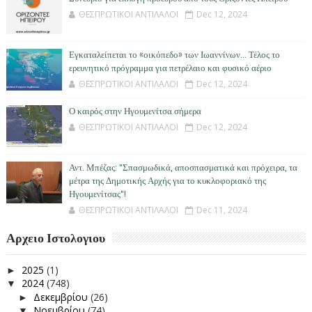
ΘΕΣΠΡΩΤΙΚΟΙ ΑΝΤΙΛΑΛΟΙ
Dec 12, 2024
Εγκαταλείπεται το «οικόπεδο» των Ιωαννίνων… Τέλος το
ερευνητικό πρόγραμμα για πετρέλαιο και φυσικό αέριο
ΘΕΣΠΡΩΤΙΚΟΙ ΑΝΤΙΛΑΛΟΙ
Dec 12, 2024
Ο καιρός στην Ηγουμενίτσα σήμερα
ΘΕΣΠΡΩΤΙΚΟΙ ΑΝΤΙΛΑΛΟΙ
Dec 12, 2024
Αντ. Μπέζας: "Σπασμωδικά, αποσπασματικά και πρόχειρα, τα
μέτρα της Δημοτικής Αρχής για το κυκλοφοριακό της
Ηγουμενίτσας"!
ΘΕΣΠΡΩΤΙΚΟΙ ΑΝΤΙΛΑΛΟΙ
Dec 11, 2024
Αρχειο Ιστολογιου
2025
(1)
►
2024
(748)
▼
Δεκεμβρίου
(26)
►
Νοεμβρίου
(74)
▼