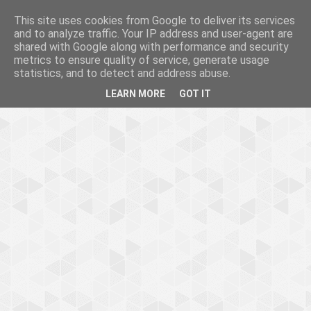
This site uses cookies from Google to deliver its services
and to analyze traffic. Your IP address and user-agent are
shared with Google along with performance and security
metrics to ensure quality of service, generate usage
statistics, and to detect and address abuse.
LEARN MORE
GOT IT