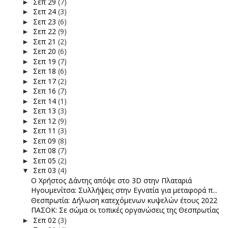
Σεπ 29
(7)
►
Σεπ 24
(3)
►
Σεπ 23
(6)
►
Σεπ 22
(9)
►
Σεπ 21
(2)
►
Σεπ 20
(6)
►
Σεπ 19
(7)
►
Σεπ 18
(6)
►
Σεπ 17
(2)
►
Σεπ 16
(7)
►
Σεπ 14
(1)
►
Σεπ 13
(3)
►
Σεπ 12
(9)
►
Σεπ 11
(3)
►
Σεπ 09
(8)
►
Σεπ 08
(7)
►
Σεπ 05
(2)
►
Σεπ 03
(4)
▼
Ο Χρήστος Δάντης απόψε στο 3D στην Πλαταριά
Ηγουμενίτσα: Συλλήψεις στην Εγνατία για μεταφορά π...
Θεσπρωτία: Δήλωση κατεχόμενων κυψελών έτους 2022
ΠΑΣΟΚ: Σε σώμα οι τοπικές οργανώσεις της Θεσπρωτίας
Σεπ 02
(3)
►