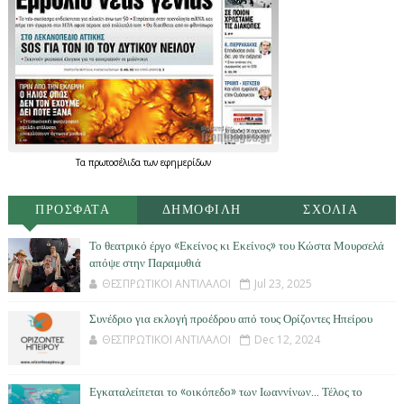
Τα
πρωτοσέλιδα
των
εφημερίδων
ΠΡΟΣΦΑΤΑ
ΔΗΜΟΦΙΛΗ
ΣΧΟΛΙΑ
Το θεατρικό έργο «Εκείνος κι Εκείνος» του Κώστα Μουρσελά
απόψε στην Παραμυθιά
ΘΕΣΠΡΩΤΙΚΟΙ ΑΝΤΙΛΑΛΟΙ
Jul 23, 2025
Συνέδριο για εκλογή προέδρου από τους Ορίζοντες Ηπείρου
ΘΕΣΠΡΩΤΙΚΟΙ ΑΝΤΙΛΑΛΟΙ
Dec 12, 2024
Εγκαταλείπεται το «οικόπεδο» των Ιωαννίνων… Τέλος το