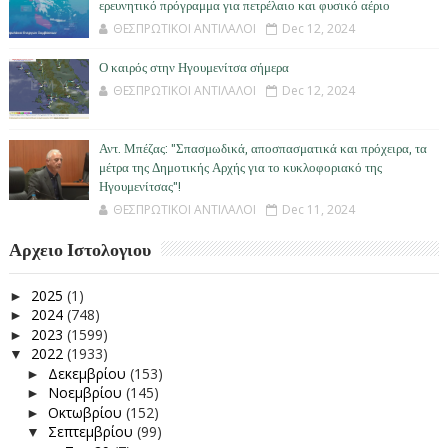
ερευνητικό πρόγραμμα για πετρέλαιο και φυσικό αέριο
ΘΕΣΠΡΩΤΙΚΟΙ ΑΝΤΙΛΑΛΟΙ
Dec 12, 2024
Ο καιρός στην Ηγουμενίτσα σήμερα
ΘΕΣΠΡΩΤΙΚΟΙ ΑΝΤΙΛΑΛΟΙ
Dec 12, 2024
Αντ. Μπέζας: "Σπασμωδικά, αποσπασματικά και πρόχειρα, τα
μέτρα της Δημοτικής Αρχής για το κυκλοφοριακό της
Ηγουμενίτσας"!
ΘΕΣΠΡΩΤΙΚΟΙ ΑΝΤΙΛΑΛΟΙ
Dec 11, 2024
Αρχειο Ιστολογιου
2025
(1)
►
2024
(748)
►
2023
(1599)
►
2022
(1933)
▼
Δεκεμβρίου
(153)
►
Νοεμβρίου
(145)
►
Οκτωβρίου
(152)
►
Σεπτεμβρίου
(99)
▼