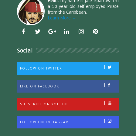
Hello, my name is Jack Sparrow. I'm
a 50 year old self-employed Pirate
from the Caribbean.
Learn More →
Social
FOLLOW ON TWITTER
LIKE ON FACEBOOK
SUBSCRIBE ON YOUTUBE
FOLLOW ON INSTAGRAM