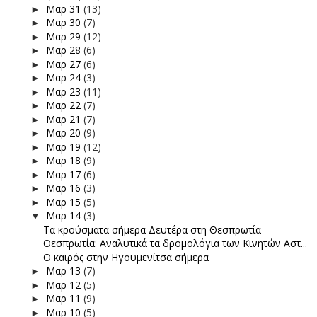
Μαρ 31
(13)
►
Μαρ 30
(7)
►
Μαρ 29
(12)
►
Μαρ 28
(6)
►
Μαρ 27
(6)
►
Μαρ 24
(3)
►
Μαρ 23
(11)
►
Μαρ 22
(7)
►
Μαρ 21
(7)
►
Μαρ 20
(9)
►
Μαρ 19
(12)
►
Μαρ 18
(9)
►
Μαρ 17
(6)
►
Μαρ 16
(3)
►
Μαρ 15
(5)
►
Μαρ 14
(3)
▼
Τα κρούσματα σήμερα Δευτέρα στη Θεσπρωτία
Θεσπρωτία: Αναλυτικά τα δρομολόγια των Κινητών Αστ...
Ο καιρός στην Ηγουμενίτσα σήμερα
Μαρ 13
(7)
►
Μαρ 12
(5)
►
Μαρ 11
(9)
►
Μαρ 10
(5)
►