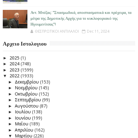
Αντ. Μπέζας: "Σπασμωδικά, αποσπασματικά και πρόχειρα, τα
μέτρα της Δημοτικής Αρχής για το κυκλοφοριακό της
Ηγουμενίτσας"!
ΘΕΣΠΡΩΤΙΚΟΙ ΑΝΤΙΛΑΛΟΙ
Dec 11, 2024
Αρχειο Ιστολογιου
2025
(1)
►
2024
(748)
►
2023
(1599)
►
2022
(1933)
▼
Δεκεμβρίου
(153)
►
Νοεμβρίου
(145)
►
Οκτωβρίου
(152)
►
Σεπτεμβρίου
(99)
►
Αυγούστου
(87)
►
Ιουλίου
(138)
►
Ιουνίου
(199)
►
Μαΐου
(189)
►
Απριλίου
(162)
►
Μαρτίου
(226)
▼