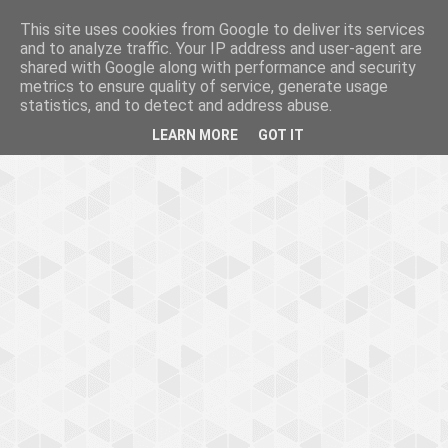
This site uses cookies from Google to deliver its services
and to analyze traffic. Your IP address and user-agent are
shared with Google along with performance and security
metrics to ensure quality of service, generate usage
statistics, and to detect and address abuse.
LEARN MORE
GOT IT