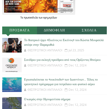
Τα
πρωτοσέλιδα
των
εφημερίδων
ΠΡΟΣΦΑΤΑ
ΔΗΜΟΦΙΛΗ
ΣΧΟΛΙΑ
Το θεατρικό έργο «Εκείνος κι Εκείνος» του Κώστα Μουρσελά
απόψε στην Παραμυθιά
ΘΕΣΠΡΩΤΙΚΟΙ ΑΝΤΙΛΑΛΟΙ
Jul 23, 2025
Συνέδριο για εκλογή προέδρου από τους Ορίζοντες Ηπείρου
ΘΕΣΠΡΩΤΙΚΟΙ ΑΝΤΙΛΑΛΟΙ
Dec 12, 2024
Εγκαταλείπεται το «οικόπεδο» των Ιωαννίνων… Τέλος το
ερευνητικό πρόγραμμα για πετρέλαιο και φυσικό αέριο
ΘΕΣΠΡΩΤΙΚΟΙ ΑΝΤΙΛΑΛΟΙ
Dec 12, 2024
Ο καιρός στην Ηγουμενίτσα σήμερα
ΘΕΣΠΡΩΤΙΚΟΙ ΑΝΤΙΛΑΛΟΙ
Dec 12, 2024