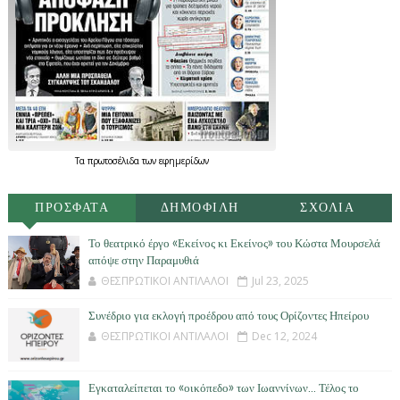
Τα
πρωτοσέλιδα
των
εφημερίδων
ΠΡΟΣΦΑΤΑ
ΔΗΜΟΦΙΛΗ
ΣΧΟΛΙΑ
Το θεατρικό έργο «Εκείνος κι Εκείνος» του Κώστα Μουρσελά
απόψε στην Παραμυθιά
ΘΕΣΠΡΩΤΙΚΟΙ ΑΝΤΙΛΑΛΟΙ
Jul 23, 2025
Συνέδριο για εκλογή προέδρου από τους Ορίζοντες Ηπείρου
ΘΕΣΠΡΩΤΙΚΟΙ ΑΝΤΙΛΑΛΟΙ
Dec 12, 2024
Εγκαταλείπεται το «οικόπεδο» των Ιωαννίνων… Τέλος το