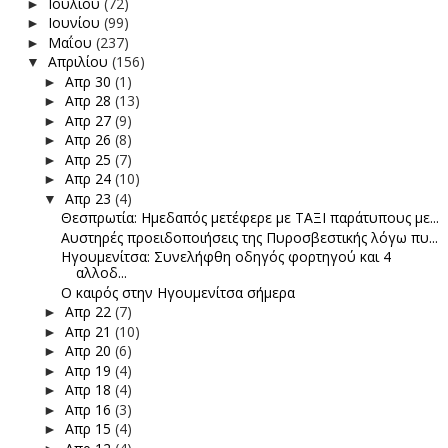
Ιουλίου
(72)
►
Ιουνίου
(99)
►
Μαΐου
(237)
►
Απριλίου
(156)
▼
Απρ 30
(1)
►
Απρ 28
(13)
►
Απρ 27
(9)
►
Απρ 26
(8)
►
Απρ 25
(7)
►
Απρ 24
(10)
►
Απρ 23
(4)
▼
Θεσπρωτία: Ημεδαπός μετέφερε με ΤΑΞΙ παράτυπους με...
Αυστηρές προειδοποιήσεις της Πυροσβεστικής λόγω πυ...
Ηγουμενίτσα: Συνελήφθη οδηγός φορτηγού και 4
αλλοδ...
Ο καιρός στην Ηγουμενίτσα σήμερα
Απρ 22
(7)
►
Απρ 21
(10)
►
Απρ 20
(6)
►
Απρ 19
(4)
►
Απρ 18
(4)
►
Απρ 16
(3)
►
Απρ 15
(4)
►