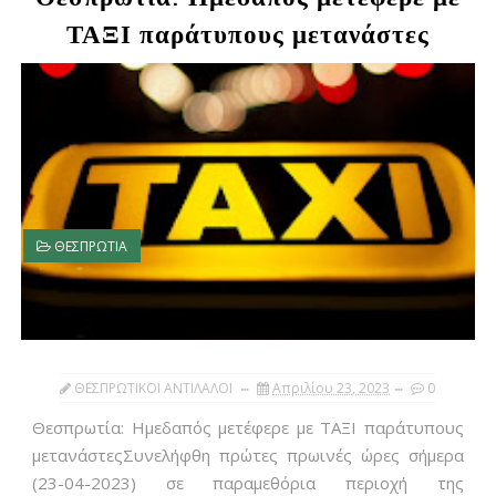
ΤΑΞΙ παράτυπους μετανάστες
ΘΕΣΠΡΩΤΙΑ
ΘΕΣΠΡΩΤΙΚΟΙ ΑΝΤΙΛΑΛΟΙ
Απριλίου 23, 2023
0
Θεσπρωτία: Ημεδαπός μετέφερε με ΤΑΞΙ παράτυπους
μετανάστεςΣυνελήφθη πρώτες πρωινές ώρες σήμερα
(23-04-2023) σε παραμεθόρια περιοχή της