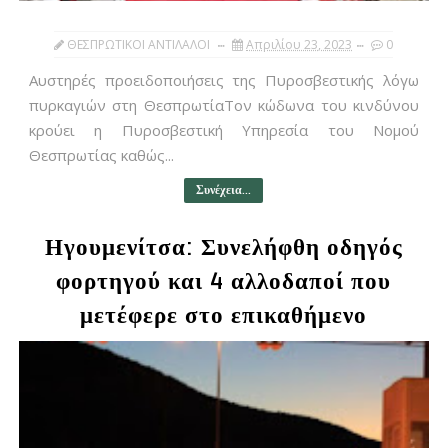
ΘΕΣΠΡΩΤΙΚΟΙ ΑΝΤΙΛΑΛΟΙ
Απριλίου 23, 2023
0
Αυστηρές προειδοποιήσεις της Πυροσβεστικής λόγω
πυρκαγιών στη ΘεσπρωτίαΤον κώδωνα του κινδύνου
κρούει η Πυροσβεστική Υπηρεσία του Νομού
Θεσπρωτίας καθώς...
Συνέχεια...
Ηγουμενίτσα: Συνελήφθη οδηγός
φορτηγού και 4 αλλοδαποί που
μετέφερε στο επικαθήμενο