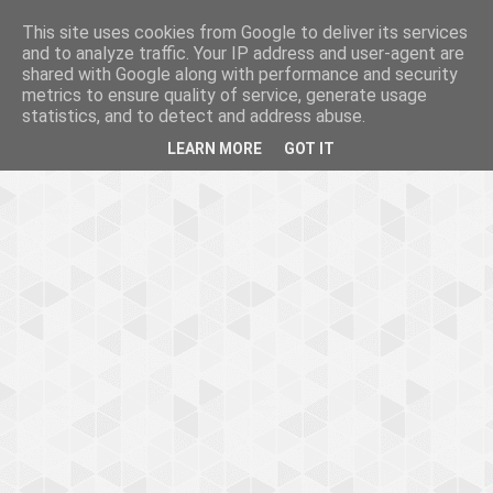
This site uses cookies from Google to deliver its services
and to analyze traffic. Your IP address and user-agent are
shared with Google along with performance and security
metrics to ensure quality of service, generate usage
statistics, and to detect and address abuse.
LEARN MORE
GOT IT