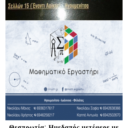
Θεσπρωτία: Ημεδαπός μετέφερε με