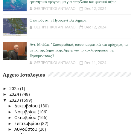
ερευνητικό πρόγραμμα για πετρέλαιο και φυσικό αέριο
ΘΕΣΠΡΩΤΙΚΟΙ ΑΝΤΙΛΑΛΟΙ
Dec 12, 2024
Ο καιρός στην Ηγουμενίτσα σήμερα
ΘΕΣΠΡΩΤΙΚΟΙ ΑΝΤΙΛΑΛΟΙ
Dec 12, 2024
Αντ. Μπέζας: "Σπασμωδικά, αποσπασματικά και πρόχειρα, τα
μέτρα της Δημοτικής Αρχής για το κυκλοφοριακό της
Ηγουμενίτσας"!
ΘΕΣΠΡΩΤΙΚΟΙ ΑΝΤΙΛΑΛΟΙ
Dec 11, 2024
Αρχειο Ιστολογιου
2025
(1)
►
2024
(748)
►
2023
(1599)
▼
Δεκεμβρίου
(130)
►
Νοεμβρίου
(106)
►
Οκτωβρίου
(166)
►
Σεπτεμβρίου
(82)
►
Αυγούστου
(26)
►