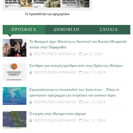
Τα
πρωτοσέλιδα
των
εφημερίδων
ΠΡΟΣΦΑΤΑ
ΔΗΜΟΦΙΛΗ
ΣΧΟΛΙΑ
Το θεατρικό έργο «Εκείνος κι Εκείνος» του Κώστα Μουρσελά
απόψε στην Παραμυθιά
ΘΕΣΠΡΩΤΙΚΟΙ ΑΝΤΙΛΑΛΟΙ
Jul 23, 2025
Συνέδριο για εκλογή προέδρου από τους Ορίζοντες Ηπείρου
ΘΕΣΠΡΩΤΙΚΟΙ ΑΝΤΙΛΑΛΟΙ
Dec 12, 2024
Εγκαταλείπεται το «οικόπεδο» των Ιωαννίνων… Τέλος το
ερευνητικό πρόγραμμα για πετρέλαιο και φυσικό αέριο
ΘΕΣΠΡΩΤΙΚΟΙ ΑΝΤΙΛΑΛΟΙ
Dec 12, 2024
Ο καιρός στην Ηγουμενίτσα σήμερα
ΘΕΣΠΡΩΤΙΚΟΙ ΑΝΤΙΛΑΛΟΙ
Dec 12, 2024