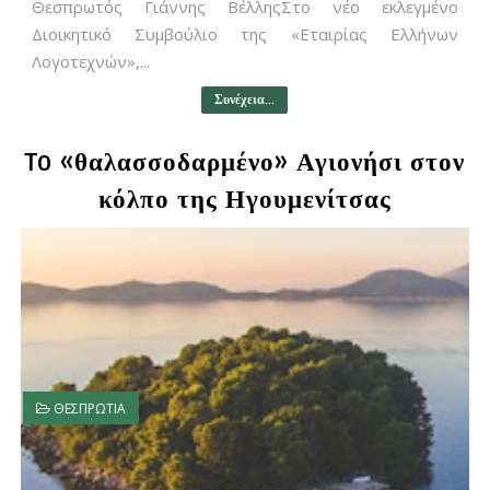
Θεσπρωτός Γιάννης ΒέλληςΣτο νέο εκλεγμένο
Διοικητικό Συμβούλιο της «Εταιρίας Ελλήνων
Λογοτεχνών»,...
Συνέχεια...
To «θαλασσοδαρμένο» Αγιονήσι στον
κόλπο της Ηγουμενίτσας
ΘΕΣΠΡΩΤΙΑ