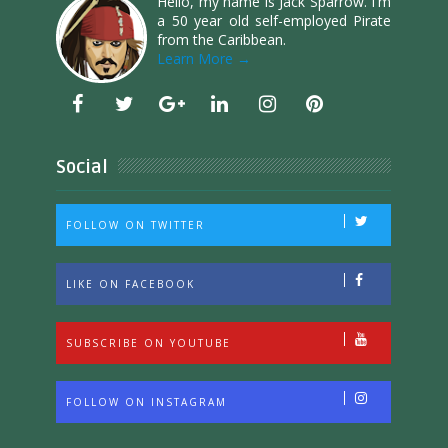
Hello, my name is Jack Sparrow. I'm
a 50 year old self-employed Pirate
from the Caribbean.
Learn More →
Social
FOLLOW ON TWITTER
LIKE ON FACEBOOK
SUBSCRIBE ON YOUTUBE
FOLLOW ON INSTAGRAM