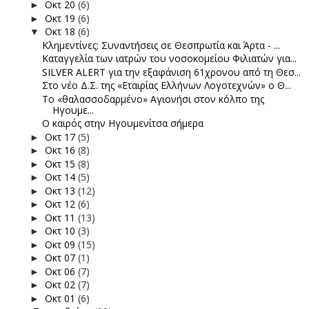
Οκτ 20
(6)
►
Οκτ 19
(6)
►
Οκτ 18
(6)
▼
Κλημεντίνες: Συναντήσεις σε Θεσπρωτία και Άρτα - ...
Καταγγελία των ιατρών του νοσοκομείου Φιλιατών για...
SILVER ALERT για την εξαφάνιση 61χρονου από τη Θεσ...
Στο νέο Δ.Σ. της «Εταιρίας Ελλήνων Λογοτεχνών» ο Θ...
To «θαλασσοδαρμένο» Αγιονήσι στον κόλπο της
Ηγουμε...
Ο καιρός στην Ηγουμενίτσα σήμερα
Οκτ 17
(5)
►
Οκτ 16
(8)
►
Οκτ 15
(8)
►
Οκτ 14
(5)
►
Οκτ 13
(12)
►
Οκτ 12
(6)
►
Οκτ 11
(13)
►
Οκτ 10
(3)
►
Οκτ 09
(15)
►
Οκτ 07
(1)
►
Οκτ 06
(7)
►
Οκτ 02
(7)
►
Οκτ 01
(6)
►