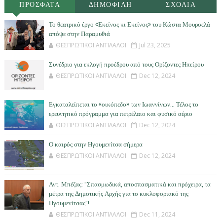
ΠΡΟΣΦΑΤΑ
ΔΗΜΟΦΙΛΗ
ΣΧΟΛΙΑ
Το θεατρικό έργο «Εκείνος κι Εκείνος» του Κώστα Μουρσελά
απόψε στην Παραμυθιά
ΘΕΣΠΡΩΤΙΚΟΙ ΑΝΤΙΛΑΛΟΙ
Jul 23, 2025
Συνέδριο για εκλογή προέδρου από τους Ορίζοντες Ηπείρου
ΘΕΣΠΡΩΤΙΚΟΙ ΑΝΤΙΛΑΛΟΙ
Dec 12, 2024
Εγκαταλείπεται το «οικόπεδο» των Ιωαννίνων… Τέλος το
ερευνητικό πρόγραμμα για πετρέλαιο και φυσικό αέριο
ΘΕΣΠΡΩΤΙΚΟΙ ΑΝΤΙΛΑΛΟΙ
Dec 12, 2024
Ο καιρός στην Ηγουμενίτσα σήμερα
ΘΕΣΠΡΩΤΙΚΟΙ ΑΝΤΙΛΑΛΟΙ
Dec 12, 2024
Αντ. Μπέζας: "Σπασμωδικά, αποσπασματικά και πρόχειρα, τα
μέτρα της Δημοτικής Αρχής για το κυκλοφοριακό της
Ηγουμενίτσας"!
ΘΕΣΠΡΩΤΙΚΟΙ ΑΝΤΙΛΑΛΟΙ
Dec 11, 2024