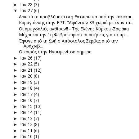
Ιαν 28
(3)
►
Ιαν 27
(6)
▼
Αρκετά τα προβλήματα στη Θεσπρωτία από την κακοκαι...
Καραγιάννης στην ΕΡΤ: "Αφήνουν 33 χωριά με έναν τα...
Οι αμυγδαλιές ανθίσαν!! - Της Ελένης Κύρκου-Σαφάκα
Μέχρι και την 1η Φεβρουαρίου οι αιτήσεις για το πρ...
Έφυγε από τη ζωή ο Απόστολος Ζέρβας από την
Αράχωβ...
Ο καιρός στην Ηγουμενίτσα σήμερα
Ιαν 26
(17)
►
Ιαν 22
(5)
►
Ιαν 21
(12)
►
Ιαν 20
(8)
►
Ιαν 19
(3)
►
Ιαν 18
(4)
►
Ιαν 17
(4)
►
Ιαν 16
(7)
►
Ιαν 15
(10)
►
Ιαν 14
(11)
►
Ιαν 13
(7)
►
Ιαν 12
(8)
►
Ιαν 11
(6)
►
Ιαν 10
(1)
►