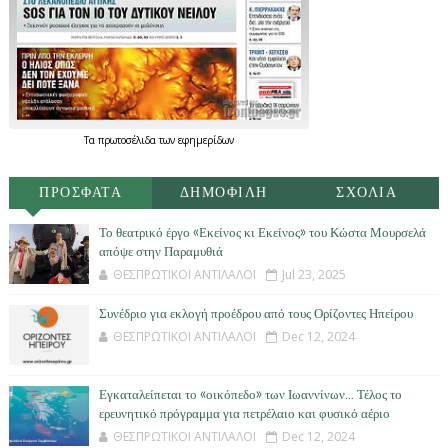
Τα
πρωτοσέλιδα
των
εφημερίδων
ΠΡΟΣΦΑΤΑ
ΔΗΜΟΦΙΛΗ
ΣΧΟΛΙΑ
Το θεατρικό έργο «Εκείνος κι Εκείνος» του Κώστα Μουρσελά
απόψε στην Παραμυθιά
ΘΕΣΠΡΩΤΙΚΟΙ ΑΝΤΙΛΑΛΟΙ
Jul 23, 2025
Συνέδριο για εκλογή προέδρου από τους Ορίζοντες Ηπείρου
ΘΕΣΠΡΩΤΙΚΟΙ ΑΝΤΙΛΑΛΟΙ
Dec 12, 2024
Εγκαταλείπεται το «οικόπεδο» των Ιωαννίνων… Τέλος το
ερευνητικό πρόγραμμα για πετρέλαιο και φυσικό αέριο
ΘΕΣΠΡΩΤΙΚΟΙ ΑΝΤΙΛΑΛΟΙ
Dec 12, 2024