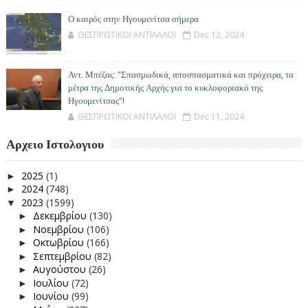
Ο καιρός στην Ηγουμενίτσα σήμερα
ΘΕΣΠΡΩΤΙΚΟΙ ΑΝΤΙΛΑΛΟΙ
Dec 12, 2024
Αντ. Μπέζας: "Σπασμωδικά, αποσπασματικά και πρόχειρα, τα
μέτρα της Δημοτικής Αρχής για το κυκλοφοριακό της
Ηγουμενίτσας"!
ΘΕΣΠΡΩΤΙΚΟΙ ΑΝΤΙΛΑΛΟΙ
Dec 11, 2024
Αρχειο Ιστολογιου
2025
(1)
►
2024
(748)
►
2023
(1599)
▼
Δεκεμβρίου
(130)
►
Νοεμβρίου
(106)
►
Οκτωβρίου
(166)
►
Σεπτεμβρίου
(82)
►
Αυγούστου
(26)
►
Ιουλίου
(72)
►
Ιουνίου
(99)
►