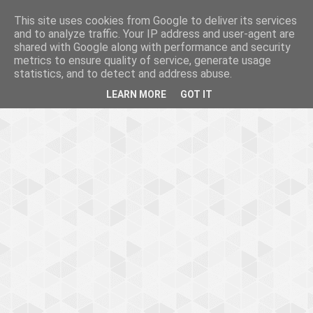
This site uses cookies from Google to deliver its services
and to analyze traffic. Your IP address and user-agent are
shared with Google along with performance and security
metrics to ensure quality of service, generate usage
statistics, and to detect and address abuse.
LEARN MORE
GOT IT