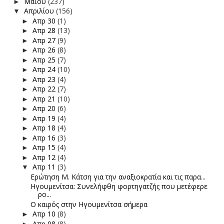
Μαΐου
(237)
►
Απριλίου
(156)
▼
Απρ 30
(1)
►
Απρ 28
(13)
►
Απρ 27
(9)
►
Απρ 26
(8)
►
Απρ 25
(7)
►
Απρ 24
(10)
►
Απρ 23
(4)
►
Απρ 22
(7)
►
Απρ 21
(10)
►
Απρ 20
(6)
►
Απρ 19
(4)
►
Απρ 18
(4)
►
Απρ 16
(3)
►
Απρ 15
(4)
►
Απρ 12
(4)
►
Απρ 11
(3)
▼
Ερώτηση Μ. Κάτση για την αναξιοκρατία και τις παρα...
Ηγουμενίτσα: Συνελήφθη φορτηγατζής που μετέφερε
ρο...
Ο καιρός στην Ηγουμενίτσα σήμερα
Απρ 10
(8)
►
Απρ 08
(8)
►