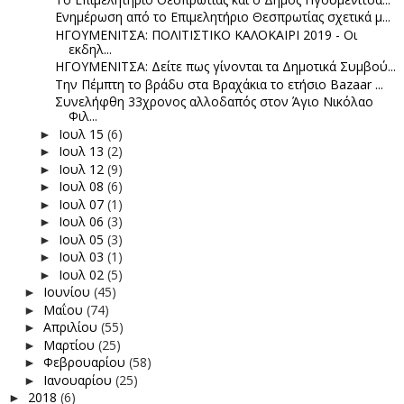
Ενημέρωση από το Επιμελητήριο Θεσπρωτίας σχετικά μ...
ΗΓΟΥΜΕΝΙΤΣΑ: ΠΟΛΙΤΙΣΤΙΚΟ ΚΑΛΟΚΑΙΡΙ 2019 - Οι
εκδηλ...
ΗΓΟΥΜΕΝΙΤΣΑ: Δείτε πως γίνονται τα Δημοτικά Συμβού...
Την Πέμπτη το βράδυ στα Βραχάκια το ετήσιο Bazaar ...
Συνελήφθη 33χρονος αλλοδαπός στον Άγιο Νικόλαο
Φιλ...
Ιουλ 15
(6)
►
Ιουλ 13
(2)
►
Ιουλ 12
(9)
►
Ιουλ 08
(6)
►
Ιουλ 07
(1)
►
Ιουλ 06
(3)
►
Ιουλ 05
(3)
►
Ιουλ 03
(1)
►
Ιουλ 02
(5)
►
Ιουνίου
(45)
►
Μαΐου
(74)
►
Απριλίου
(55)
►
Μαρτίου
(25)
►
Φεβρουαρίου
(58)
►
Ιανουαρίου
(25)
►
2018
(6)
►