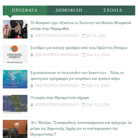
ΠΡΟΣΦΑΤΑ
ΔΗΜΟΦΙΛΗ
ΣΧΟΛΙΑ
Το θεατρικό έργο «Εκείνος κι Εκείνος» του Κώστα Μουρσελά
απόψε στην Παραμυθιά
ΘΕΣΠΡΩΤΙΚΟΙ ΑΝΤΙΛΑΛΟΙ
Jul 23, 2025
Συνέδριο για εκλογή προέδρου από τους Ορίζοντες Ηπείρου
ΘΕΣΠΡΩΤΙΚΟΙ ΑΝΤΙΛΑΛΟΙ
Dec 12, 2024
Εγκαταλείπεται το «οικόπεδο» των Ιωαννίνων… Τέλος το
ερευνητικό πρόγραμμα για πετρέλαιο και φυσικό αέριο
ΘΕΣΠΡΩΤΙΚΟΙ ΑΝΤΙΛΑΛΟΙ
Dec 12, 2024
Ο καιρός στην Ηγουμενίτσα σήμερα
ΘΕΣΠΡΩΤΙΚΟΙ ΑΝΤΙΛΑΛΟΙ
Dec 12, 2024
Αντ. Μπέζας: "Σπασμωδικά, αποσπασματικά και πρόχειρα, τα
μέτρα της Δημοτικής Αρχής για το κυκλοφοριακό της
Ηγουμενίτσας"!