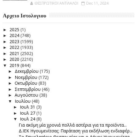
ΘΕΣΠΡΩΤΙΚΟΙ ΑΝΤΙΛΑΛΟΙ
Dec 11, 2024
Αρχειο Ιστολογιου
2025
(1)
►
2024
(748)
►
2023
(1599)
►
2022
(1933)
►
2021
(2502)
►
2020
(2210)
►
2019
(844)
▼
Δεκεμβρίου
(175)
►
Νοεμβρίου
(172)
►
Οκτωβρίου
(83)
►
Σεπτεμβρίου
(46)
►
Αυγούστου
(38)
►
Ιουλίου
(48)
▼
Ιουλ 31
(3)
►
Ιουλ 27
(1)
►
Ιουλ 24
(8)
▼
Για ακόμη μία χρονιά πολλά αστέρια για τα προϊόντα...
Δ.ΙΕΚ Ηγουμενίτσας: Παράταση για εκδήλωση ενδιαφέρ...
Το Επιμελητήριο Θεσπρωτίας και ο Δήμος Ηγουμενίτσα...