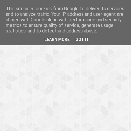
This site uses cookies from Google to deliver its services
and to analyze traffic. Your IP address and user-agent are
shared with Google along with performance and security
metrics to ensure quality of service, generate usage
statistics, and to detect and address abuse.
LEARN MORE
GOT IT