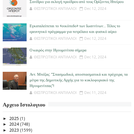
Συνέδριο για εκλογή προέδρου από τους Ορίζοντες Ηπείρου
ΘΕΣΠΡΩΤΙΚΟΙ ΑΝΤΙΛΑΛΟΙ
Dec 12, 2024
Εγκαταλείπεται το «οικόπεδο» των Ιωαννίνων… Τέλος το
ερευνητικό πρόγραμμα για πετρέλαιο και φυσικό αέριο
ΘΕΣΠΡΩΤΙΚΟΙ ΑΝΤΙΛΑΛΟΙ
Dec 12, 2024
Ο καιρός στην Ηγουμενίτσα σήμερα
ΘΕΣΠΡΩΤΙΚΟΙ ΑΝΤΙΛΑΛΟΙ
Dec 12, 2024
Αντ. Μπέζας: "Σπασμωδικά, αποσπασματικά και πρόχειρα, τα
μέτρα της Δημοτικής Αρχής για το κυκλοφοριακό της
Ηγουμενίτσας"!
ΘΕΣΠΡΩΤΙΚΟΙ ΑΝΤΙΛΑΛΟΙ
Dec 11, 2024
Αρχειο Ιστολογιου
2025
(1)
►
2024
(748)
►
2023
(1599)
►