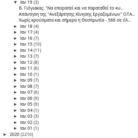
Ιαν 19
(3)
▼
Β. Γιόγιακας: "Να επιτραπεί και να παραταθεί το κυ...
Απάντηση της "Ανεξάρτητης Κίνησης Εργαζομένων" ΟΤΑ...
Χωρίς κρούσματα και σήμερα η Θεσπρωτία - 566 σε όλ...
Ιαν 18
(4)
►
Ιαν 17
(4)
►
Ιαν 16
(7)
►
Ιαν 15
(10)
►
Ιαν 14
(11)
►
Ιαν 13
(7)
►
Ιαν 12
(8)
►
Ιαν 11
(6)
►
Ιαν 10
(1)
►
Ιαν 09
(7)
►
Ιαν 08
(7)
►
Ιαν 07
(6)
►
Ιαν 06
(9)
►
Ιαν 05
(9)
►
Ιαν 04
(1)
►
Ιαν 03
(3)
►
Ιαν 02
(2)
►
Ιαν 01
(1)
►
2020
(2210)
►