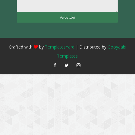
Crafted with
by
TemplatesYard
| Distributed by
Gooyaabi
Templates