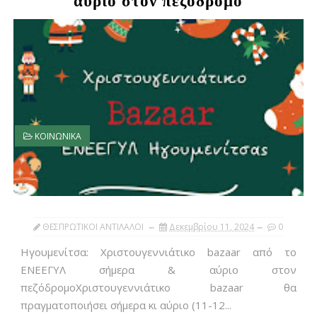
αύριο στον πεζόδρομο
ΚΟΙΝΩΝΙΚΑ
ΘΕΣΠΡΩΤΙΚΟΙ ΑΝΤΙΛΑΛΟΙ
Δεκεμβρίου 11, 2024
0
Ηγουμενίτσα: Χριστουγεννιάτικο bazaar από το
ΕΝΕΕΓΥΛ σήμερα & αύριο στον
πεζόδρομοΧριστουγεννιάτικο bazaar θα
πραγματοποιήσει σήμερα κι αύριο (11-12...