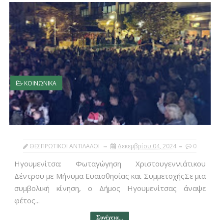
ΚΟΙΝΩΝΙΚΑ
ΘΕΣΠΡΩΤΙΚΟΙ ΑΝΤΙΛΑΛΟΙ
Δεκεμβρίου 04, 2024
0
Ηγουμενίτσα: Φωταγώγηση Χριστουγεννιάτικου
Δέντρου με Μήνυμα Ευαισθησίας και ΣυμμετοχήςΣε μια
συμβολική κίνηση, ο Δήμος Ηγουμενίτσας άναψε
φέτος...
Συνέχεια...