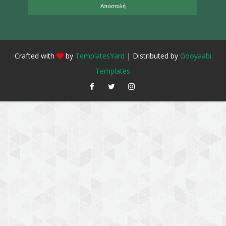
Crafted with
by
TemplatesYard
| Distributed by
Gooyaabi
Templates