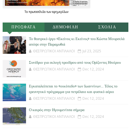
Τα
πρωτοσέλιδα
των
εφημερίδων
ΠΡΟΣΦΑΤΑ
ΔΗΜΟΦΙΛΗ
ΣΧΟΛΙΑ
Το θεατρικό έργο «Εκείνος κι Εκείνος» του Κώστα Μουρσελά
απόψε στην Παραμυθιά
ΘΕΣΠΡΩΤΙΚΟΙ ΑΝΤΙΛΑΛΟΙ
Jul 23, 2025
Συνέδριο για εκλογή προέδρου από τους Ορίζοντες Ηπείρου
ΘΕΣΠΡΩΤΙΚΟΙ ΑΝΤΙΛΑΛΟΙ
Dec 12, 2024
Εγκαταλείπεται το «οικόπεδο» των Ιωαννίνων… Τέλος το
ερευνητικό πρόγραμμα για πετρέλαιο και φυσικό αέριο
ΘΕΣΠΡΩΤΙΚΟΙ ΑΝΤΙΛΑΛΟΙ
Dec 12, 2024
Ο καιρός στην Ηγουμενίτσα σήμερα
ΘΕΣΠΡΩΤΙΚΟΙ ΑΝΤΙΛΑΛΟΙ
Dec 12, 2024