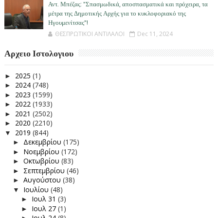
Αντ. Μπέζας: "Σπασμωδικά, αποσπασματικά και πρόχειρα, τα
μέτρα της Δημοτικής Αρχής για το κυκλοφοριακό της
Ηγουμενίτσας"!
ΘΕΣΠΡΩΤΙΚΟΙ ΑΝΤΙΛΑΛΟΙ
Dec 11, 2024
Αρχειο Ιστολογιου
2025
(1)
►
2024
(748)
►
2023
(1599)
►
2022
(1933)
►
2021
(2502)
►
2020
(2210)
►
2019
(844)
▼
Δεκεμβρίου
(175)
►
Νοεμβρίου
(172)
►
Οκτωβρίου
(83)
►
Σεπτεμβρίου
(46)
►
Αυγούστου
(38)
►
Ιουλίου
(48)
▼
Ιουλ 31
(3)
►
Ιουλ 27
(1)
►
Ιουλ 24
(8)