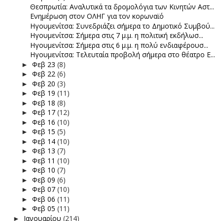
Θεσπρωτία: Αναλυτικά τα δρομολόγια των Κινητών Αστ...
Ενημέρωση στον ΟΛΗΓ για τον κορωναϊό
Ηγουμενίτσα: Συνεδριάζει σήμερα το Δημοτικό Συμβού...
Ηγουμενίτσα: Σήμερα στις 7 μ.μ. η πολιτική εκδήλωσ...
Ηγουμενίτσα: Σήμερα στις 6 μ.μ. η πολύ ενδιαφέρουσ...
Ηγουμενίτσα: Τελευταία προβολή σήμερα στο θέατρο Ε...
Φεβ 23
(8)
►
Φεβ 22
(6)
►
Φεβ 20
(3)
►
Φεβ 19
(11)
►
Φεβ 18
(8)
►
Φεβ 17
(12)
►
Φεβ 16
(10)
►
Φεβ 15
(5)
►
Φεβ 14
(10)
►
Φεβ 13
(7)
►
Φεβ 11
(10)
►
Φεβ 10
(7)
►
Φεβ 09
(6)
►
Φεβ 07
(10)
►
Φεβ 06
(11)
►
Φεβ 05
(11)
►
Ιανουαρίου
(214)
►