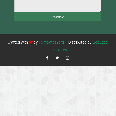
Crafted with
by
TemplatesYard
| Distributed by
Gooyaabi
Templates