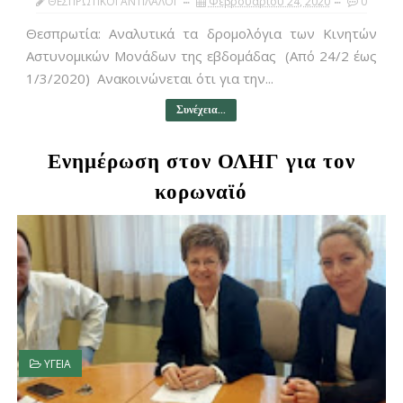
ΘΕΣΠΡΩΤΙΚΟΙ ΑΝΤΙΛΑΛΟΙ
Φεβρουαρίου 24, 2020
0
Θεσπρωτία: Αναλυτικά τα δρομολόγια των Κινητών
Αστυνομικών Μονάδων της εβδομάδας (Από 24/2 έως
1/3/2020) Ανακοινώνεται ότι για την...
Συνέχεια...
Ενημέρωση στον ΟΛΗΓ για τον
κορωναϊό
ΥΓΕΙΑ