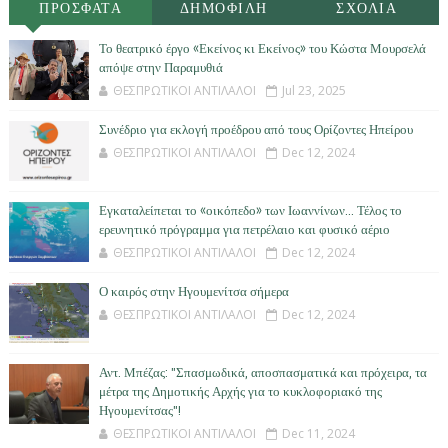
ΠΡΟΣΦΑΤΑ
ΔΗΜΟΦΙΛΗ
ΣΧΟΛΙΑ
Το θεατρικό έργο «Εκείνος κι Εκείνος» του Κώστα Μουρσελά
απόψε στην Παραμυθιά
ΘΕΣΠΡΩΤΙΚΟΙ ΑΝΤΙΛΑΛΟΙ
Jul 23, 2025
Συνέδριο για εκλογή προέδρου από τους Ορίζοντες Ηπείρου
ΘΕΣΠΡΩΤΙΚΟΙ ΑΝΤΙΛΑΛΟΙ
Dec 12, 2024
Εγκαταλείπεται το «οικόπεδο» των Ιωαννίνων… Τέλος το
ερευνητικό πρόγραμμα για πετρέλαιο και φυσικό αέριο
ΘΕΣΠΡΩΤΙΚΟΙ ΑΝΤΙΛΑΛΟΙ
Dec 12, 2024
Ο καιρός στην Ηγουμενίτσα σήμερα
ΘΕΣΠΡΩΤΙΚΟΙ ΑΝΤΙΛΑΛΟΙ
Dec 12, 2024
Αντ. Μπέζας: "Σπασμωδικά, αποσπασματικά και πρόχειρα, τα
μέτρα της Δημοτικής Αρχής για το κυκλοφοριακό της
Ηγουμενίτσας"!
ΘΕΣΠΡΩΤΙΚΟΙ ΑΝΤΙΛΑΛΟΙ
Dec 11, 2024