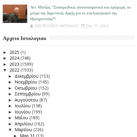
Αντ. Μπέζας: "Σπασμωδικά, αποσπασματικά και πρόχειρα, τα
μέτρα της Δημοτικής Αρχής για το κυκλοφοριακό της
Ηγουμενίτσας"!
ΘΕΣΠΡΩΤΙΚΟΙ ΑΝΤΙΛΑΛΟΙ
Dec 11, 2024
Αρχειο Ιστολογιου
2025
(1)
►
2024
(748)
►
2023
(1599)
►
2022
(1933)
▼
Δεκεμβρίου
(153)
►
Νοεμβρίου
(145)
►
Οκτωβρίου
(152)
►
Σεπτεμβρίου
(99)
►
Αυγούστου
(87)
►
Ιουλίου
(138)
►
Ιουνίου
(199)
►
Μαΐου
(189)
►
Απριλίου
(162)
►
Μαρτίου
(226)
▼
Μαρ 31
(13)
►