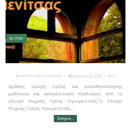
ΥΓΕΙΑ
ΘΕΣΠΡΩΤΙΚΟΙ ΑΝΤΙΛΑΛΟΙ
Μαρτίου 29, 2022
0
Δράσεις αγωγής υγείας και ευαισθητοποίησης
μαθητικού και εκπαιδευτικού πληθυσμού από το
Κέντρο Ψυχικής Υγείας ΗγουμενίτσαςΤο Κέντρο
Ψυχικής Υγείας Ηγουμενίτσας...
Συνέχεια...