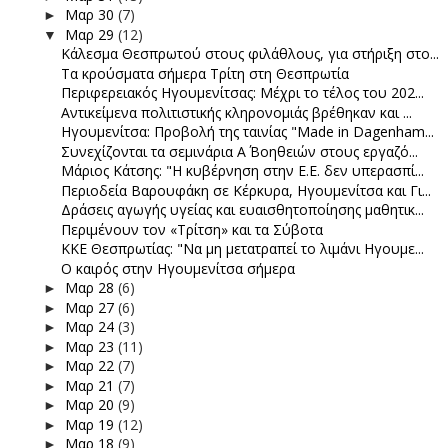
Μαρ 30
(7)
►
Μαρ 29
(12)
▼
Κάλεσμα Θεσπρωτού στους φιλάθλους, για στήριξη στο...
Τα κρούσματα σήμερα Τρίτη στη Θεσπρωτία
Περιφερειακός Ηγουμενίτσας: Μέχρι το τέλος του 202...
Αντικείμενα πολιτιστικής κληρονομιάς βρέθηκαν και ...
Ηγουμενίτσα: Προβολή της ταινίας "Made in Dagenham...
Συνεχίζονται τα σεμινάρια Α΄ Βοηθειών στους εργαζό...
Μάριος Κάτσης: "Η κυβέρνηση στην Ε.Ε. δεν υπερασπί...
Περιοδεία Βαρουφάκη σε Κέρκυρα, Ηγουμενίτσα και Γι...
Δράσεις αγωγής υγείας και ευαισθητοποίησης μαθητικ...
Περιμένουν τον «Τρίτση» και τα Σύβοτα
ΚΚΕ Θεσπρωτίας: "Να μη μετατραπεί το λιμάνι Ηγουμε...
Ο καιρός στην Ηγουμενίτσα σήμερα
Μαρ 28
(6)
►
Μαρ 27
(6)
►
Μαρ 24
(3)
►
Μαρ 23
(11)
►
Μαρ 22
(7)
►
Μαρ 21
(7)
►
Μαρ 20
(9)
►
Μαρ 19
(12)
►
Μαρ 18
(9)
►