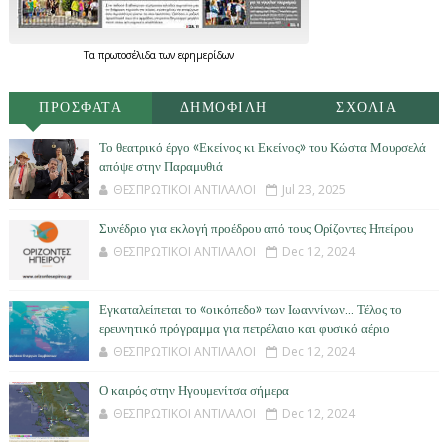
Τα
πρωτοσέλιδα
των
εφημερίδων
ΠΡΟΣΦΑΤΑ
ΔΗΜΟΦΙΛΗ
ΣΧΟΛΙΑ
Το θεατρικό έργο «Εκείνος κι Εκείνος» του Κώστα Μουρσελά
απόψε στην Παραμυθιά
ΘΕΣΠΡΩΤΙΚΟΙ ΑΝΤΙΛΑΛΟΙ
Jul 23, 2025
Συνέδριο για εκλογή προέδρου από τους Ορίζοντες Ηπείρου
ΘΕΣΠΡΩΤΙΚΟΙ ΑΝΤΙΛΑΛΟΙ
Dec 12, 2024
Εγκαταλείπεται το «οικόπεδο» των Ιωαννίνων… Τέλος το
ερευνητικό πρόγραμμα για πετρέλαιο και φυσικό αέριο
ΘΕΣΠΡΩΤΙΚΟΙ ΑΝΤΙΛΑΛΟΙ
Dec 12, 2024
Ο καιρός στην Ηγουμενίτσα σήμερα
ΘΕΣΠΡΩΤΙΚΟΙ ΑΝΤΙΛΑΛΟΙ
Dec 12, 2024