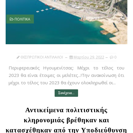
ΠΟΛΙΤΙΚΑ
ΘΕΣΠΡΩΤΙΚΟΙ ΑΝΤΙΛΑΛΟΙ
Μαρτίου 29, 2022
0
Περιφερειακός Ηγουμενίτσας: Μέχρι το τέλος του
2023 θα είναι έτοιμες οι μελέτες...!Την ανακοίνωση ότι
μέχρι το τέλος του 2023 θα έχουν ολοκληρωθεί οι...
Συνέχεια...
Αντικείμενα πολιτιστικής
κληρονομιάς βρέθηκαν και
κατασχέθηκαν από την Υποδιεύθυνση