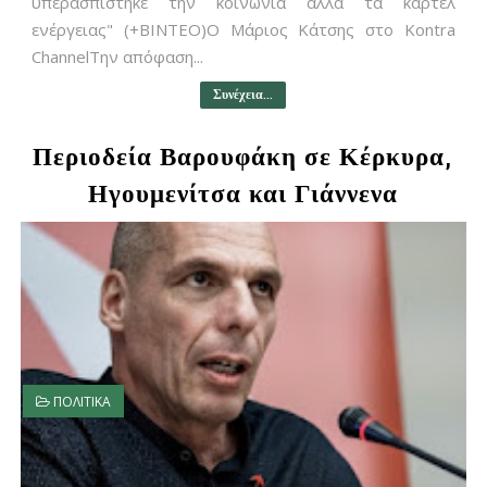
υπερασπίστηκε την κοινωνία αλλά τα καρτέλ
ενέργειας" (+ΒΙΝΤΕΟ)Ο Μάριος Κάτσης στο Kontra
ChannelΤην απόφαση...
Συνέχεια...
Περιοδεία Βαρουφάκη σε Κέρκυρα,
Ηγουμενίτσα και Γιάννενα
ΠΟΛΙΤΙΚΑ