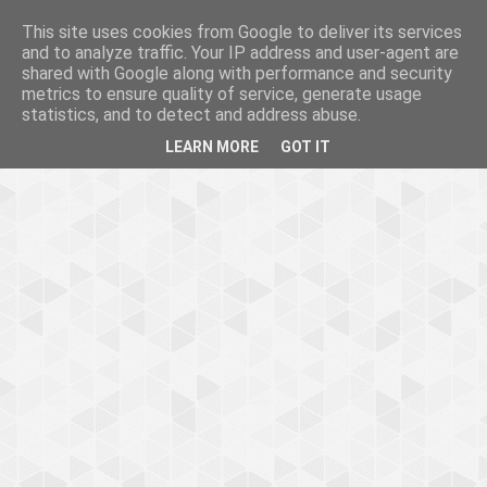
This site uses cookies from Google to deliver its services
and to analyze traffic. Your IP address and user-agent are
shared with Google along with performance and security
metrics to ensure quality of service, generate usage
statistics, and to detect and address abuse.
LEARN MORE
GOT IT