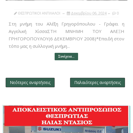
ΘΕΣΠΡΩΤΙΚΟΙ ΑΝΤΙΛΑΛΟΙ
Δεκεμβρίου 06, 2024
0
Στη μνήμη του Αλέξη Γρηγορόπουλου - Γράφει η
Αγγελική ΧίσσαΣΤΗ ΜΝΗΜΗ ΤΟΥ ΑΛΕΞΗ
ΓΡΗΓΟΡΟΠΟΥΛΟΥ(6 ΔΕΚΕΜΒΡΙΟΥ 2008)*Επειδή στον
τόπο μας η συλλογική μνήμη...
Συνέχεια...
Νεότερες αναρτήσεις
Παλαιότερες αναρτήσεις