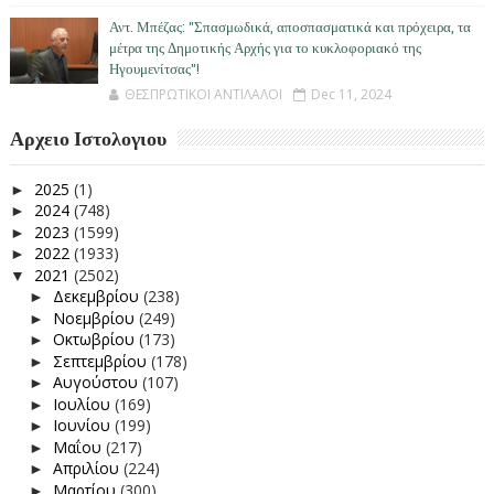
Αντ. Μπέζας: "Σπασμωδικά, αποσπασματικά και πρόχειρα, τα
μέτρα της Δημοτικής Αρχής για το κυκλοφοριακό της
Ηγουμενίτσας"!
ΘΕΣΠΡΩΤΙΚΟΙ ΑΝΤΙΛΑΛΟΙ
Dec 11, 2024
Αρχειο Ιστολογιου
2025
(1)
►
2024
(748)
►
2023
(1599)
►
2022
(1933)
►
2021
(2502)
▼
Δεκεμβρίου
(238)
►
Νοεμβρίου
(249)
►
Οκτωβρίου
(173)
►
Σεπτεμβρίου
(178)
►
Αυγούστου
(107)
►
Ιουλίου
(169)
►
Ιουνίου
(199)
►
Μαΐου
(217)
►
Απριλίου
(224)
►
Μαρτίου
(300)
►