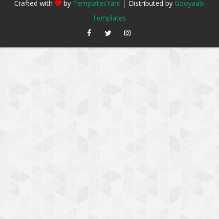
Crafted with
by
TemplatesYard
| Distributed by
Gooyaabi
Templates