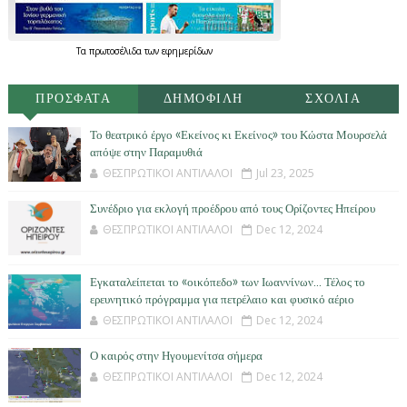
Τα
πρωτοσέλιδα
των
εφημερίδων
ΠΡΟΣΦΑΤΑ
ΔΗΜΟΦΙΛΗ
ΣΧΟΛΙΑ
Το θεατρικό έργο «Εκείνος κι Εκείνος» του Κώστα Μουρσελά
απόψε στην Παραμυθιά
ΘΕΣΠΡΩΤΙΚΟΙ ΑΝΤΙΛΑΛΟΙ
Jul 23, 2025
Συνέδριο για εκλογή προέδρου από τους Ορίζοντες Ηπείρου
ΘΕΣΠΡΩΤΙΚΟΙ ΑΝΤΙΛΑΛΟΙ
Dec 12, 2024
Εγκαταλείπεται το «οικόπεδο» των Ιωαννίνων… Τέλος το
ερευνητικό πρόγραμμα για πετρέλαιο και φυσικό αέριο
ΘΕΣΠΡΩΤΙΚΟΙ ΑΝΤΙΛΑΛΟΙ
Dec 12, 2024
Ο καιρός στην Ηγουμενίτσα σήμερα
ΘΕΣΠΡΩΤΙΚΟΙ ΑΝΤΙΛΑΛΟΙ
Dec 12, 2024