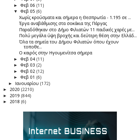
Φεβ 06
(11)
►
Φεβ 05
(6)
▼
Χωρίς κρούσματα και σήμερα η Θεσπρωτία - 1.195 σε ...
Έργα αναβάθμισης στα σοκάκια της Πάργας
Παραδόθηκαν στο Δήμο Φιλιατών 11 παιδικές χαρές με...
Πολύ μεγάλα ύψη βροχής και δεύτερη θέση στην Ελλάδ...
Όλα τα σημεία του Δήμου Φιλιατών όπου έχουν
τοποθε...
Ο καιρός στην Ηγουμενίτσα σήμερα
Φεβ 04
(11)
►
Φεβ 03
(2)
►
Φεβ 02
(12)
►
Φεβ 01
(6)
►
Ιανουαρίου
(172)
►
2020
(2210)
►
2019
(844)
►
2018
(6)
►