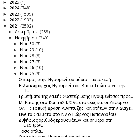
2025
(1)
►
2024
(748)
►
2023
(1599)
►
2022
(1933)
►
2021
(2502)
▼
Δεκεμβρίου
(238)
►
Νοεμβρίου
(249)
▼
Νοε 30
(5)
►
Νοε 29
(10)
►
Νοε 28
(8)
►
Νοε 27
(5)
►
Νοε 26
(10)
►
Νοε 25
(9)
▼
Ο καιρός στην Ηγουμενίτσα αύριο Παρασκευή
Η Αντιδήμαρχος Ηγουμενίτσας Βάσω Τσώτου για την
Πα...
Ερωτήματα της Λαϊκής Συσπείρωσης Ηγουμενίτσας προς...
Μ. Κάτσης στο Kontra24: Όλα στο φως και οι Υπουργο...
ΟΛΗΓ: Τοπική Δράση Ανάπτυξης Ικανοτήτων στην Διαχε...
Live το Σάββατο στο NV ο Γιώργος Παπανδρέου
Διψήφιος αριθμός κρουσμάτων και σήμερα στη
Θεσπρωτ...
Τόσο απλά...;;;
Ο καιρός στην Ηγουμενίτσα σήμερα