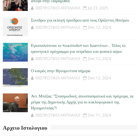
απόψε στην Παραμυθιά
ΘΕΣΠΡΩΤΙΚΟΙ ΑΝΤΙΛΑΛΟΙ
Jul 23, 2025
Συνέδριο για εκλογή προέδρου από τους Ορίζοντες Ηπείρου
ΘΕΣΠΡΩΤΙΚΟΙ ΑΝΤΙΛΑΛΟΙ
Dec 12, 2024
Εγκαταλείπεται το «οικόπεδο» των Ιωαννίνων… Τέλος το
ερευνητικό πρόγραμμα για πετρέλαιο και φυσικό αέριο
ΘΕΣΠΡΩΤΙΚΟΙ ΑΝΤΙΛΑΛΟΙ
Dec 12, 2024
Ο καιρός στην Ηγουμενίτσα σήμερα
ΘΕΣΠΡΩΤΙΚΟΙ ΑΝΤΙΛΑΛΟΙ
Dec 12, 2024
Αντ. Μπέζας: "Σπασμωδικά, αποσπασματικά και πρόχειρα, τα
μέτρα της Δημοτικής Αρχής για το κυκλοφοριακό της
Ηγουμενίτσας"!
ΘΕΣΠΡΩΤΙΚΟΙ ΑΝΤΙΛΑΛΟΙ
Dec 11, 2024
Αρχειο Ιστολογιου