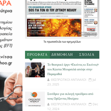
Τα
πρωτοσέλιδα
των
εφημερίδων
ΠΡΟΣΦΑΤΑ
ΔΗΜΟΦΙΛΗ
ΣΧΟΛΙΑ
Το θεατρικό έργο «Εκείνος κι Εκείνος»
του Κώστα Μουρσελά απόψε στην
Παραμυθιά
ΘΕΣΠΡΩΤΙΚΟΙ ΑΝΤΙΛΑΛΟΙ
Jul
23, 2025
Συνέδριο για εκλογή προέδρου από
τους Ορίζοντες Ηπείρου
ΘΕΣΠΡΩΤΙΚΟΙ ΑΝΤΙΛΑΛΟΙ
Dec
12, 2024