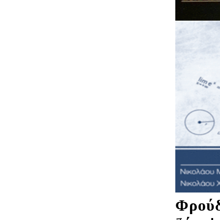
Φρούδ