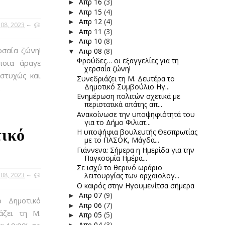
Απρ 16
(3)
►
Απρ 15
(4)
►
Απρ 12
(4)
►
08, 2023
Απρ 11
(3)
►
Απρ 10
(8)
►
ρσαία ζώνη!
Απρ 08
(8)
▼
Φρούδες… οι εξαγγελίες για τη
ποια άραγε
χερσαία ζώνη!
υστυχώς και
Συνεδριάζει τη Μ. Δευτέρα το
Δημοτικό Συμβούλιο Ηγ...
.
Ενημέρωση πολιτών σχετικά με
περιστατικά απάτης απ...
Ανακοίνωσε την υποψηφιότητά του
για το Δήμο Φιλιατ...
τικό
Η υποψήφια βουλευτής Θεσπρωτίας
με το ΠΑΣΟΚ, Μάγδα...
Γιάννενα: Σήμερα η Ημερίδα για την
Παγκοσμία Ημέρα...
Σε ισχύ το θερινό ωράριο
08, 2023
λειτουργίας των αρχαιολογ...
Ο καιρός στην Ηγουμενίτσα σήμερα
Απρ 07
(9)
►
ο Δημοτικό
Απρ 06
(7)
►
άζει τη Μ.
Απρ 05
(5)
►
Απρ 04
(3)
►