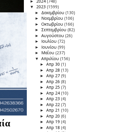
2024
(748)
►
2023
(1599)
▼
Δεκεμβρίου
(130)
►
Νοεμβρίου
(106)
►
Οκτωβρίου
(166)
►
Σεπτεμβρίου
(82)
►
Αυγούστου
(26)
►
Ιουλίου
(72)
►
Ιουνίου
(99)
►
Μαΐου
(237)
►
Απριλίου
(156)
▼
Απρ 30
(1)
►
Απρ 28
(13)
►
Απρ 27
(9)
►
Απρ 26
(8)
►
Απρ 25
(7)
►
Απρ 24
(10)
►
Απρ 23
(4)
►
Απρ 22
(7)
►
Απρ 21
(10)
►
Απρ 20
(6)
►
αία
Απρ 19
(4)
►
Απρ 18
(4)
►