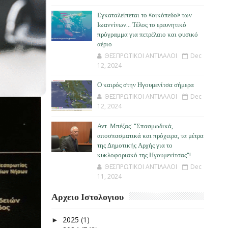
Εγκαταλείπεται το «οικόπεδο» των
Ιωαννίνων… Τέλος το ερευνητικό
πρόγραμμα για πετρέλαιο και φυσικό
αέριο
ΘΕΣΠΡΩΤΙΚΟΙ ΑΝΤΙΛΑΛΟΙ
Dec
12, 2024
Ο καιρός στην Ηγουμενίτσα σήμερα
ΘΕΣΠΡΩΤΙΚΟΙ ΑΝΤΙΛΑΛΟΙ
Dec
12, 2024
Αντ. Μπέζας: "Σπασμωδικά,
αποσπασματικά και πρόχειρα, τα μέτρα
της Δημοτικής Αρχής για το
κυκλοφοριακό της Ηγουμενίτσας"!
ΘΕΣΠΡΩΤΙΚΟΙ ΑΝΤΙΛΑΛΟΙ
Dec
11, 2024
Αρχειο Ιστολογιου
2025
(1)
►