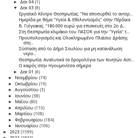
Δεκ 04
(1)
►
Δεκ 03
(8)
▼
Εργατικό Κέντρο Θεσπρωτίας: "Να αποσυρθεί το αντερ...
Ημερίδα με θέμα "Υγεία & Εθελοντισμός" στην Πέρδικα
Β. Γιόγιακας: "180.000 ευρώ για επισκευές στο 2ο Δ...
Στη Θεσπρωτία κλιμάκιο του ΠΑΣΟΚ για την "Υγεία" τ...
Προϋπολογισμός και Ολοκληρωμένο Πλαίσιο Δράσης
στη...
Σύσταση από το Δήμο Σουλίου για μη κατανάλωση
νερο...
Θεσπρωτία: Αναλυτικά τα δρομολόγια των Κινητών Αστ...
Ο καιρός στην Ηγουμενίτσα σήμερα
Δεκ 01
(6)
►
Νοεμβρίου
(74)
►
Οκτωβρίου
(19)
►
Αυγούστου
(3)
►
Ιουνίου
(38)
►
Μαΐου
(80)
►
Απριλίου
(110)
►
Μαρτίου
(108)
►
Φεβρουαρίου
(184)
►
Ιανουαρίου
(106)
►
2023
(1599)
►
2022
(1933)
►