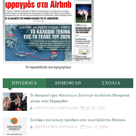
Τα
πρωτοσέλιδα
των
εφημερίδων
ΠΡΟΣΦΑΤΑ
ΔΗΜΟΦΙΛΗ
ΣΧΟΛΙΑ
Το θεατρικό έργο «Εκείνος κι Εκείνος» του Κώστα Μουρσελά
απόψε στην Παραμυθιά
ΘΕΣΠΡΩΤΙΚΟΙ ΑΝΤΙΛΑΛΟΙ
Jul 23, 2025
Συνέδριο για εκλογή προέδρου από τους Ορίζοντες Ηπείρου
ΘΕΣΠΡΩΤΙΚΟΙ ΑΝΤΙΛΑΛΟΙ
Dec 12, 2024