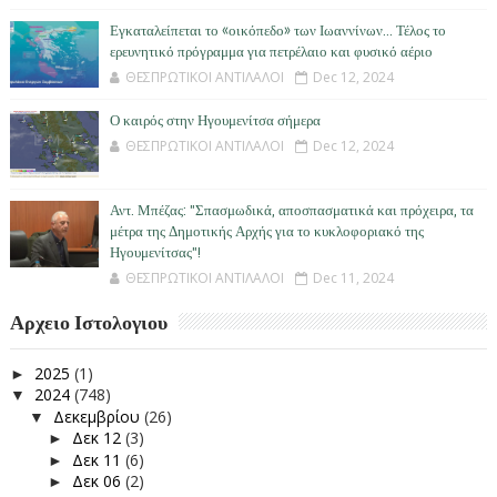
Εγκαταλείπεται το «οικόπεδο» των Ιωαννίνων… Τέλος το
ερευνητικό πρόγραμμα για πετρέλαιο και φυσικό αέριο
ΘΕΣΠΡΩΤΙΚΟΙ ΑΝΤΙΛΑΛΟΙ
Dec 12, 2024
Ο καιρός στην Ηγουμενίτσα σήμερα
ΘΕΣΠΡΩΤΙΚΟΙ ΑΝΤΙΛΑΛΟΙ
Dec 12, 2024
Αντ. Μπέζας: "Σπασμωδικά, αποσπασματικά και πρόχειρα, τα
μέτρα της Δημοτικής Αρχής για το κυκλοφοριακό της
Ηγουμενίτσας"!
ΘΕΣΠΡΩΤΙΚΟΙ ΑΝΤΙΛΑΛΟΙ
Dec 11, 2024
Αρχειο Ιστολογιου
2025
(1)
►
2024
(748)
▼
Δεκεμβρίου
(26)
▼
Δεκ 12
(3)
►
Δεκ 11
(6)
►
Δεκ 06
(2)
►