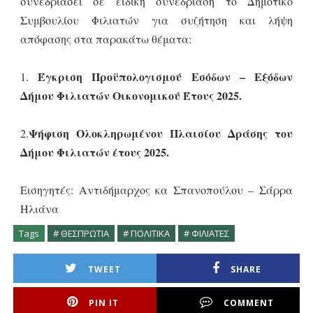
συνεδριάσει σε ειδική συνεδρίαση το Δημοτικό
Συμβουλίου Φιλιατών για συζήτηση και λήψη
απόφασης στα παρακάτω θέματα:
Έγκριση Προϋπολογισμού Εσόδων – Εξόδων
1.
Δήμου Φιλιατών Οικονομικού Έτους 2025.
Ψήφιση Ολοκληρωμένου Πλαισίου Δράσης του
2.
Δήμου Φιλιατών έτους 2025.
Εισηγητές: Αντιδήμαρχος κα Σπανοπούλου – Σάρρα
Ηλιάνα
Tags
# ΘΕΣΠΡΩΤΙΑ
# ΠΟΛΙΤΙΚΑ
# ΦΙΛΙΑΤΕΣ
TWEET
SHARE
PIN IT
COMMENT