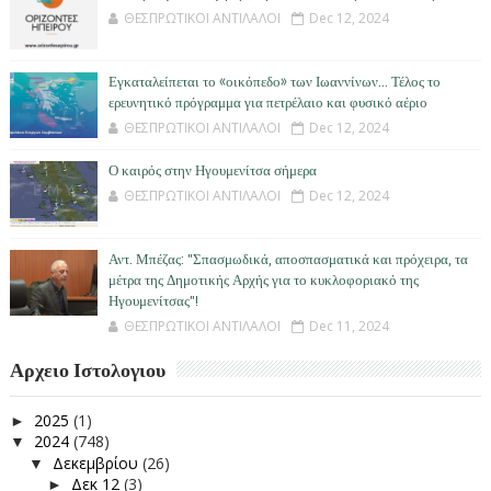
ΘΕΣΠΡΩΤΙΚΟΙ ΑΝΤΙΛΑΛΟΙ
Dec 12, 2024
Εγκαταλείπεται το «οικόπεδο» των Ιωαννίνων… Τέλος το
ερευνητικό πρόγραμμα για πετρέλαιο και φυσικό αέριο
ΘΕΣΠΡΩΤΙΚΟΙ ΑΝΤΙΛΑΛΟΙ
Dec 12, 2024
Ο καιρός στην Ηγουμενίτσα σήμερα
ΘΕΣΠΡΩΤΙΚΟΙ ΑΝΤΙΛΑΛΟΙ
Dec 12, 2024
Αντ. Μπέζας: "Σπασμωδικά, αποσπασματικά και πρόχειρα, τα
μέτρα της Δημοτικής Αρχής για το κυκλοφοριακό της
Ηγουμενίτσας"!
ΘΕΣΠΡΩΤΙΚΟΙ ΑΝΤΙΛΑΛΟΙ
Dec 11, 2024
Αρχειο Ιστολογιου
2025
(1)
►
2024
(748)
▼
Δεκεμβρίου
(26)
▼
Δεκ 12
(3)
►