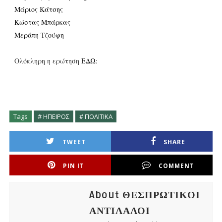
Μάριος Κάτσης
Κώστας Μπάρκας
Μερόπη Τζούφη
Oλόκληρη η ερώτηση
ΕΔΩ:
Tags
# ΗΠΕΙΡΟΣ
# ΠΟΛΙΤΙΚΑ
TWEET
SHARE
PIN IT
COMMENT
About ΘΕΣΠΡΩΤΙΚΟΙ
ΑΝΤΙΛΑΛΟΙ