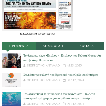
Τα
πρωτοσέλιδα
των
εφημερίδων
ΠΡΟΣΦΑΤΑ
ΔΗΜΟΦΙΛΗ
ΣΧΟΛΙΑ
Το θεατρικό έργο «Εκείνος κι Εκείνος» του Κώστα Μουρσελά
απόψε στην Παραμυθιά
ΘΕΣΠΡΩΤΙΚΟΙ ΑΝΤΙΛΑΛΟΙ
Jul 23, 2025
Συνέδριο για εκλογή προέδρου από τους Ορίζοντες Ηπείρου
ΘΕΣΠΡΩΤΙΚΟΙ ΑΝΤΙΛΑΛΟΙ
Dec 12, 2024
Εγκαταλείπεται το «οικόπεδο» των Ιωαννίνων… Τέλος το
ερευνητικό πρόγραμμα για πετρέλαιο και φυσικό αέριο
ΘΕΣΠΡΩΤΙΚΟΙ ΑΝΤΙΛΑΛΟΙ
Dec 12, 2024