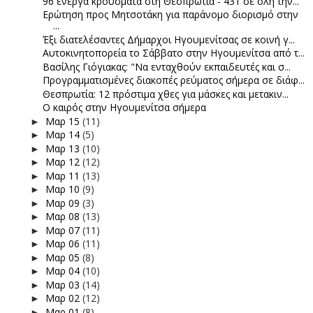
96 ενεργά κρούσματα στη Θεσπρωτία - 431 σε όλη την...
Ερώτηση προς Μητσοτάκη για παράνομο διορισμό στην
...
Έξι διατελέσαντες Δήμαρχοι Ηγουμενίτσας σε κοινή γ...
Αυτοκινητοπορεία το Σάββατο στην Ηγουμενίτσα από τ...
Βασίλης Γιόγιακας: "Να ενταχθούν εκπαιδευτές και σ...
Προγραμματισμένες διακοπές ρεύματος σήμερα σε διάφ...
Θεσπρωτία: 12 πρόστιμα χθες για μάσκες και μετακιν...
Ο καιρός στην Ηγουμενίτσα σήμερα
Μαρ 15
(11)
►
Μαρ 14
(5)
►
Μαρ 13
(10)
►
Μαρ 12
(12)
►
Μαρ 11
(13)
►
Μαρ 10
(9)
►
Μαρ 09
(3)
►
Μαρ 08
(13)
►
Μαρ 07
(11)
►
Μαρ 06
(11)
►
Μαρ 05
(8)
►
Μαρ 04
(10)
►
Μαρ 03
(14)
►
Μαρ 02
(12)
►
Μαρ 01
(8)
►