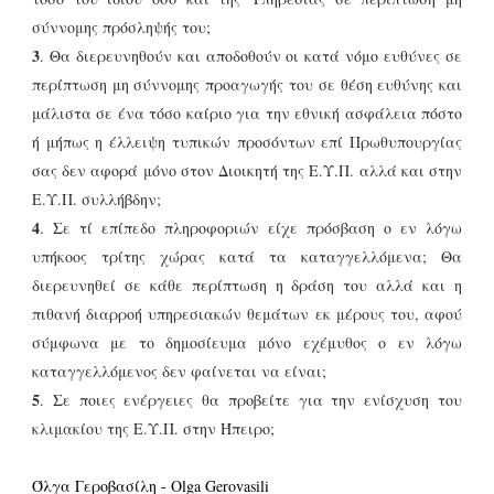
σύννομης πρόσληψής του;
3
. Θα διερευνηθούν και αποδοθούν οι κατά νόμο ευθύνες σε
περίπτωση μη σύννομης προαγωγής του σε θέση ευθύνης και
μάλιστα σε ένα τόσο καίριο για την εθνική ασφάλεια πόστο
ή μήπως η έλλειψη τυπικών προσόντων επί Πρωθυπουργίας
σας δεν αφορά μόνο στον Διοικητή της Ε.Υ.Π. αλλά και στην
Ε.Υ.Π. συλλήβδην;
4
. Σε τί επίπεδο πληροφοριών είχε πρόσβαση ο εν λόγω
υπήκοος τρίτης χώρας κατά τα καταγγελλόμενα; Θα
διερευνηθεί σε κάθε περίπτωση η δράση του αλλά και η
πιθανή διαρροή υπηρεσιακών θεμάτων εκ μέρους του, αφού
σύμφωνα με το δημοσίευμα μόνο εχέμυθος ο εν λόγω
καταγγελλόμενος δεν φαίνεται να είναι;
5
. Σε ποιες ενέργειες θα προβείτε για την ενίσχυση του
κλιμακίου της Ε.Υ.Π. στην Ήπειρο;
Όλγα Γεροβασίλη - Olga Gerovasili