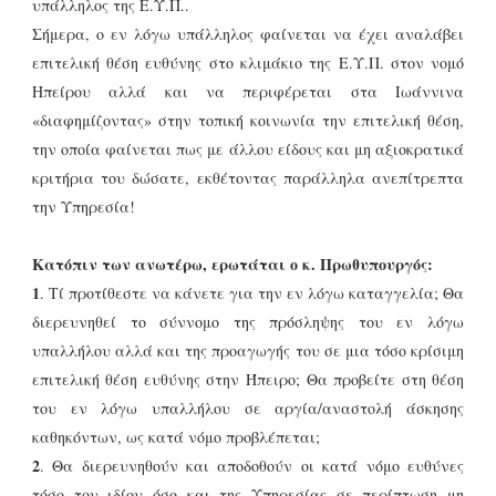
υπάλληλος της Ε.Υ.Π..
Σήμερα, ο εν λόγω υπάλληλος φαίνεται να έχει αναλάβει
επιτελική θέση ευθύνης στο κλιμάκιο της Ε.Υ.Π. στον νομό
Ηπείρου αλλά και να περιφέρεται στα Ιωάννινα
«διαφημίζοντας» στην τοπική κοινωνία την επιτελική θέση,
την οποία φαίνεται πως με άλλου είδους και μη αξιοκρατικά
κριτήρια του δώσατε, εκθέτοντας παράλληλα ανεπίτρεπτα
την Υπηρεσία!
Κατόπιν των ανωτέρω, ερωτάται ο κ. Πρωθυπουργός:
1
. Τί προτίθεστε να κάνετε για την εν λόγω καταγγελία; Θα
διερευνηθεί το σύννομο της πρόσληψης του εν λόγω
υπαλλήλου αλλά και της προαγωγής του σε μια τόσο κρίσιμη
επιτελική θέση ευθύνης στην Ήπειρο; Θα προβείτε στη θέση
του εν λόγω υπαλλήλου σε αργία/αναστολή άσκησης
καθηκόντων, ως κατά νόμο προβλέπεται;
2
. Θα διερευνηθούν και αποδοθούν οι κατά νόμο ευθύνες
τόσο του ιδίου όσο και της Υπηρεσίας σε περίπτωση μη