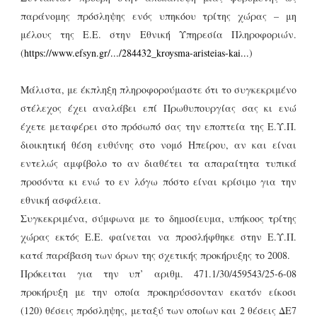
παράνομης πρόσληψης ενός υπηκόου τρίτης χώρας – μη
μέλους της Ε.Ε. στην Εθνική Υπηρεσία Πληροφοριών.
(
https://www.efsyn.gr/.../284432_kroysma-aristeias-kai...
)
Μάλιστα, με έκπληξη πληροφορούμαστε ότι το συγκεκριμένο
στέλεχος έχει αναλάβει επί Πρωθυπουργίας σας κι ενώ
έχετε μεταφέρει στο πρόσωπό σας την εποπτεία της Ε.Υ.Π.
διοικητική θέση ευθύνης στο νομό Ηπείρου, αν και είναι
εντελώς αμφίβολο το αν διαθέτει τα απαραίτητα τυπικά
προσόντα κι ενώ το εν λόγω πόστο είναι κρίσιμο για την
εθνική ασφάλεια.
Συγκεκριμένα, σύμφωνα με το δημοσίευμα, υπήκοος τρίτης
χώρας εκτός Ε.Ε. φαίνεται να προσλήφθηκε στην Ε.Υ.Π.
κατά παράβαση των όρων της σχετικής προκήρυξης το 2008.
Πρόκειται για την υπ’ αριθμ. 471.1/30/459543/25-6-08
προκήρυξη με την οποία προκηρύσσονταν εκατόν είκοσι
(120) θέσεις πρόσληψης, μεταξύ των οποίων και 2 θέσεις ΔΕ7