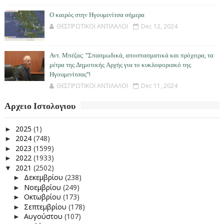
Ο καιρός στην Ηγουμενίτσα σήμερα
ΘΕΣΠΡΩΤΙΚΟΙ ΑΝΤΙΛΑΛΟΙ
Dec 12, 2024
Αντ. Μπέζας: "Σπασμωδικά, αποσπασματικά και πρόχειρα, τα
μέτρα της Δημοτικής Αρχής για το κυκλοφοριακό της
Ηγουμενίτσας"!
ΘΕΣΠΡΩΤΙΚΟΙ ΑΝΤΙΛΑΛΟΙ
Dec 11, 2024
Αρχειο Ιστολογιου
2025
(1)
►
2024
(748)
►
2023
(1599)
►
2022
(1933)
►
2021
(2502)
▼
Δεκεμβρίου
(238)
►
Νοεμβρίου
(249)
►
Οκτωβρίου
(173)
►
Σεπτεμβρίου
(178)
►
Αυγούστου
(107)
►