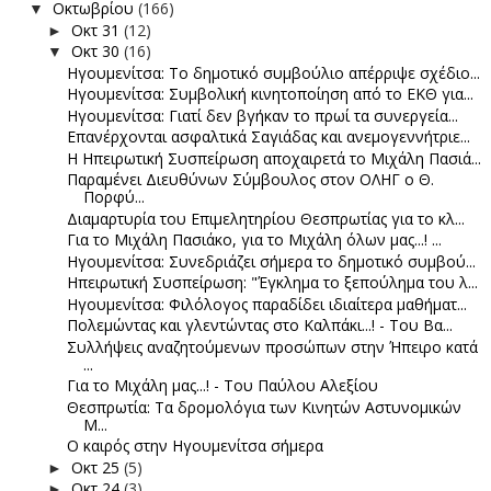
Οκτωβρίου
(166)
▼
Οκτ 31
(12)
►
Οκτ 30
(16)
▼
Ηγουμενίτσα: Το δημοτικό συμβούλιο απέρριψε σχέδιο...
Ηγουμενίτσα: Συμβολική κινητοποίηση από το ΕΚΘ για...
Ηγουμενίτσα: Γιατί δεν βγήκαν το πρωί τα συνεργεία...
Επανέρχονται ασφαλτικά Σαγιάδας και ανεμογεννήτριε...
Η Ηπειρωτική Συσπείρωση αποχαιρετά το Μιχάλη Πασιά...
Παραμένει Διευθύνων Σύμβουλος στον ΟΛΗΓ ο Θ.
Πορφύ...
Διαμαρτυρία του Επιμελητηρίου Θεσπρωτίας για το κλ...
Για το Μιχάλη Πασιάκο, για το Μιχάλη όλων μας...! ...
Ηγουμενίτσα: Συνεδριάζει σήμερα το δημοτικό συμβού...
Ηπειρωτική Συσπείρωση: "Έγκλημα το ξεπούλημα του λ...
Ηγουμενίτσα: Φιλόλογος παραδίδει ιδιαίτερα μαθήματ...
Πολεμώντας και γλεντώντας στο Καλπάκι...! - Του Βα...
Συλλήψεις αναζητούμενων προσώπων στην Ήπειρο κατά
...
Για το Μιχάλη μας...! - Του Παύλου Αλεξίου
Θεσπρωτία: Tα δρομολόγια των Κινητών Αστυνομικών
Μ...
Ο καιρός στην Ηγουμενίτσα σήμερα
Οκτ 25
(5)
►
Οκτ 24
(3)
►