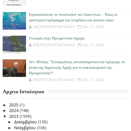
Εγκαταλείπεται το «οικόπεδο» των Ιωαννίνων… Τέλος το
ερευνητικό πρόγραμμα για πετρέλαιο και φυσικό αέριο
ΘΕΣΠΡΩΤΙΚΟΙ ΑΝΤΙΛΑΛΟΙ
Dec 12, 2024
Ο καιρός στην Ηγουμενίτσα σήμερα
ΘΕΣΠΡΩΤΙΚΟΙ ΑΝΤΙΛΑΛΟΙ
Dec 12, 2024
Αντ. Μπέζας: "Σπασμωδικά, αποσπασματικά και πρόχειρα, τα
μέτρα της Δημοτικής Αρχής για το κυκλοφοριακό της
Ηγουμενίτσας"!
ΘΕΣΠΡΩΤΙΚΟΙ ΑΝΤΙΛΑΛΟΙ
Dec 11, 2024
Αρχειο Ιστολογιου
2025
(1)
►
2024
(748)
►
2023
(1599)
▼
Δεκεμβρίου
(130)
►
Νοεμβρίου
(106)
►