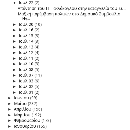
Ιουλ 22
(2)
▼
Απάντηση του Π. Τακλάκογλου στην καταγγελία του Συ...
Μαζική παρέμβαση πολιτών στο Δημοτικό Συμβούλιο
Ηγ...
Ιουλ 20
(10)
►
Ιουλ 16
(2)
►
Ιουλ 15
(3)
►
Ιουλ 14
(8)
►
Ιουλ 13
(4)
►
Ιουλ 12
(4)
►
Ιουλ 11
(2)
►
Ιουλ 10
(3)
►
Ιουλ 08
(5)
►
Ιουλ 07
(11)
►
Ιουλ 03
(6)
►
Ιουλ 02
(5)
►
Ιουλ 01
(2)
►
Ιουνίου
(99)
►
Μαΐου
(237)
►
Απριλίου
(156)
►
Μαρτίου
(192)
►
Φεβρουαρίου
(178)
►
Ιανουαρίου
(155)
►