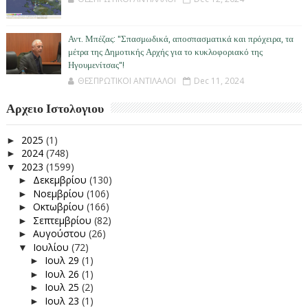
Αντ. Μπέζας: "Σπασμωδικά, αποσπασματικά και πρόχειρα, τα
μέτρα της Δημοτικής Αρχής για το κυκλοφοριακό της
Ηγουμενίτσας"!
ΘΕΣΠΡΩΤΙΚΟΙ ΑΝΤΙΛΑΛΟΙ
Dec 11, 2024
Αρχειο Ιστολογιου
2025
(1)
►
2024
(748)
►
2023
(1599)
▼
Δεκεμβρίου
(130)
►
Νοεμβρίου
(106)
►
Οκτωβρίου
(166)
►
Σεπτεμβρίου
(82)
►
Αυγούστου
(26)
►
Ιουλίου
(72)
▼
Ιουλ 29
(1)
►
Ιουλ 26
(1)
►
Ιουλ 25
(2)
►
Ιουλ 23
(1)
►