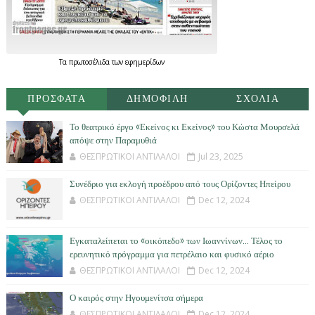
Τα
πρωτοσέλιδα
των
εφημερίδων
ΠΡΟΣΦΑΤΑ
ΔΗΜΟΦΙΛΗ
ΣΧΟΛΙΑ
Το θεατρικό έργο «Εκείνος κι Εκείνος» του Κώστα Μουρσελά
απόψε στην Παραμυθιά
ΘΕΣΠΡΩΤΙΚΟΙ ΑΝΤΙΛΑΛΟΙ
Jul 23, 2025
Συνέδριο για εκλογή προέδρου από τους Ορίζοντες Ηπείρου
ΘΕΣΠΡΩΤΙΚΟΙ ΑΝΤΙΛΑΛΟΙ
Dec 12, 2024
Εγκαταλείπεται το «οικόπεδο» των Ιωαννίνων… Τέλος το
ερευνητικό πρόγραμμα για πετρέλαιο και φυσικό αέριο
ΘΕΣΠΡΩΤΙΚΟΙ ΑΝΤΙΛΑΛΟΙ
Dec 12, 2024
Ο καιρός στην Ηγουμενίτσα σήμερα
ΘΕΣΠΡΩΤΙΚΟΙ ΑΝΤΙΛΑΛΟΙ
Dec 12, 2024