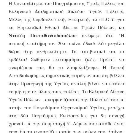
Η Συντονίστρια του Προγράμματος Υγιείς Πόλεις του
Ελληνικού Διαδημοτικού Δικτύου Υγιών Πόλεων,
Μέλος της Συμβουλευτικής Επιτροπής του Π.Ο.Υ. για
τα Ευρωπαϊκά Εθνικά Δίκτυα Υγιών Πόλεων, κα
Νταίζη Παπαθανασοπούλου
ανέφερε ότι: "Η
ιατρική επιστήμη τον 20ο αιώνα έδωσε δύο μεγάλα
δώρα στην ανθρωπότητα. Τα αντιβιοτικά και τα
εμβόλια! Σώθηκαν εκατομμύρια ζωές. Πρέπει να
γνωρίζουμε πως θα τα διαφυλάξουμε. Η Τοπική
Αυτοδιοίκηση, ως σημαντικός παράγων που συμβάλλει
στην Προαγωγή της Υγείας αναλαμβάνει να φτάσει
το μήνυμα σε όλους τους πολίτες. Το Ελληνικό Δίκτυο
Υγιών Πόλεων , εναρμονίζοντας την Πολιτική του με
αυτήν του Παγκόσμιου Οργανισμού Υγείας, μετέχει
στις δύο Παγκόσμιες Εκστρατείες για 9η συνεχή
χρονιά, με την συμμετοχή 51 Δήμων που ο κάθε ένας
τους θα το αναπτύξει εντός των ορίων του. Στόχος,