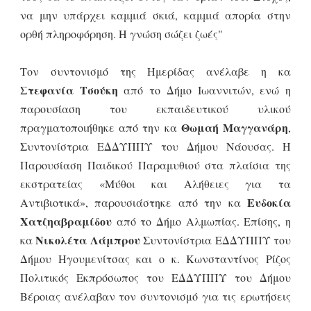
να μην υπάρχει καμμιά σκιά, καμμιά απορία στην
ορθή πληροφόρηση. Η γνώση σώζει ζωές"
Τον συντονισμό της Ημερίδας ανέλαβε η κα
Στεφανία Τσούκη
από το Δήμο Ιωαννιτών, ενώ η
παρουσίαση του εκπαιδευτικού υλικού
Θωμαή Μαγγανάρη
πραγματοποιήθηκε από την κα
,
Συντονίστρια ΕΔΔΥΠΠΥ του Δήμου Νάουσας. Η
Παρουσίαση Παιδικού Παραμυθιού στα πλαίσια της
εκστρατείας «Μύθοι και Αλήθειες για τα
Ευδοκία
Αντιβιοτικά», παρουσιάστηκε από την κα
Χατζηαβραμίδου
από το Δήμο Αλμωπίας. Επίσης, η
Νικολέτα Λάμπρου
κα
Συντονίστρια ΕΔΔΥΠΠΥ του
Δήμου Ηγουμενίτσας και ο κ. Κωνσταντίνος Ρίζος
Πολιτικός Εκπρόσωπος του ΕΔΔΥΠΠΥ του Δήμου
Βέροιας ανέλαβαν τον συντονισμό για τις ερωτήσεις