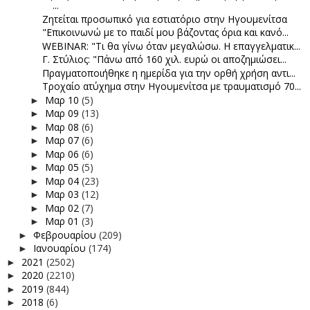
...
Ζητείται προσωπικό για εστιατόριο στην Ηγουμενίτσα
"Επικοινωνώ με το παιδί μου βάζοντας όρια και κανό...
WEBINAR: "Τι θα γίνω όταν μεγαλώσω. Η επαγγελματικ...
Γ. Στύλιος: "Πάνω από 160 χιλ. ευρώ οι αποζημιώσει...
Πραγματοποιήθηκε η ημερίδα για την ορθή χρήση αντι...
Τροχαίο ατύχημα στην Ηγουμενίτσα με τραυματισμό 70...
Μαρ 10
(5)
►
Μαρ 09
(13)
►
Μαρ 08
(6)
►
Μαρ 07
(6)
►
Μαρ 06
(6)
►
Μαρ 05
(5)
►
Μαρ 04
(23)
►
Μαρ 03
(12)
►
Μαρ 02
(7)
►
Μαρ 01
(3)
►
Φεβρουαρίου
(209)
►
Ιανουαρίου
(174)
►
2021
(2502)
►
2020
(2210)
►
2019
(844)
►
2018
(6)
►