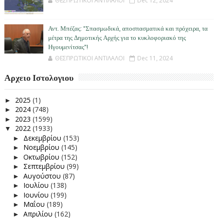
ΘΕΣΠΡΩΤΙΚΟΙ ΑΝΤΙΛΑΛΟΙ
Dec 12, 2024
Αντ. Μπέζας: "Σπασμωδικά, αποσπασματικά και πρόχειρα, τα
μέτρα της Δημοτικής Αρχής για το κυκλοφοριακό της
Ηγουμενίτσας"!
ΘΕΣΠΡΩΤΙΚΟΙ ΑΝΤΙΛΑΛΟΙ
Dec 11, 2024
Αρχειο Ιστολογιου
2025
(1)
►
2024
(748)
►
2023
(1599)
►
2022
(1933)
▼
Δεκεμβρίου
(153)
►
Νοεμβρίου
(145)
►
Οκτωβρίου
(152)
►
Σεπτεμβρίου
(99)
►
Αυγούστου
(87)
►
Ιουλίου
(138)
►
Ιουνίου
(199)
►
Μαΐου
(189)
►
Απριλίου
(162)
►