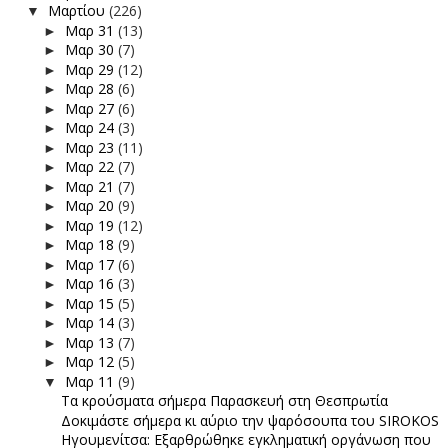
Μαρτίου
(226)
▼
Μαρ 31
(13)
►
Μαρ 30
(7)
►
Μαρ 29
(12)
►
Μαρ 28
(6)
►
Μαρ 27
(6)
►
Μαρ 24
(3)
►
Μαρ 23
(11)
►
Μαρ 22
(7)
►
Μαρ 21
(7)
►
Μαρ 20
(9)
►
Μαρ 19
(12)
►
Μαρ 18
(9)
►
Μαρ 17
(6)
►
Μαρ 16
(3)
►
Μαρ 15
(5)
►
Μαρ 14
(3)
►
Μαρ 13
(7)
►
Μαρ 12
(5)
►
Μαρ 11
(9)
▼
Τα κρούσματα σήμερα Παρασκευή στη Θεσπρωτία
Δοκιμάστε σήμερα κι αύριο την ψαρόσουπα του SIROKOS
Ηγουμενίτσα: Εξαρθρώθηκε εγκληματική οργάνωση που