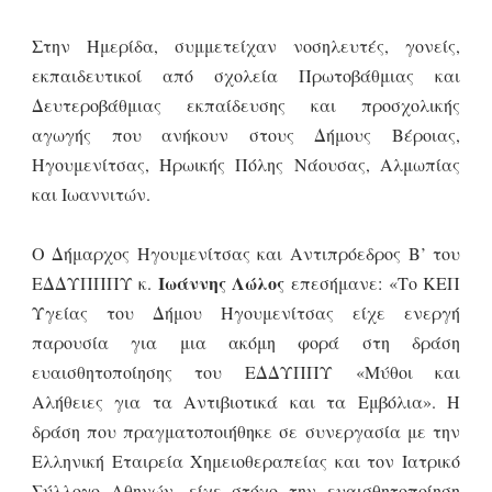
Στην Ημερίδα, συμμετείχαν νοσηλευτές, γονείς,
εκπαιδευτικοί από σχολεία Πρωτοβάθμιας και
Δευτεροβάθμιας εκπαίδευσης και προσχολικής
αγωγής που ανήκουν στους Δήμους Βέροιας,
Ηγουμενίτσας, Ηρωικής Πόλης Νάουσας, Αλμωπίας
και Ιωαννιτών.
Ο Δήμαρχος Ηγουμενίτσας και Αντιπρόεδρος Β’ του
Ιωάννης Λώλος
ΕΔΔΥΠΠΠΥ κ.
επεσήμανε: «Το ΚΕΠ
Υγείας του Δήμου Ηγουμενίτσας είχε ενεργή
παρουσία για μια ακόμη φορά στη δράση
ευαισθητοποίησης του ΕΔΔΥΠΠΥ «Μύθοι και
Αλήθειες για τα Αντιβιοτικά και τα Εμβόλια». Η
δράση που πραγματοποιήθηκε σε συνεργασία με την
Ελληνική Εταιρεία Χημειοθεραπείας και τον Ιατρικό
Σύλλογο Αθηνών, είχε στόχο την ευαισθητοποίηση