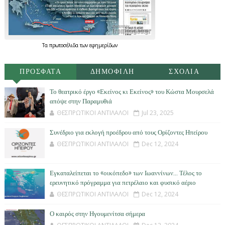
Τα
πρωτοσέλιδα
των
εφημερίδων
ΠΡΟΣΦΑΤΑ
ΔΗΜΟΦΙΛΗ
ΣΧΟΛΙΑ
Το θεατρικό έργο «Εκείνος κι Εκείνος» του Κώστα Μουρσελά
απόψε στην Παραμυθιά
ΘΕΣΠΡΩΤΙΚΟΙ ΑΝΤΙΛΑΛΟΙ
Jul 23, 2025
Συνέδριο για εκλογή προέδρου από τους Ορίζοντες Ηπείρου
ΘΕΣΠΡΩΤΙΚΟΙ ΑΝΤΙΛΑΛΟΙ
Dec 12, 2024
Εγκαταλείπεται το «οικόπεδο» των Ιωαννίνων… Τέλος το
ερευνητικό πρόγραμμα για πετρέλαιο και φυσικό αέριο
ΘΕΣΠΡΩΤΙΚΟΙ ΑΝΤΙΛΑΛΟΙ
Dec 12, 2024
Ο καιρός στην Ηγουμενίτσα σήμερα