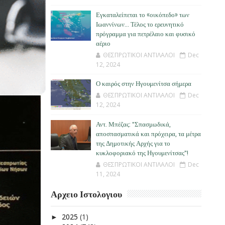
Εγκαταλείπεται το «οικόπεδο» των
Ιωαννίνων… Τέλος το ερευνητικό
πρόγραμμα για πετρέλαιο και φυσικό
αέριο
ΘΕΣΠΡΩΤΙΚΟΙ ΑΝΤΙΛΑΛΟΙ
Dec
12, 2024
Ο καιρός στην Ηγουμενίτσα σήμερα
ΘΕΣΠΡΩΤΙΚΟΙ ΑΝΤΙΛΑΛΟΙ
Dec
12, 2024
Αντ. Μπέζας: "Σπασμωδικά,
αποσπασματικά και πρόχειρα, τα μέτρα
της Δημοτικής Αρχής για το
κυκλοφοριακό της Ηγουμενίτσας"!
ΘΕΣΠΡΩΤΙΚΟΙ ΑΝΤΙΛΑΛΟΙ
Dec
11, 2024
Αρχειο Ιστολογιου
2025
(1)
►