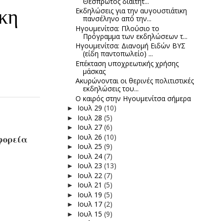
Θεσπρωτός διαιτητ...
ικη
Εκδηλώσεις για την αυγουστιάτικη
πανσέληνο από την...
Ηγουμενίτσα: Πλούσιο το
Πρόγραμμα των εκδηλώσεων τ...
Ηγουμενίτσα: Διανομή Ειδών ΒΥΣ
(είδη παντοπωλείο) ...
Επέκταση υποχρεωτικής χρήσης
μάσκας
Ακυρώνονται οι θερινές πολιτιστικές
εκδηλώσεις του...
Ο καιρός στην Ηγουμενίτσα σήμερα
Ιουλ 29
(10)
►
Ιουλ 28
(5)
►
Ιουλ 27
(6)
►
Ιουλ 26
(10)
φορεία
►
Ιουλ 25
(9)
►
Ιουλ 24
(7)
►
Ιουλ 23
(13)
►
Ιουλ 22
(7)
►
Ιουλ 21
(5)
►
Ιουλ 19
(5)
►
Ιουλ 17
(2)
►
Ιουλ 15
(9)
►