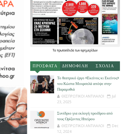
Τα
πρωτοσέλιδα
των
εφημερίδων
ΠΡΟΣΦΑΤΑ
ΔΗΜΟΦΙΛΗ
ΣΧΟΛΙΑ
Το θεατρικό έργο «Εκείνος κι Εκείνος»
του Κώστα Μουρσελά απόψε στην
Παραμυθιά
ΘΕΣΠΡΩΤΙΚΟΙ ΑΝΤΙΛΑΛΟΙ
Jul
23, 2025
Συνέδριο για εκλογή προέδρου από
τους Ορίζοντες Ηπείρου
ΘΕΣΠΡΩΤΙΚΟΙ ΑΝΤΙΛΑΛΟΙ
Dec
12, 2024