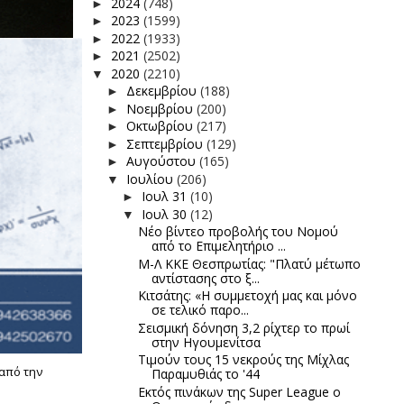
2024
(748)
►
2023
(1599)
►
2022
(1933)
►
2021
(2502)
►
2020
(2210)
▼
Δεκεμβρίου
(188)
►
Νοεμβρίου
(200)
►
Οκτωβρίου
(217)
►
Σεπτεμβρίου
(129)
►
Αυγούστου
(165)
►
Ιουλίου
(206)
▼
Ιουλ 31
(10)
►
Ιουλ 30
(12)
▼
Νέο βίντεο προβολής του Νομού
από το Επιμελητήριο ...
Μ-Λ ΚΚΕ Θεσπρωτίας: "Πλατύ μέτωπο
αντίστασης στο ξ...
Κιτσάτης: «Η συμμετοχή μας και μόνο
σε τελικό παρο...
Σεισμική δόνηση 3,2 ρίχτερ το πρωί
στην Ηγουμενίτσα
Τιμούν τους 15 νεκρούς της Μίχλας
από την
Παραμυθιάς το '44
Εκτός πινάκων της Super League ο