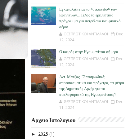
Εγκαταλείπεται το «οικόπεδο» των
Ιωαννίνων… Τέλος το ερευνητικό
πρόγραμμα για πετρέλαιο και φυσικό
αέριο
ΘΕΣΠΡΩΤΙΚΟΙ ΑΝΤΙΛΑΛΟΙ
Dec
12, 2024
Ο καιρός στην Ηγουμενίτσα σήμερα
ΘΕΣΠΡΩΤΙΚΟΙ ΑΝΤΙΛΑΛΟΙ
Dec
12, 2024
Αντ. Μπέζας: "Σπασμωδικά,
αποσπασματικά και πρόχειρα, τα μέτρα
της Δημοτικής Αρχής για το
κυκλοφοριακό της Ηγουμενίτσας"!
ΘΕΣΠΡΩΤΙΚΟΙ ΑΝΤΙΛΑΛΟΙ
Dec
11, 2024
Αρχειο Ιστολογιου
2025
(1)
►