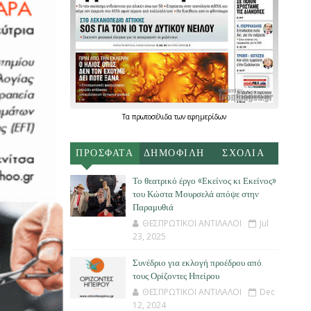
Τα
πρωτοσέλιδα
των
εφημερίδων
ΠΡΟΣΦΑΤΑ
ΔΗΜΟΦΙΛΗ
ΣΧΟΛΙΑ
Το θεατρικό έργο «Εκείνος κι Εκείνος»
του Κώστα Μουρσελά απόψε στην
Παραμυθιά
ΘΕΣΠΡΩΤΙΚΟΙ ΑΝΤΙΛΑΛΟΙ
Jul
23, 2025
Συνέδριο για εκλογή προέδρου από
τους Ορίζοντες Ηπείρου
ΘΕΣΠΡΩΤΙΚΟΙ ΑΝΤΙΛΑΛΟΙ
Dec
12, 2024