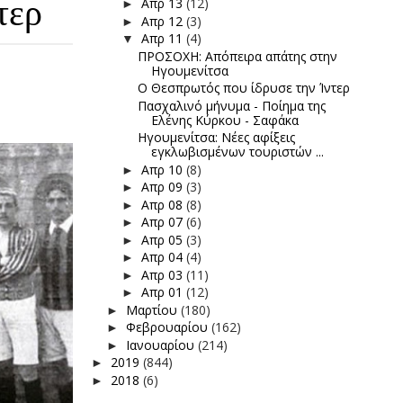
τερ
Απρ 13
(12)
►
Απρ 12
(3)
►
Απρ 11
(4)
▼
ΠΡΟΣΟΧΗ: Απόπειρα απάτης στην
Ηγουμενίτσα
Ο Θεσπρωτός που ίδρυσε την Ίντερ
Πασχαλινό μήνυμα - Ποίημα της
Ελένης Κύρκου - Σαφάκα
Ηγουμενίτσα: Νέες αφίξεις
εγκλωβισμένων τουριστών ...
Απρ 10
(8)
►
Απρ 09
(3)
►
Απρ 08
(8)
►
Απρ 07
(6)
►
Απρ 05
(3)
►
Απρ 04
(4)
►
Απρ 03
(11)
►
Απρ 01
(12)
►
Μαρτίου
(180)
►
Φεβρουαρίου
(162)
►
Ιανουαρίου
(214)
►
2019
(844)
►
2018
(6)
►