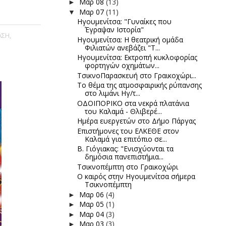
Μαρ 08
(13)
►
Μαρ 07
(11)
▼
Ηγουμενίτσα: "Γυναίκες που
Έγραψαν Ιστορία"
ΑΣΗ,
Ηγουμενίτσα: H θεατρική ομάδα
Φιλιατών ανεβάζει "Τ...
Ηγουμενίτσα: Εκτροπή κυκλοφορίας
φορτηγών οχημάτων...
ΤσικνοΠαρασκευή στο Γραικοχώρι...
Το θέμα της ατμοσφαιρικής ρύπανσης
στο λιμάνι Ηγ/τ...
ΟΔΟΙΠΟΡΙΚΟ στα νεκρά πλατάνια
του Καλαμά - Θλιβερέ...
Ημέρα ευεργετών στο Δήμο Πάργας
Επιστήμονες του ΕΛΚΕΘΕ στον
Καλαμά για επιτόπιο σε...
Β. Γιόγιακας: "Ενισχύονται τα
δημόσια πανεπιστήμια...
Τσικνοπέμπτη στο Γραικοχώρι
Ο καιρός στην Ηγουμενίτσα σήμερα
Τσικνοπέμπτη
Μαρ 06
(4)
►
Μαρ 05
(1)
►
Μαρ 04
(3)
►
Μαρ 03
(3)
►