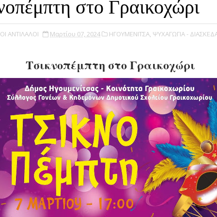
νοπέμπτη στο Γραικοχώρι
ΟΙ ΑΝΤΙΛΑΛΟΙ
Μαρτίου 07, 2024
ΗΓΟΥΜΕΝΙΤΣΑ,
ΨΥΧΑΓΩΓΙΑ - ΔΙΑΣΚΕΔ
Τσικνοπέμπτη στο Γραικοχώρι