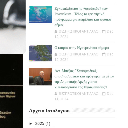
Εγκαταλείπεται το «οικόπεδο» των
Ιωαννίνων… Τέλος το ερευνητικό
πρόγραμμα για πετρέλαιο και φυσικό
αέριο
ΘΕΣΠΡΩΤΙΚΟΙ ΑΝΤΙΛΑΛΟΙ
Dec
12, 2024
Ο καιρός στην Ηγουμενίτσα σήμερα
ΘΕΣΠΡΩΤΙΚΟΙ ΑΝΤΙΛΑΛΟΙ
Dec
12, 2024
Αντ. Μπέζας: "Σπασμωδικά,
αποσπασματικά και πρόχειρα, τα μέτρα
της Δημοτικής Αρχής για το
κυκλοφοριακό της Ηγουμενίτσας"!
ΘΕΣΠΡΩΤΙΚΟΙ ΑΝΤΙΛΑΛΟΙ
Dec
11, 2024
Αρχειο Ιστολογιου
2025
(1)
►