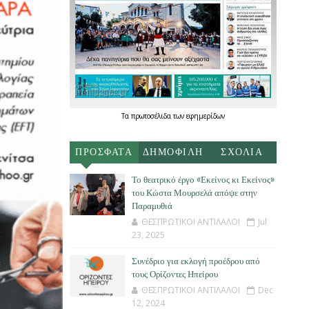
Τα
πρωτοσέλιδα
των
εφημερίδων
ΠΡΟΣΦΑΤΑ
ΔΗΜΟΦΙΛΗ
ΣΧΟΛΙΑ
Το θεατρικό έργο «Εκείνος κι Εκείνος»
του Κώστα Μουρσελά απόψε στην
Παραμυθιά
ΘΕΣΠΡΩΤΙΚΟΙ ΑΝΤΙΛΑΛΟΙ
Jul
23, 2025
Συνέδριο για εκλογή προέδρου από
τους Ορίζοντες Ηπείρου
ΘΕΣΠΡΩΤΙΚΟΙ ΑΝΤΙΛΑΛΟΙ
Dec
12, 2024