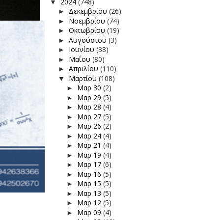
2024
(748)
▼
Δεκεμβρίου
(26)
►
Νοεμβρίου
(74)
►
Οκτωβρίου
(19)
►
Αυγούστου
(3)
►
Ιουνίου
(38)
►
Μαΐου
(80)
►
Απριλίου
(110)
►
Μαρτίου
(108)
▼
Μαρ 30
(2)
►
Μαρ 29
(5)
►
Μαρ 28
(4)
►
Μαρ 27
(5)
►
Μαρ 26
(2)
►
Μαρ 24
(4)
►
Μαρ 21
(4)
►
Μαρ 19
(4)
►
Μαρ 17
(6)
►
Μαρ 16
(5)
►
Μαρ 15
(5)
►
Μαρ 13
(5)
►
Μαρ 12
(5)
►
Μαρ 09
(4)
►