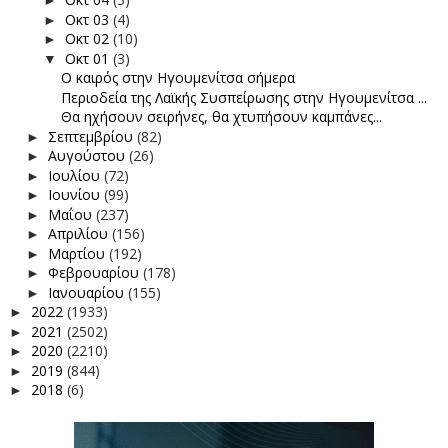
►
Οκτ 03
(4)
►
Οκτ 02
(10)
►
Οκτ 01
(3)
▼
Ο καιρός στην Ηγουμενίτσα σήμερα
Περιοδεία της Λαϊκής Συσπείρωσης στην Ηγουμενίτσα ...
Θα ηχήσουν σειρήνες, θα χτυπήσουν καμπάνες...
Σεπτεμβρίου
(82)
►
Αυγούστου
(26)
►
Ιουλίου
(72)
►
Ιουνίου
(99)
►
Μαΐου
(237)
►
Απριλίου
(156)
►
Μαρτίου
(192)
►
Φεβρουαρίου
(178)
►
Ιανουαρίου
(155)
►
2022
(1933)
►
2021
(2502)
►
2020
(2210)
►
2019
(844)
►
2018
(6)
►