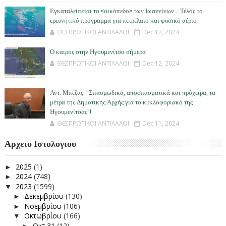
Εγκαταλείπεται το «οικόπεδο» των Ιωαννίνων… Τέλος το
ερευνητικό πρόγραμμα για πετρέλαιο και φυσικό αέριο
ΘΕΣΠΡΩΤΙΚΟΙ ΑΝΤΙΛΑΛΟΙ
Dec 12, 2024
Ο καιρός στην Ηγουμενίτσα σήμερα
ΘΕΣΠΡΩΤΙΚΟΙ ΑΝΤΙΛΑΛΟΙ
Dec 12, 2024
Αντ. Μπέζας: "Σπασμωδικά, αποσπασματικά και πρόχειρα, τα
μέτρα της Δημοτικής Αρχής για το κυκλοφοριακό της
Ηγουμενίτσας"!
ΘΕΣΠΡΩΤΙΚΟΙ ΑΝΤΙΛΑΛΟΙ
Dec 11, 2024
Αρχειο Ιστολογιου
2025
(1)
►
2024
(748)
►
2023
(1599)
▼
Δεκεμβρίου
(130)
►
Νοεμβρίου
(106)
►
Οκτωβρίου
(166)
▼
Οκτ 31
(12)
►